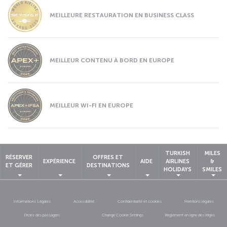
MEILLEURE RESTAURATION EN BUSINESS CLASS
MEILLEUR CONTENU À BORD EN EUROPE
MEILLEUR WI-FI EN EUROPE
TURKISH
MILES
RÉSERVER
OFFRES ET
EXPÉRIENCE
AIDE
AIRLINES
&
ET GÉRER
DESTINATIONS
HOLIDAYS
SMILES
Informations Légales
Accessibilité
Confidentialité et cookies
Mentions légales
Droits des passagers
Change Cookie Settings
Règlement en ligne des litiges