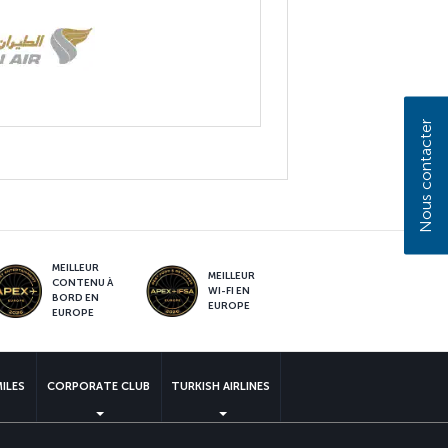
Nous contacter
MEILLEUR
MEILLEUR
CONTENU À
WI-FI EN
BORD EN
EUROPE
EUROPE
MILES
CORPORATE CLUB
TURKISH AIRLINES