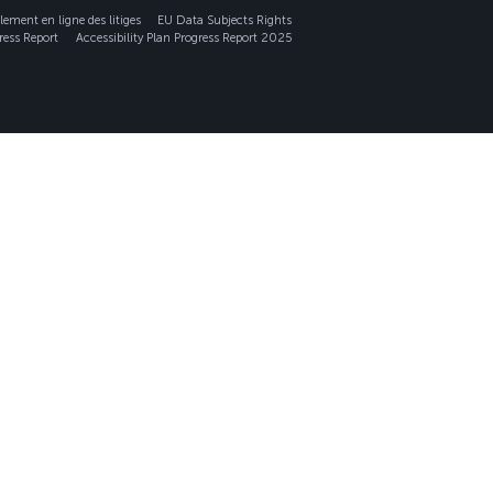
lement en ligne des litiges
EU Data Subjects Rights
ress Report
Accessibility Plan Progress Report 2025