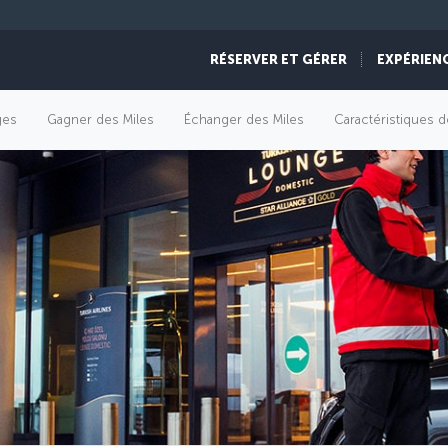
RÉSERVER ET GÉRER
EXPÉRIEN
èges
Gagner des Miles
Échanger des Miles
Caractéristiques d