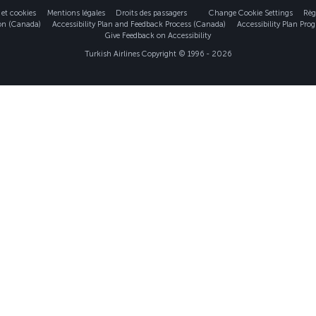
 et cookies
Mentions légales
Droits des passagers
Change Cookie Settings
Règ
ion (Canada)
Accessibility Plan and Feedback Process (Canada)
Accessibility Plan Prog
Give Feedback on Accessibility
Turkish Airlines Copyright © 1996 - 2026