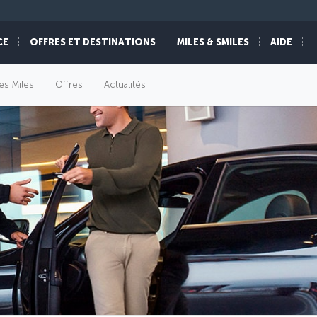
CE
OFFRES ET DESTINATIONS
MILES & SMILES
AIDE
es Miles
Offres
Actualités