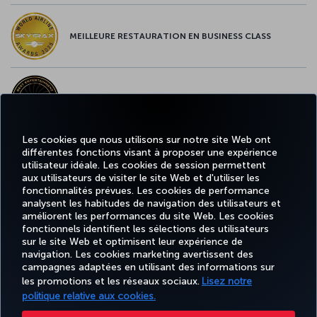
MEILLEURE RESTAURATION EN BUSINESS CLASS
MEILLEUR CONTENU À BORD EN EUROPE
Les cookies que nous utilisons sur notre site Web ont
différentes fonctions visant à proposer une expérience
MEILLEUR WI-FI EN EUROPE
utilisateur idéale. Les cookies de session permettent
aux utilisateurs de visiter le site Web et d'utiliser les
fonctionnalités prévues. Les cookies de performance
analysent les habitudes de navigation des utilisateurs et
améliorent les performances du site Web. Les cookies
fonctionnels identifient les sélections des utilisateurs
TURKISH
MILES
RÉSERVER
OFFRES ET
EXPÉRIENCE
AIDE
AIRLINES
&
sur le site Web et optimisent leur expérience de
ET GÉRER
DESTINATIONS
HOLIDAYS
SMILES
navigation. Les cookies marketing avertissent des
campagnes adaptées en utilisant des informations sur
les promotions et les réseaux sociaux.
Lisez notre
politique relative aux cookies.
Informations Légales
Accessibilité
Confidentialité et cookies
Mentions légales
Droits des passagers
Change Cookie Settings
Règlement en ligne des litiges