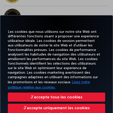
MEILLEUR CONTENU À BORD EN EUROPE
Les cookies que nous utilisons sur notre site Web ont
différentes fonctions visant à proposer une expérience
MEILLEUR WI-FI EN EUROPE
utilisateur idéale. Les cookies de session permettent
aux utilisateurs de visiter le site Web et d'utiliser les
fonctionnalités prévues. Les cookies de performance
analysent les habitudes de navigation des utilisateurs et
améliorent les performances du site Web. Les cookies
fonctionnels identifient les sélections des utilisateurs
TURKISH
MILES
RÉSERVER
OFFRES ET
EXPÉRIENCE
AIDE
AIRLINES
&
sur le site Web et optimisent leur expérience de
ET GÉRER
DESTINATIONS
HOLIDAYS
SMILES
navigation. Les cookies marketing avertissent des
campagnes adaptées en utilisant des informations sur
les promotions et les réseaux sociaux.
Lisez notre
politique relative aux cookies.
Informations Légales
Accessibilité
Confidentialité et cookies
Mentions légales
Droits des passagers
Change Cookie Settings
Règlement en ligne des litiges
J’accepte tous les cookies
EU Data Subjects Rights
Tariffs (Canada)
Air Passenger Protection Regulation (Canada)
Jʼaccepte uniquement les cookies
Accessibility Plan and Feedback Process (Canada)
Accessibility Plan Progress Report