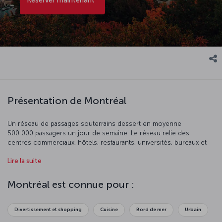
Présentation de Montréal
Un réseau de passages souterrains dessert en moyenne
500 000 passagers un jour de semaine. Le réseau relie des
centres commerciaux, hôtels, restaurants, universités, bureaux et
centres importants. Soulignons que le Saint-Laurent, la voie
Lire la suite
maritime reliant Montréal à l'Atlantique, est doté d'un port maritime.
Vous vous sentirez bien à Montréal car la ville plaît aux personnes
de tous les âges.
Montréal est connue pour :
Divertissement et shopping
Cuisine
Bord de mer
Urbain