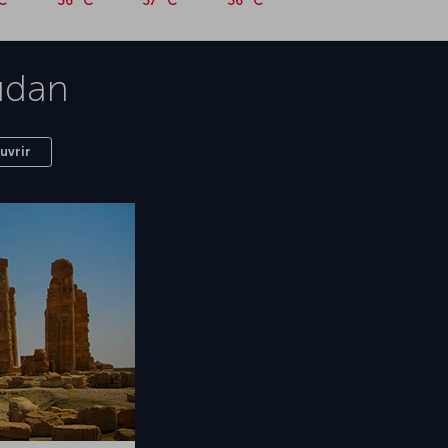
°C
36 °C
37 °C
36 °C
udan
uvrir