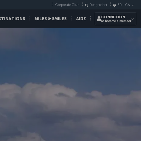
Corporate Club
Rechercher
FR
-
CA
CONNEXION
STINATIONS
MILES & SMILES
AIDE
or become a member