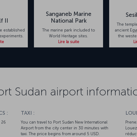
Sanganeb Marine
Sesi
f II
National Park
The temple
e established
The marine park included to
ancient Egyp
 experiments.
World Heritage sites.
the weste
ite
Lire la suite
Li
ort Sudan airport informati
S :
TAXI :
LOUE
s 26
You can travel to Port Sudan New International
Prenez
Airport from the city center in 30 minutes with
Louez 
taxi. The price begins from around 5 USD.
réduct