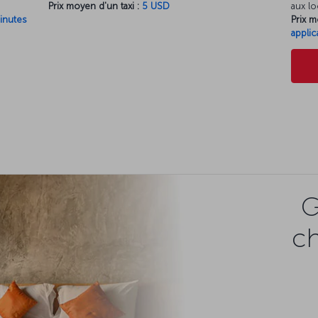
Prix moyen d'un taxi :
5 USD
aux lo
inutes
Prix m
applic
G
c