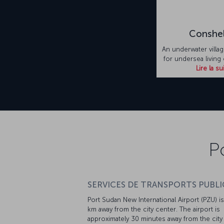
Conshel
An underwater villag
for undersea living
Lire la su
P
SERVICES DE TRANSPORTS PUBLIC
Port Sudan New International Airport (PZU) i
km away from the city center. The airport is
approximately 30 minutes away from the city