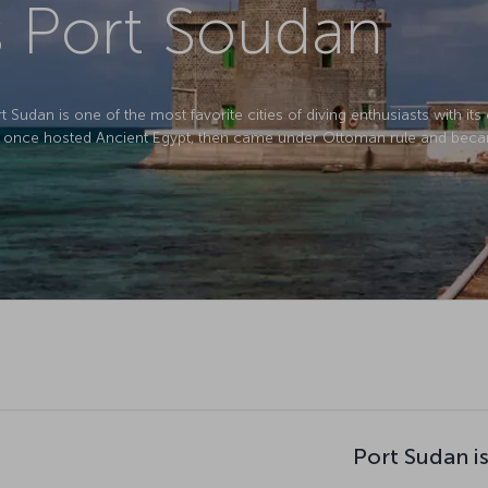
s Port Soudan
Sudan is one of the most favorite cities of diving enthusiasts with its 
ty once hosted Ancient Egypt, then came under Ottoman rule and beca
Port Sudan i