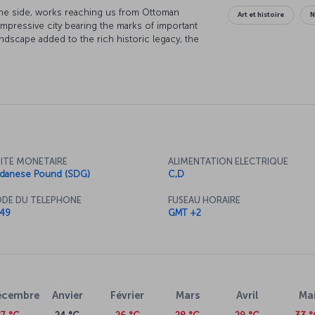
one side, works reaching us from Ottoman
Art et histoire
N
 impressive city bearing the marks of important
landscape added to the rich historic legacy, the
Port Sudan is an indispensable destination for
ITE MONETAIRE
ALIMENTATION ELECTRIQUE
danese Pound (SDG)
C,D
DE DU TELEPHONE
FUSEAU HORAIRE
49
GMT +2
écembre
Anvier
Février
Mars
Avril
Ma