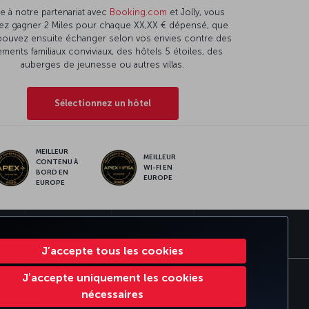
e à notre partenariat avec
Booking.com
et Jolly, vous
ez gagner 2 Miles pour chaque XX,XX € dépensé, que
pouvez ensuite échanger selon vos envies contre des
ments familiaux conviviaux, des hôtels 5 étoiles, des
auberges de jeunesse ou autres villas.
Sélectionnez un hôtel
MEILLEUR
MEILLEUR
CONTENU À
WI-FI EN
BORD EN
EUROPE
EUROPE
MILES
CORPORATE CLUB
TURKISH AIRLINES
J’accepte tous les cookies
Jʼaccepte uniquement les cookies
lement en ligne des litiges
EU Data Subjects Rights
nécessaires
ress Report
Accessibility Plan Progress Report 2025