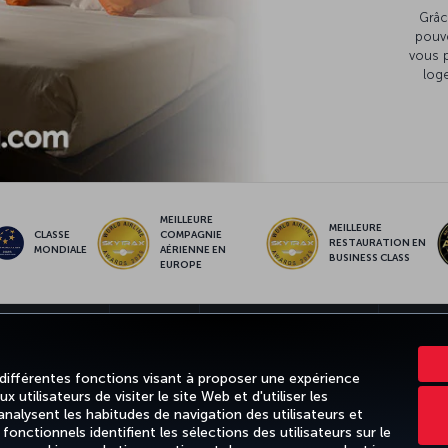
Grâc
pouv
vous 
loge
MEILLEURE
MEILLEURE
CLASSE
COMPAGNIE
RESTAURATION EN
MONDIALE
AÉRIENNE EN
BUSINESS CLASS
EUROPE
ET DESTINATIONS
AIDE
TURKISH AIRLINES HOLIDAYS
MILES & S
 différentes fonctions visant à proposer une expérience
 utilisateurs de visiter le site Web et d'utiliser les
alysent les habitudes de navigation des utilisateurs et
 et cookies
Mentions légales
Droits des passagers
Change Cookie Settings
Règ
nctionnels identifient les sélections des utilisateurs sur le
ion (Canada)
Accessibility Plan and Feedback Process (Canada)
Accessibility Plan Prog