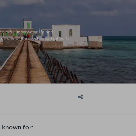
colorful underwater life and
me one of the most important ports
s known for: