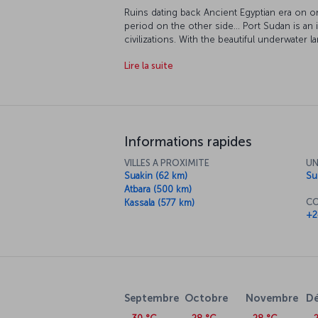
Ruins dating back Ancient Egyptian era on 
period on the other side... Port Sudan is an
civilizations. With the beautiful underwater 
city becomes a must-see place to discover. 
Lire la suite
especially diving enthusiasts.
Informations rapides
VILLES A PROXIMITE
UN
Suakin (62 km)
Su
Atbara (500 km)
CO
Kassala (577 km)
+2
Septembre
Octobre
Novembre
D