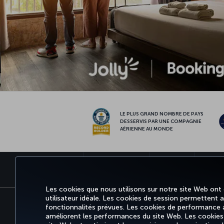
LE PLUS GRAND NOMBRE DE PAYS
DESSERVIS PAR UNE COMPAGNIE
AÉRIENNE AU MONDE
RÉSERVER ET GÉRER
EXPÉRIENCE
OFFRES 
Les cookies que nous utilisons sur notre site Web ont
utilisateur idéale. Les cookies de session permettent aux
fonctionnalités prévues. Les cookies de performance an
Informations Légales
Accessibilité
Confidentialité
améliorent les performances du site Web. Les cookies fo
Tariffs (Canada)
Air Passenger Protection Regulat