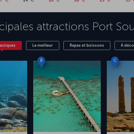
27 °C
24 °C
26 °C
28 °C
29 °C
33 
cipales attractions
Port So
assiques
Le meilleur
Repas et boissons
À déco
B
C