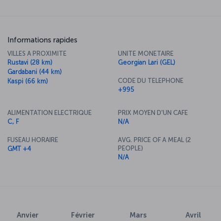
sinueuses regorgeant de bâtiments traditionnels avec des balcons,
des bars et des cafés animés, des places pittoresques et
verdoyantes, et des églises historiques. La vieille ville est sous la
surveillance de la forteresse Narikala qui date du 4<sup
Informations rapides
xmlns="http://www.w3.org/1999/xhtml">e</sup> siècle, alors que la
VILLES A PROXIMITE
UNITE MONETAIRE
région était une citadelle perse. Tbilissi, le cœur du Caucase du
Rustavi (28 km)
Georgian Lari (GEL)
Sud, est une ville incontournable pour le voyageur.
Gardabani (44 km)
CODE DU TELEPHONE
Kaspi (66 km)
+995
ALIMENTATION ELECTRIQUE
PRIX MOYEN D'UN CAFE
C, F
N/A
FUSEAU HORAIRE
AVG. PRICE OF A MEAL (2
PEOPLE)
GMT +4
N/A
Anvier
Février
Mars
Avril