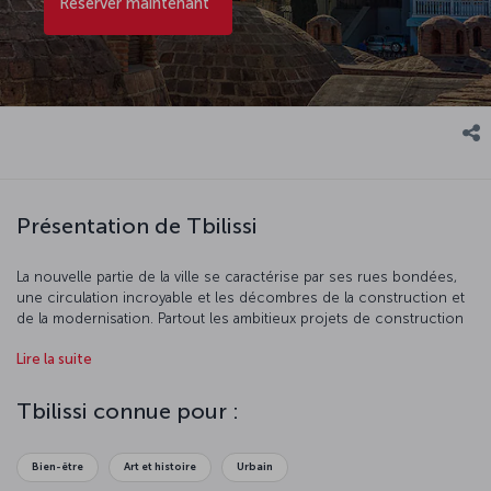
Réserver maintenant
Présentation de Tbilissi
La nouvelle partie de la ville se caractérise par ses rues bondées,
une circulation incroyable et les décombres de la construction et
de la modernisation. Partout les ambitieux projets de construction
et de rénovation, comme des parcs, des musées, une cathédrale
Lire la suite
et un palais présidentiel, sont la preuve du désir de Tbilissi de se
développer. Près des projets de construction phares, on trouve
les bâtiments soviétiques délabrés et les anciens marchés pleins
Tbilissi connue pour :
de monde. Pourtant, Tbilissi est une ville aux deux légendes.
Nichée dans la partie la plus étroite de la vallée se trouve la vieille
ville. Une promenade dans cette région évocatrice de la jonction
Bien-être
Art et histoire
Urbain
de la Route de la soie entre l'Europe et l'Asie révèlera des ruelles