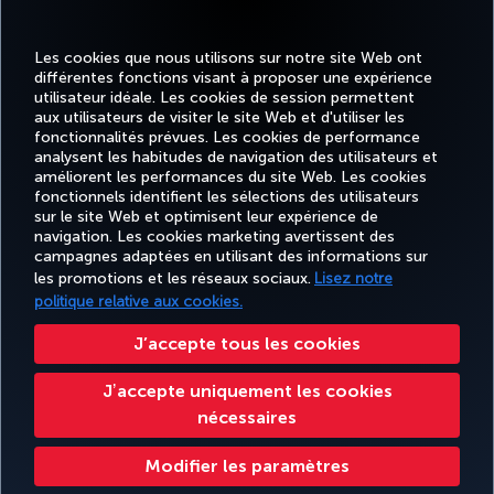
Les cookies que nous utilisons sur notre site Web ont
différentes fonctions visant à proposer une expérience
MEILLEUR WI-FI EN EUROPE
utilisateur idéale. Les cookies de session permettent
aux utilisateurs de visiter le site Web et d'utiliser les
fonctionnalités prévues. Les cookies de performance
analysent les habitudes de navigation des utilisateurs et
améliorent les performances du site Web. Les cookies
fonctionnels identifient les sélections des utilisateurs
TURKISH
MILES
RÉSERVER
OFFRES ET
EXPÉRIENCE
AIDE
AIRLINES
&
sur le site Web et optimisent leur expérience de
ET GÉRER
DESTINATIONS
HOLIDAYS
SMILES
navigation. Les cookies marketing avertissent des
campagnes adaptées en utilisant des informations sur
les promotions et les réseaux sociaux.
Lisez notre
politique relative aux cookies.
Informations Légales
Accessibilité
Confidentialité et cookies
Mentions légales
Droits des passagers
Change Cookie Settings
Règlement en ligne des litiges
J’accepte tous les cookies
EU Data Subjects Rights
Tariffs (Canada)
Air Passenger Protection Regulation (Canada)
Jʼaccepte uniquement les cookies
Accessibility Plan and Feedback Process (Canada)
Accessibility Plan Progress Report
nécessaires
Accessibility Plan Progress Report 2025
Give Feedback on Accessibility
Turkish Airlines Copyright © 1996 - 2026
Modifier les paramètres