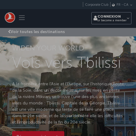
Passer au menu principal
Corporate Club
FR
-
CA
Toggle navigation
CONNEXION
or become a member
Voir toutes les destinations
WIDEN YOUR WORLD
Vols vers Tbilissi
A la frontière entre l'Asie et l'Europe, sur l'historique Route
de la Soie, dans un décor théâtral sur les rives en pente
de la rivière Mtkvari, se trouve l'une des plus anciennes
villes du monde : Tbilissi. Capitale de la Géorgie, Tbilissi
est une ville moderne qui tente de se faire une place
dans le 21e siècle, et de laisser derrière elle les difficultés
et l'improductivité de la fin du 20e siècle.