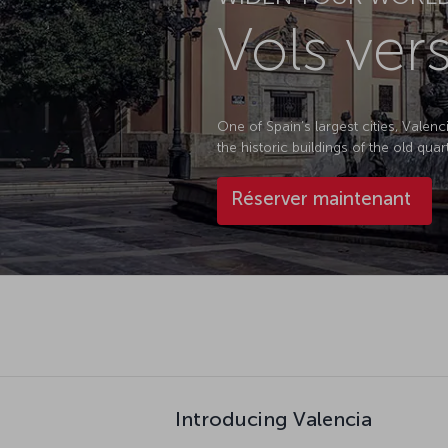
Vols ver
One of Spain’s largest cities, Valen
the historic buildings of the old qua
Réserver maintenant
Introducing Valencia