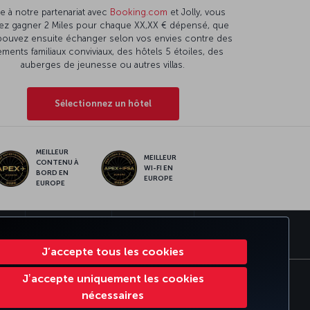
e à notre partenariat avec
Booking.com
et Jolly, vous
ez gagner 2 Miles pour chaque XX,XX € dépensé, que
pouvez ensuite échanger selon vos envies contre des
ments familiaux conviviaux, des hôtels 5 étoiles, des
auberges de jeunesse ou autres villas.
Sélectionnez un hôtel
MEILLEUR
MEILLEUR
CONTENU À
WI-FI EN
BORD EN
EUROPE
EUROPE
MILES
CORPORATE CLUB
TURKISH AIRLINES
J’accepte tous les cookies
Jʼaccepte uniquement les cookies
lement en ligne des litiges
EU Data Subjects Rights
nécessaires
ress Report
Accessibility Plan Progress Report 2025