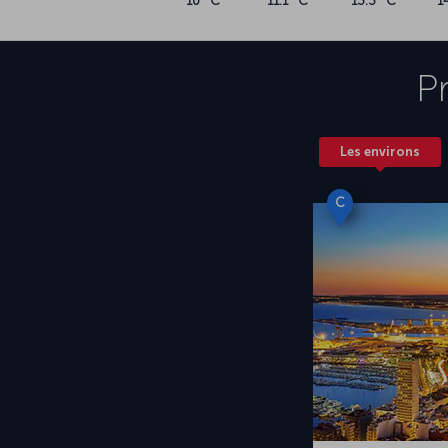
10 °C
11.1 °C
13.3 °C
1
P
Les environs
C