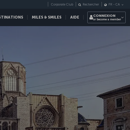
Corporate Club
Rechercher
FR
-
CA
CONNEXION
STINATIONS
MILES & SMILES
AIDE
or become a member