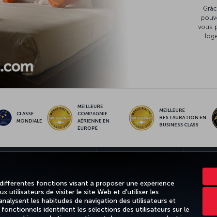
Grâc
pouv
vous 
loge
MEILLEURE
MEILLEURE
CLASSE
COMPAGNIE
RESTAURATION EN
MONDIALE
AÉRIENNE EN
BUSINESS CLASS
EUROPE
ET DESTINATIONS
AIDE
TURKISH AIRLINES HOLIDAYS
MILES & S
 différentes fonctions visant à proposer une expérience
 utilisateurs de visiter le site Web et d'utiliser les
alysent les habitudes de navigation des utilisateurs et
 et cookies
Mentions légales
Droits des passagers
Change Cookie Settings
Règ
nctionnels identifient les sélections des utilisateurs sur le
ion (Canada)
Accessibility Plan and Feedback Process (Canada)
Accessibility Plan Prog