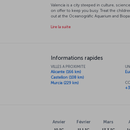
Valencia is a city steeped in culture, scienc
on offer to keep you busy. Treat the children
out at the Oceanogràfic Aquarium and Biopa
at the Prince Phillip Science Museum. Let th
Lire la suite
Palace of Arts and Valencia Modern Art Insti
Be sure to take a stroll along the city's be
of course, do not forget to try the delights 
Informations rapides
VILLES A PROXIMITE
UN
Alicante (166 km)
Eu
Castellon (108 km)
CO
Murcia (229 km)
+3
Anvier
Février
Mars