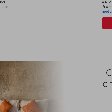
mber
aux lo
 euros
Prix m
applic
5
G
c