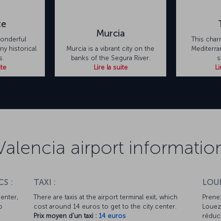
te
Murcia
wonderful
This char
y historical
Murcia is a vibrant city on the
Mediterran
s.
banks of the Segura River.
s
ite
Lire la suite
Li
Valencia airport informatio
S :
TAXI :
LOUE
center,
There are taxis at the airport terminal exit, which
Prenez
o
cost around 14 euros to get to the city center.
Louez 
Prix moyen d'un taxi :
14 euros
réduct