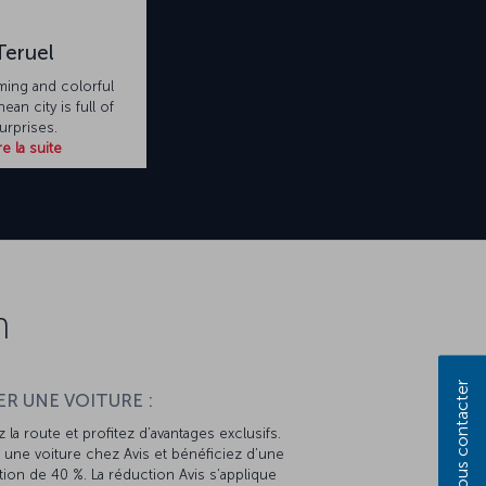
Teruel
ming and colorful
ean city is full of
urprises.
re la suite
n
Nous contacter
R UNE VOITURE :
 la route et profitez d’avantages exclusifs.
une voiture chez Avis et bénéficiez d’une
ion de 40 %. La réduction Avis s’applique