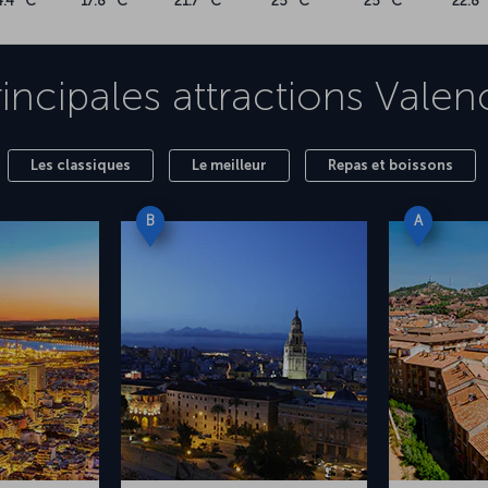
4.4 °C
17.8 °C
21.7 °C
25 °C
25 °C
22.8 
rincipales attractions
Valen
Les classiques
Le meilleur
Repas et boissons
B
A