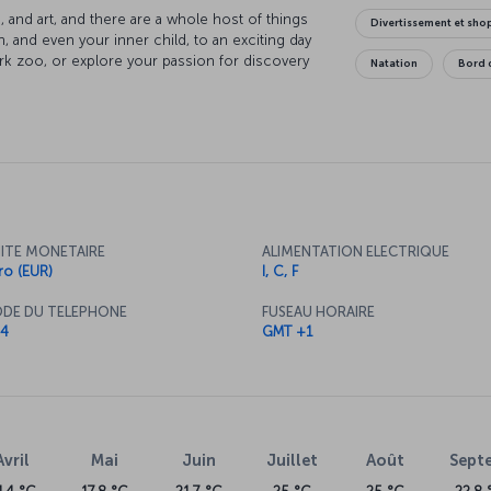
e, and art, and there are a whole host of things
Divertissement et sh
, and even your inner child, to an exciting day
rk zoo, or explore your passion for discovery
Natation
Bord 
e breathtaking collections at the Queen Sofia
tute broaden your musical and artistic horizons.
aches and feel the sand between your toes. And
of Valencian cuisine.
ITE MONETAIRE
ALIMENTATION ELECTRIQUE
ro (EUR)
I, C, F
DE DU TELEPHONE
FUSEAU HORAIRE
4
GMT +1
Avril
Mai
Juin
Juillet
Août
Sept