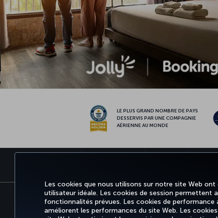
LE PLUS GRAND NOMBRE DE PAYS
DESSERVIS PAR UNE COMPAGNIE
AÉRIENNE AU MONDE
RÉSERVER ET GÉRER
EXPÉRIENCE
OFFRES 
Les cookies que nous utilisons sur notre site Web ont
utilisateur idéale. Les cookies de session permettent aux
fonctionnalités prévues. Les cookies de performance an
Informations Légales
Accessibilité
Confidentialité
améliorent les performances du site Web. Les cookies fo
Tariffs (Canada)
Air Passenger Protection Regulat