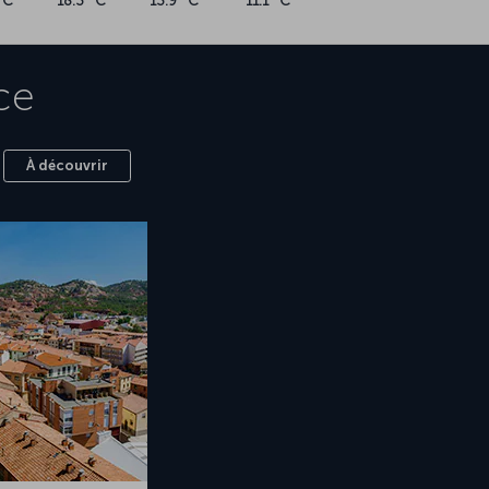
°C
18.3 °C
13.9 °C
11.1 °C
ce
À découvrir