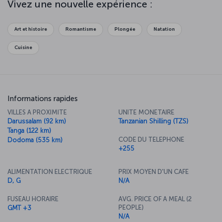
Vivez une nouvelle expérience :
bâtiments en pierre vous laisseront pantois. Réservez des vols vers
Zanzibar et tombez sous le charme de ses portes sculptées en
bois, de véritables œuvres d’art, qui peuplent les rues et semblent
Art et histoire
Romantisme
Plongée
Natation
s’étendre vers l’infini de l’océan.
Cuisine
Informations rapides
VILLES A PROXIMITE
UNITE MONETAIRE
Darussalam (92 km)
Tanzanian Shilling (TZS)
Tanga (122 km)
CODE DU TELEPHONE
Dodoma (535 km)
+255
ALIMENTATION ELECTRIQUE
PRIX MOYEN D'UN CAFE
D, G
N/A
FUSEAU HORAIRE
AVG. PRICE OF A MEAL (2
PEOPLE)
GMT +3
N/A