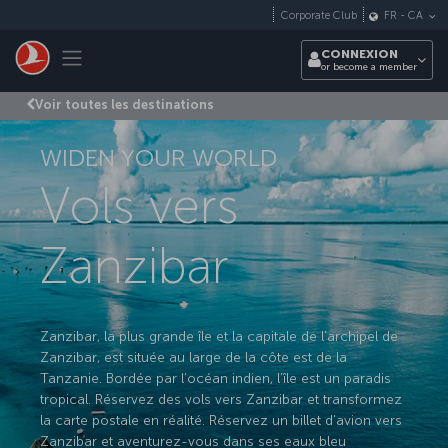
Passer au menu principal
Corporate Club
FR
-
CA
Toggle navigation
CONNEXION
or become a member
Voir toutes les destinations
WIDEN YOUR WORLD
Vols vers
Zanzibar
Zanzibar, la plus grande île et la capitale de l’archipel de
Zanzibar, est située au large de la côte est de la
Tanzanie. Bordée par l’océan indien, l’île est un paradis
tropical. Réservez des vols vers Zanzibar et transformez
la carte postale en réalité. Réservez un billet d’avion vers
Zanzibar et aventurez-vous dans ses eaux bleu