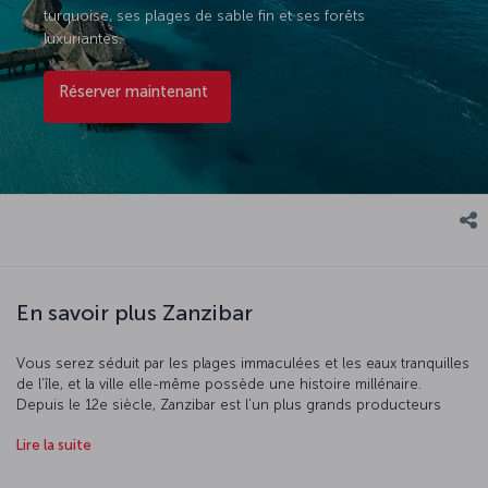
turquoise, ses plages de sable fin et ses forêts
luxuriantes.
Réserver maintenant
En savoir plus Zanzibar
Vous serez séduit par les plages immaculées et les eaux tranquilles
de l’île, et la ville elle-même possède une histoire millénaire.
Depuis le 12e siècle, Zanzibar est l’un plus grands producteurs
d’épices au monde et son port est l’un des plus anciens d’Afrique.
Lire la suite
Réservez un billet d’avion vers Zanzibar et découvrez la Ville de
pierre, l’un des quartiers les plus intéressants de la ville. De
nombreuses cultures y ont élu racine au cours de l’histoire, et ses