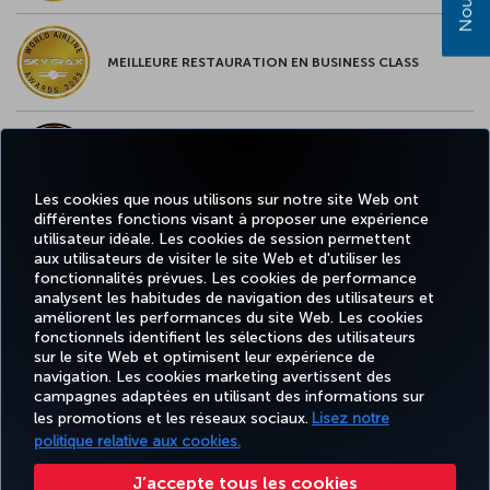
MEILLEURE RESTAURATION EN BUSINESS CLASS
MEILLEUR CONTENU À BORD EN EUROPE
Les cookies que nous utilisons sur notre site Web ont
différentes fonctions visant à proposer une expérience
utilisateur idéale. Les cookies de session permettent
aux utilisateurs de visiter le site Web et d'utiliser les
MEILLEUR WI-FI EN EUROPE
fonctionnalités prévues. Les cookies de performance
analysent les habitudes de navigation des utilisateurs et
améliorent les performances du site Web. Les cookies
fonctionnels identifient les sélections des utilisateurs
sur le site Web et optimisent leur expérience de
Facebook
Twitter
Instagram
YouTube
LinkedIn
Tiktok
Blog
navigation. Les cookies marketing avertissent des
campagnes adaptées en utilisant des informations sur
les promotions et les réseaux sociaux.
Lisez notre
TURKISH
MILES
RÉSERVER
OFFRES ET
politique relative aux cookies.
EXPÉRIENCE
AIDE
AIRLINES
&
ET GÉRER
DESTINATIONS
HOLIDAYS
SMILES
J’accepte tous les cookies