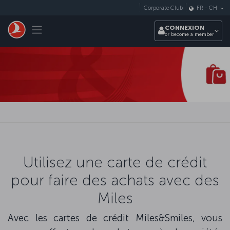
Passer au menu principal
Corporate Club
FR
-
CH
Toggle navigation
CONNEXION
or become a member
Utilisez une carte de crédit
pour faire des achats avec des
Miles
Avec les cartes de crédit Miles&Smiles, vous