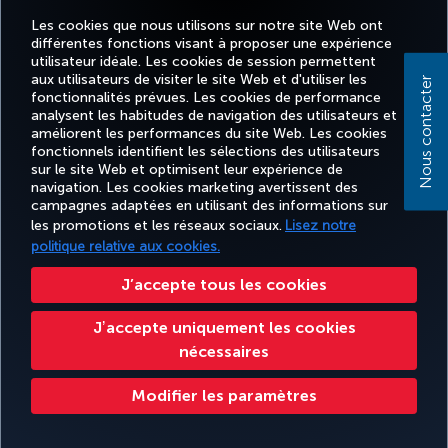
Les cookies que nous utilisons sur notre site Web ont
Facebook
Twitter
Instagram
YouTube
LinkedIn
Tiktok
Blog
différentes fonctions visant à proposer une expérience
utilisateur idéale. Les cookies de session permettent
aux utilisateurs de visiter le site Web et d'utiliser les
Nous contacter
TURKISH
MILES
fonctionnalités prévues. Les cookies de performance
RÉSERVER
OFFRES ET
EXPÉRIENCE
AIDE
AIRLINES
&
ET GÉRER
DESTINATIONS
analysent les habitudes de navigation des utilisateurs et
HOLIDAYS
SMILES
améliorent les performances du site Web. Les cookies
fonctionnels identifient les sélections des utilisateurs
sur le site Web et optimisent leur expérience de
Accessibilité
Impressum
Confidentialité et cookies
Mentions légales
Droits des passagers
navigation. Les cookies marketing avertissent des
campagnes adaptées en utilisant des informations sur
Modifier les paramètres des cookies.
Droits des personnes concernées dans l’UE.
les promotions et les réseaux sociaux.
Lisez notre
politique relative aux cookies.
Turkish Airlines Copyright © 1996 - 2026
J’accepte tous les cookies
Jʼaccepte uniquement les cookies
nécessaires
Modifier les paramètres