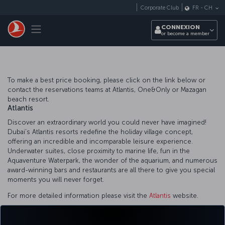
Passer au menu principal
Corporate Club
FR
-
CH
Toggle navigation
CONNEXION
or become a member
To make a best price booking, please click on the link below or
contact the reservations teams at Atlantis, One&Only or Mazagan
beach resort.
Atlantis
Discover an extraordinary world you could never have imagined!
Dubai’s Atlantis resorts redefine the holiday village concept,
offering an incredible and incomparable leisure experience.
Underwater suites, close proximity to marine life, fun in the
Aquaventure Waterpark, the wonder of the aquarium, and numerous
award-winning bars and restaurants are all there to give you special
moments you will never forget.
For more detailed information please visit the
Atlantis
website.