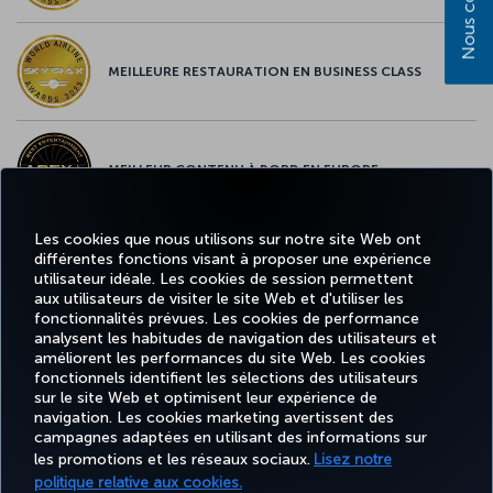
MEILLEURE RESTAURATION EN BUSINESS CLASS
MEILLEUR CONTENU À BORD EN EUROPE
Les cookies que nous utilisons sur notre site Web ont
différentes fonctions visant à proposer une expérience
MEILLEUR WI-FI EN EUROPE
utilisateur idéale. Les cookies de session permettent
aux utilisateurs de visiter le site Web et d'utiliser les
fonctionnalités prévues. Les cookies de performance
analysent les habitudes de navigation des utilisateurs et
améliorent les performances du site Web. Les cookies
fonctionnels identifient les sélections des utilisateurs
Facebook
Twitter
Instagram
YouTube
LinkedIn
Tiktok
Blog
Pinterest
What
sur le site Web et optimisent leur expérience de
navigation. Les cookies marketing avertissent des
campagnes adaptées en utilisant des informations sur
MILES
RÉSERVER
OFFRES ET
EXPÉRIENCE
AIDE
&
CORPORAT
les promotions et les réseaux sociaux.
Lisez notre
ET GÉRER
DESTINATIONS
SMILES
politique relative aux cookies.