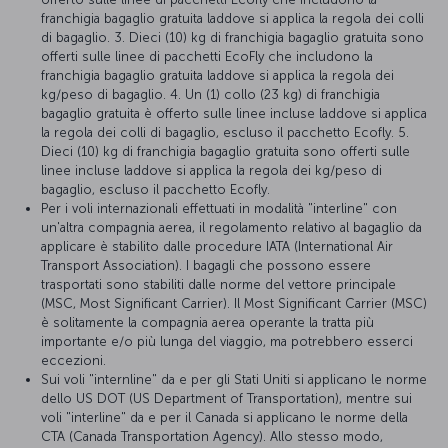
franchigia bagaglio gratuita laddove si applica la regola dei colli
di bagaglio. 3. Dieci (10) kg di franchigia bagaglio gratuita sono
offerti sulle linee di pacchetti EcoFly che includono la
franchigia bagaglio gratuita laddove si applica la regola dei
kg/peso di bagaglio. 4. Un (1) collo (23 kg) di franchigia
bagaglio gratuita è offerto sulle linee incluse laddove si applica
la regola dei colli di bagaglio, escluso il pacchetto Ecofly. 5.
Dieci (10) kg di franchigia bagaglio gratuita sono offerti sulle
linee incluse laddove si applica la regola dei kg/peso di
bagaglio, escluso il pacchetto Ecofly.
Per i voli internazionali effettuati in modalità "interline" con
un'altra compagnia aerea, il regolamento relativo al bagaglio da
applicare è stabilito dalle procedure IATA (International Air
Transport Association). I bagagli che possono essere
trasportati sono stabiliti dalle norme del vettore principale
(MSC, Most Significant Carrier). Il Most Significant Carrier (MSC)
è solitamente la compagnia aerea operante la tratta più
importante e/o più lunga del viaggio, ma potrebbero esserci
eccezioni.
Sui voli "internline" da e per gli Stati Uniti si applicano le norme
dello US DOT (US Department of Transportation), mentre sui
voli "interline" da e per il Canada si applicano le norme della
CTA (Canada Transportation Agency). Allo stesso modo,