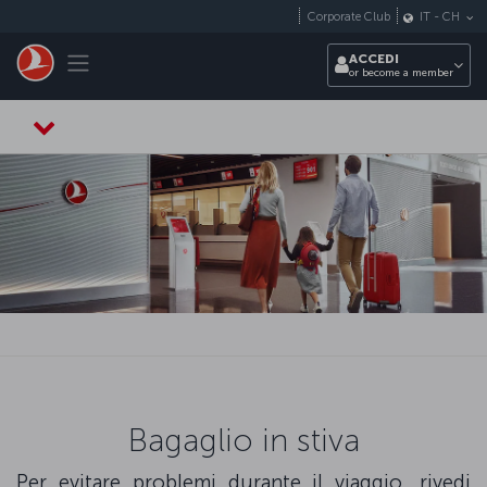
Passa al contenuto principale
Corporate Club
IT
-
CH
Toggle navigation
ACCEDI
or become a member
Bagaglio in stiva
Per evitare problemi durante il viaggio, rivedi