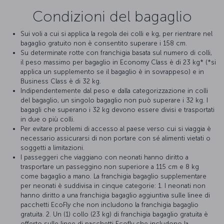
Condizioni del bagaglio
Sui voli a cui si applica la regola dei colli e kg, per rientrare nel
bagaglio gratuito non è consentito superare i 158 cm.
Su determinate rotte con franchigia basata sul numero di colli,
il peso massimo per bagaglio in Economy Class è di 23 kg* (*si
applica un supplemento se il bagaglio è in sovrappeso) e in
Business Class è di 32 kg.
Indipendentemente dal peso e dalla categorizzazione in colli
del bagaglio, un singolo bagaglio non può superare i 32 kg. I
bagagli che superano i 32 kg devono essere divisi e trasportati
in due o più colli.
Per evitare problemi di accesso al paese verso cui si viaggia è
necessario assicurarsi di non portare con sé alimenti vietati o
soggetti a limitazioni.
I passeggeri che viaggiano con neonati hanno diritto a
trasportare un passeggino non superiore a 115 cm e 8 kg
come bagaglio a mano. La franchigia bagaglio supplementare
per neonati è suddivisa in cinque categorie: 1. I neonati non
hanno diritto a una franchigia bagaglio aggiuntiva sulle linee di
pacchetti EcoFly che non includono la franchigia bagaglio
gratuita. 2. Un (1) collo (23 kg) di franchigia bagaglio gratuita è
offerto sulle linee di pacchetti Ecofly che includono la