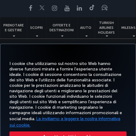
Facebook
Twitter
Instagram
YouTube
LinkedIn
TikTok
Blog
TURKISH
PRENOTARE
OFFERTE E
SCOPRI
AIUTO
AIRLINES
MILES&S
E GESTIRE
DESTINAZIONI
HOLIDAYS
Accessibilità
Impressum
Privacy e norme sui cookie
Note legali
Diritti dei passeggeri
Modifica le impostazioni dei cookie
Diritti degli interessati in base alle normative UE
I cookie che utilizziamo sul nostro sito Web hanno
diverse funzioni mirate a fornire l'esperienza utente
Turkish Airlines Copyright © 1996 - 2026
ideale. I cookie di sessione consentono la consultazione
dei sito Web e l'utilizzo delle funzionalità associate. I
cookie per le prestazioni analizzano le abitudini di
navigazione degli utenti e migliorano le prestazioni del
sito Web. I cookie funzionali individuano le selezioni
degli utenti sul sito Web e semplificano l'esperienza di
navigazione. I cookie di marketing segnalano le
campagne ideali utilizzando informazioni promozionali e
social media.
La invitiamo a leggere la nostra informativa
sui cookie.