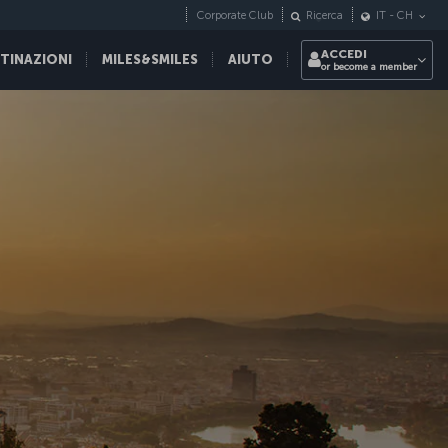
Corporate Club
Ricerca
IT
-
CH
ACCEDI
STINAZIONI
MILES&SMILES
AIUTO
or become a member