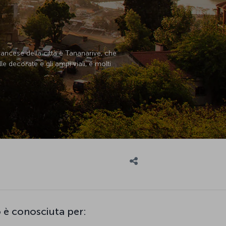
francese della città è Tananarive, che
 decorate e gli ampi viali, e molti
 è conosciuta per: