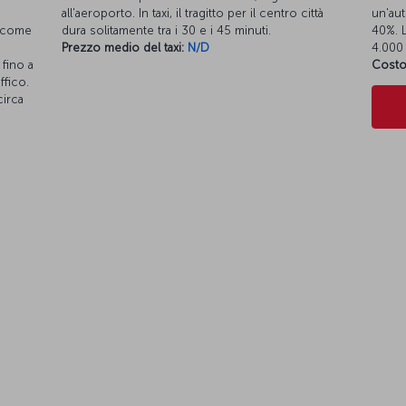
all'aeroporto. In taxi, il tragitto per il centro città
un'aut
i come
dura solitamente tra i 30 e i 45 minuti.
40%. L
Prezzo medio del taxi:
N/D
4.000 
fino a
Costo
ffico.
circa