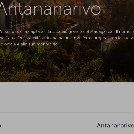
 Antananarivo
XVI secolo, è la capitale e la città più grande del Madagascar. Il nome 
me Tana. Questa città africana ha un'atmosfera europea, con le sue ville
 coloniale e alla sua monarchia.
o
Antananarivo