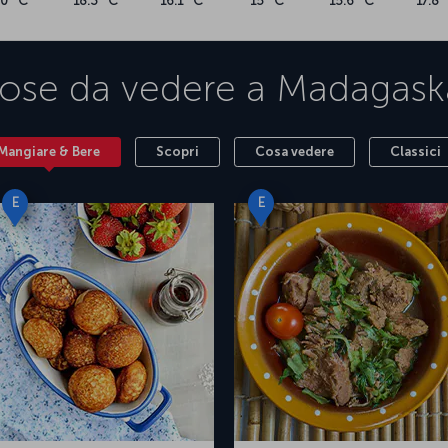
20 °C
18.3 °C
16.1 °C
15 °C
15.6 °C
17.8 
ose da vedere a
Madagask
Mangiare & Bere
Scopri
Cosa vedere
Classici
E
E