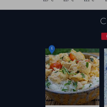
21.7 °C
21.7 °C
21.1 °C
C
E