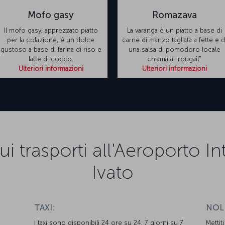
Mofo gasy
Romazava
Il mofo gasy, apprezzato piatto
La varanga è un piatto a base di
per la colazione, è un dolce
carne di manzo tagliata a fette e d
gustoso a base di farina di riso e
una salsa di pomodoro locale
latte di cocco.
chiamata "rougail"
Ulteriori informazioni
Ulteriori informazioni
i trasporti all'Aeroporto I
Ivato
TAXI:
NOL
I taxi sono disponibili 24 ore su 24, 7 giorni su 7
Mettit