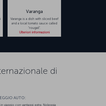
Varanga
i
Varanga is a dish with sliced beef
and a local tomato sauce called
“rougail”.
Ulteriori informazioni
nternazionale di
EGGIO AUTO:
i in viaggio con vantaggi extra. Noleggia