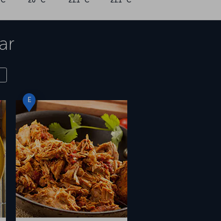
°C
20 °C
21.1 °C
21.1 °C
ar
E