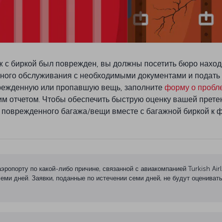
 с биркой был поврежден, вы должны посетить бюро находок
ого обслуживания с необходимыми документами и подать о
режденную или пропавшую вещь, заполните
форму о пробл
м отчетом. Чтобы обеспечить быструю оценку вашей прете
поврежденного багажа/вещи вместе с багажной биркой к 
эропорту по какой-либо причине, связанной с авиакомпанией Turkish Ai
еми дней. Заявки, поданные по истечении семи дней, не будут оценива