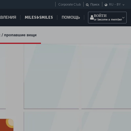
Corporate Club
Поиск
RU
-
BY
ВОЙТИ
АВЛЕНИЯ
MILES&SMILES
ПОМОЩЬ
or become a member
 / пропавшие вещи