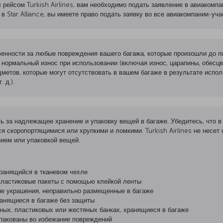
рейсом Turkish Airlines, вам необходимо подать заявление в авиакомпа
 Star Alliance, вы имеете право подать заявку во все авиакомпании-уча
ственности за любые повреждения вашего багажа, которые произошли до 
 нормальный износ при использовании (включая износ, царапины, обесцве
метов, которые могут отсутствовать в вашем багаже в результате испол
 д.).
ь за надлежащее хранение и упаковку вещей в багаже. Убедитесь, что в
 скоропортящимися или хрупкими и ломкими. Turkish Airlines не несет 
ием или упаковкой вещей.
ранящийся в тканевом чехле
пластиковые пакеты с помощью клейкой ленты
 украшения, неправильно размещенные в багаже
ранящиеся в багаже без защиты
ых, пластиковых или жестяных банках, хранящиеся в багаже
упакованы во избежание повреждений