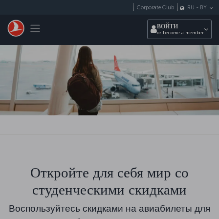
Перейти к основному контенту
Corporate Club
RU
-
BY
Toggle navigation
ВОЙТИ
or become a member
Откройте для себя мир со
студенческими скидками
Воспользуйтесь скидками на авиабилеты для