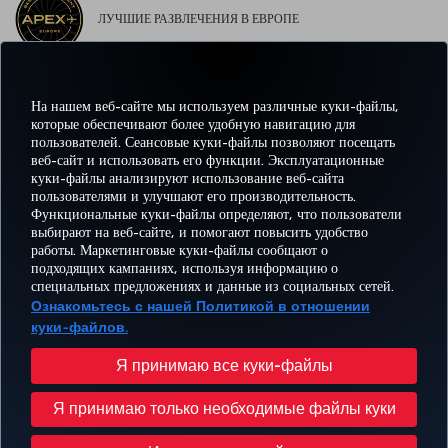
ЛУЧШИЕ РАЗВЛЕЧЕНИЯ В ЕВРОПЕ
На нашем веб-сайте мы используем различные куки-файлы,
ЛУЧШИЙ WI-FI В ЕВРОПЕ
которые обеспечивают более удобную навигацию для
пользователей. Сеансовые куки-файлы позволяют посещать
веб-сайт и использовать его функции. Эксплуатационные
куки-файлы анализируют использование веб-сайта
пользователями и улучшают его производительность.
Facebook
Twitter
Instagram
YouTube
LinkedIn
TikTok
Блог
Pinterest
What
Функциональные куки-файлы определяют, что пользователи
выбирают на веб-сайте, и помогают повысить удобство
работы. Маркетинговые куки-файлы сообщают о
БРОНИРУЙТЕ И
ПРЕДЛОЖЕНИЯ
подходящих кампаниях, используя информацию о
УПРАВЛЯЙТЕ
ВПЕЧАТЛЕНИЕ
И
ПОМОЩЬ
MILES
специальных предложениях и данные из социальных сетей.
БРОНИРОВАНИЕМ
НАПРАВЛЕНИЯ
Ознакомьтесь с нашей Политикой в отношении
куки-файлов.
Перейти
Политика конфиденциальности и куки-файлы
Правовое уведомление
Права пассажира
Я принимаю все куки-файлы
Изменить настройки куки-файлов
План обслуживания клиента Министерства транспорта США
Я принимаю только необходимые файлы куки
Права субъектов данных в ЕС
© Turkish Airlines, 1996 – 2026 гг.