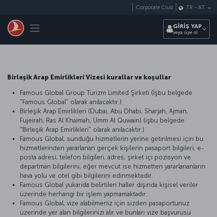
Skip to main content
Corporate Club
TR
-
AT
Toggle navigation
GİRİŞ YAP
veya üye ol
Birleşik Arap Emirlikleri Vizesi kurallar ve koşullar
Famous Global Group Turizm Limited Şirketi (İşbu belgede
"Famous Global" olarak anılacaktır.)
Birleşik Arap Emirlikleri (Dubai, Abu Dhabi, Sharjah, Ajman,
Fujeirah, Ras Al Khaimah, Umm Al Quwain) (işbu belgede
"Birleşik Arap Emirlikleri" olarak anılacaktır.)
Famous Global, sunduğu hizmetlerin yerine getirilmesi için bu
hizmetlerinden yararlanan gerçek kişilerin pasaport bilgileri, e-
posta adresi, telefon bilgileri, adres, şirket içi pozisyon ve
departman bilgilerini, eğer mevcut ise hizmetten yararlananların
hava yolu ve otel gibi bilgilerini edinmektedir.
Famous Global yukarıda belirtilen haller dışında kişisel veriler
üzerinde herhangi bir işlem yapmamaktadır.
Famous Global, vize alabilmeniz için sizden pasaportunuz
üzerinde yer alan bilgilerinizi alır ve bunları vize başvurusu