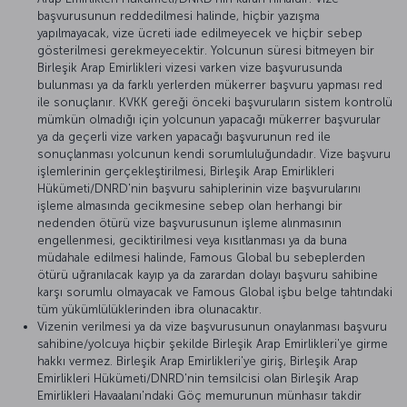
başvurusunun reddedilmesi halinde, hiçbir yazışma
yapılmayacak, vize ücreti iade edilmeyecek ve hiçbir sebep
gösterilmesi gerekmeyecektir. Yolcunun süresi bitmeyen bir
Birleşik Arap Emirlikleri vizesi varken vize başvurusunda
bulunması ya da farklı yerlerden mükerrer başvuru yapması red
ile sonuçlanır. KVKK gereği önceki başvuruların sistem kontrolü
mümkün olmadığı için yolcunun yapacağı mükerrer başvurular
ya da geçerli vize varken yapacağı başvurunun red ile
sonuçlanması yolcunun kendi sorumluluğundadır. Vize başvuru
işlemlerinin gerçekleştirilmesi, Birleşik Arap Emirlikleri
Hükümeti/DNRD'nin başvuru sahiplerinin vize başvurularını
işleme almasında gecikmesine sebep olan herhangi bir
nedenden ötürü vize başvurusunun işleme alınmasının
engellenmesi, geciktirilmesi veya kısıtlanması ya da buna
müdahale edilmesi halinde, Famous Global bu sebeplerden
ötürü uğranılacak kayıp ya da zarardan dolayı başvuru sahibine
karşı sorumlu olmayacak ve Famous Global işbu belge tahtındaki
tüm yükümlülüklerinden ibra olunacaktır.
Vizenin verilmesi ya da vize başvurusunun onaylanması başvuru
sahibine/yolcuya hiçbir şekilde Birleşik Arap Emirlikleri'ye girme
hakkı vermez. Birleşik Arap Emirlikleri'ye giriş, Birleşik Arap
Emirlikleri Hükümeti/DNRD'nin temsilcisi olan Birleşik Arap
Emirlikleri Havaalanı'ndaki Göç memurunun münhasır takdir