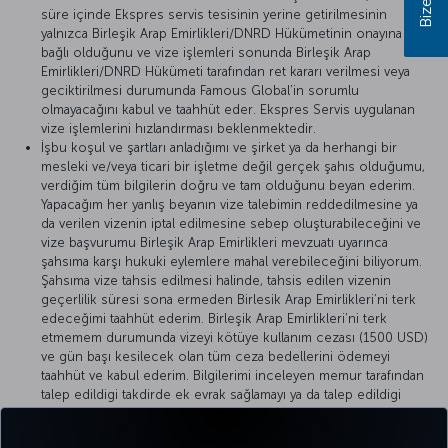
süre içinde Ekspres servis tesisinin yerine getirilmesinin
yalnızca Birleşik Arap Emirlikleri/DNRD Hükümetinin onayına
bağlı olduğunu ve vize işlemleri sonunda Birleşik Arap
Emirlikleri/DNRD Hükümeti tarafından ret kararı verilmesi veya
geciktirilmesi durumunda Famous Global’in sorumlu
olmayacağını kabul ve taahhüt eder. Ekspres Servis uygulanan
vize işlemlerini hızlandırması beklenmektedir.
İşbu koşul ve şartları anladığımı ve şirket ya da herhangi bir
mesleki ve/veya ticari bir işletme değil gerçek şahıs olduğumu,
verdiğim tüm bilgilerin doğru ve tam olduğunu beyan ederim.
Yapacağım her yanlış beyanın vize talebimin reddedilmesine ya
da verilen vizenin iptal edilmesine sebep oluşturabileceğini ve
vize başvurumu Birleşik Arap Emirlikleri mevzuatı uyarınca
şahsıma karşı hukuki eylemlere mahal verebileceğini biliyorum.
Şahsıma vize tahsis edilmesi halinde, tahsis edilen vizenin
geçerlilik süresi sona ermeden Birlesik Arap Emirlikleri’ni terk
edeceğimi taahhüt ederim. Birleşik Arap Emirlikleri’ni terk
etmemem durumunda vizeyi kötüye kullanım cezası (1500 USD)
ve gün başı kesilecek olan tüm ceza bedellerini ödemeyi
taahhüt ve kabul ederim. Bilgilerimi inceleyen memur tarafından
talep edildigi takdirde ek evrak sağlamayı ya da talep edildigi
takdirde ziyaretim dönüşümde vizeyi uygun koşullarda
kullanmak üzere iade edilmek koşulu ile 1500 USD depozito