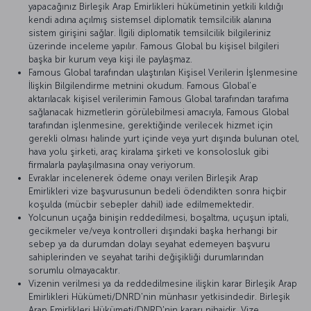
yapacağınız Birleşik Arap Emirlikleri hükümetinin yetkili kıldığı
kendi adına açılmış sistemsel diplomatik temsilcilik alanına
sistem girişini sağlar. İlgili diplomatik temsilcilik bilgileriniz
üzerinde inceleme yapılır. Famous Global bu kişisel bilgileri
başka bir kurum veya kişi ile paylaşmaz.
Famous Global tarafından ulaştırılan Kişisel Verilerin İşlenmesine
İlişkin Bilgilendirme metnini okudum. Famous Global’e
aktarılacak kişisel verilerimin Famous Global tarafından tarafıma
sağlanacak hizmetlerin görülebilmesi amacıyla, Famous Global
tarafından işlenmesine, gerektiğinde verilecek hizmet için
gerekli olması halinde yurt içinde veya yurt dışında bulunan otel,
hava yolu şirketi, araç kiralama şirketi ve konsolosluk gibi
firmalarla paylaşılmasına onay veriyorum.
Evraklar incelenerek ödeme onayı verilen Birleşik Arap
Emirlikleri vize başvurusunun bedeli ödendikten sonra hiçbir
koşulda (mücbir sebepler dahil) iade edilmemektedir.
Yolcunun uçağa binişin reddedilmesi, boşaltma, uçuşun iptali,
gecikmeler ve/veya kontrolleri dışındaki başka herhangi bir
sebep ya da durumdan dolayı seyahat edemeyen başvuru
sahiplerinden ve seyahat tarihi değişikliği durumlarından
sorumlu olmayacaktır.
Vizenin verilmesi ya da reddedilmesine ilişkin karar Birleşik Arap
Emirlikleri Hükümeti/DNRD'nin münhasır yetkisindedir. Birleşik
Arap Emirlikleri Hükümeti/DNRD'nin kararı nihaidir. Vize