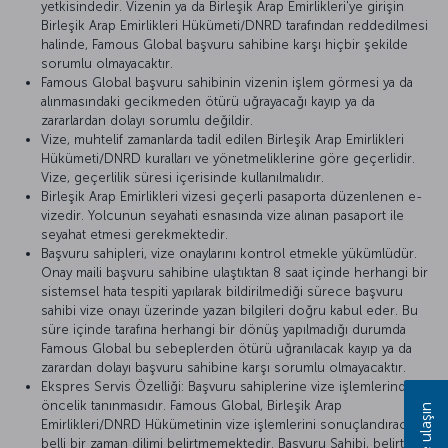
yetkisindedir. Vizenin ya da Birleşik Arap Emirlikleri'ye girişin
Birleşik Arap Emirlikleri Hükümeti/DNRD tarafından reddedilmesi
halinde, Famous Global başvuru sahibine karşı hiçbir şekilde
sorumlu olmayacaktır.
Famous Global başvuru sahibinin vizenin işlem görmesi ya da
alınmasındaki gecikmeden ötürü uğrayacağı kayıp ya da
zararlardan dolayı sorumlu değildir.
Vize, muhtelif zamanlarda tadil edilen Birleşik Arap Emirlikleri
Hükümeti/DNRD kuralları ve yönetmeliklerine göre geçerlidir.
Vize, geçerlilik süresi içerisinde kullanılmalıdır.
Birleşik Arap Emirlikleri vizesi geçerli pasaporta düzenlenen e-
vizedir. Yolcunun seyahati esnasında vize alınan pasaport ile
seyahat etmesi gerekmektedir.
Başvuru sahipleri, vize onaylarını kontrol etmekle yükümlüdür.
Onay maili başvuru sahibine ulaştıktan 8 saat içinde herhangi bir
sistemsel hata tespiti yapılarak bildirilmediği sürece başvuru
sahibi vize onayı üzerinde yazan bilgileri doğru kabul eder. Bu
süre içinde tarafına herhangi bir dönüş yapılmadığı durumda
Famous Global bu sebeplerden ötürü uğranılacak kayıp ya da
zarardan dolayı başvuru sahibine karşı sorumlu olmayacaktır.
Ekspres Servis Özelliği: Başvuru sahiplerine vize işlemlerinde
öncelik tanınmasıdır. Famous Global, Birleşik Arap
Bize ulaşın
Emirlikleri/DNRD Hükümetinin vize işlemlerini sonuçlandıracağı
belli bir zaman dilimi belirtmemektedir. Başvuru Sahibi, belirtilen