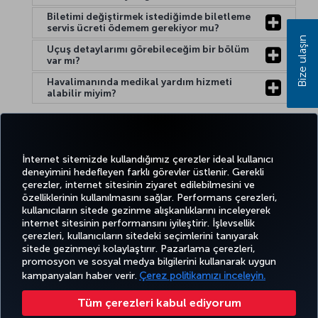
Biletimi değiştirmek istediğimde biletleme
servis ücreti ödemem gerekiyor mu?
Bize ulaşın
Uçuş detaylarımı görebileceğim bir bölüm
var mı?
Havalimanında medikal yardım hizmeti
alabilir miyim?
Yardım:
İnternet sitemizde kullandığımız çerezler ideal kullanıcı
deneyimini hedefleyen farklı görevler üstlenir. Gerekli
çerezler, internet sitesinin ziyaret edilebilmesini ve
özelliklerinin kullanılmasını sağlar. Performans çerezleri,
kullanıcıların sitede gezinme alışkanlıklarını inceleyerek
Twitter
Facebook
Instagram
Youtube
LinkedIn
Tiktok
Blog
Pinterest
What
internet sitesinin performansını iyileştirir. İşlevsellik
çerezleri, kullanıcıların sitedeki seçimlerini tanıyarak
sitede gezinmeyi kolaylaştırır. Pazarlama çerezleri,
BİLET
FIRSATLAR
TURKISH
promosyon ve sosyal medya bilgilerini kullanarak uygun
AL VE
DENEYİM
VE UÇUŞ
YARDIM
AIRLINES
MILES&SMILES
YÖNET
NOKTALARI
HOLIDAYS
kampanyaları haber verir.
Çerez politikamızı inceleyin.
Tüm çerezleri kabul ediyorum
Bilgi Toplumu Hizmetleri
Erişilebilirlik
Gizlilik ve Çerez Politikası
Yasal Uyarı
Yolcu Hakları