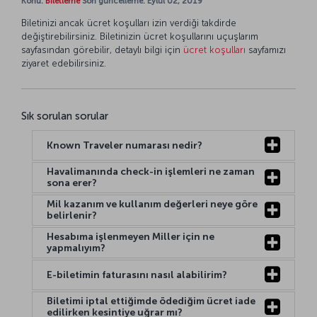
Konu:
Biletleme
Son güncelleme: Eylül 02, 2019
Biletinizi ancak ücret koşulları izin verdiği takdirde
değiştirebilirsiniz. Biletinizin ücret koşullarını uçuşlarım
sayfasından görebilir, detaylı bilgi için
ücret koşulları
sayfamızı
ziyaret edebilirsiniz.
Sık sorulan sorular
Known Traveler numarası nedir?
Havalimanında check-in işlemleri ne zaman
sona erer?
Mil kazanım ve kullanım değerleri neye göre
belirlenir?
Hesabıma işlenmeyen Miller için ne
yapmalıyım?
E-biletimin faturasını nasıl alabilirim?
Biletimi iptal ettiğimde ödediğim ücret iade
edilirken kesintiye uğrar mı?