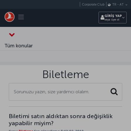
Skip to main content
Corporate Club
TR
-
AT
Toggle navigation
GİRİŞ YAP
veya üye ol
Tüm konular
Biletleme
Search
Biletimi satın aldıktan sonra değişiklik
yapabilir miyim?