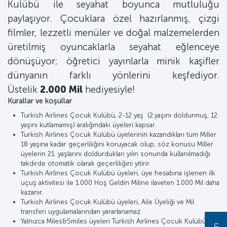
Kulübü ile seyahat boyunca mutluluğu
paylaşıyor. Çocuklara özel hazırlanmış, çizgi
filmler, lezzetli menüler ve doğal malzemelerden
üretilmiş oyuncaklarla seyahat eğlenceye
dönüşüyor; öğretici yayınlarla minik kaşifler
dünyanın farklı yönlerini keşfediyor.
Üstelik
2.000 Mil
hediyesiyle!
Kurallar ve koşullar
Turkish Airlines Çocuk Kulübü, 2-12 yaş (2.yaşını doldurmuş, 12.
yaşını kutlamamış) aralığındaki üyeleri kapsar.
Turkish Airlines Çocuk Kulübü üyelerinin kazandıkları tüm Miller
18 yaşına kadar geçerliliğini koruyacak olup, söz konusu Miller
üyelerin 21. yaşlarını doldurdukları yılın sonunda kullanılmadığı
takdirde otomatik olarak geçerliliğini yitirir.
Turkish Airlines Çocuk Kulübü üyeleri, üye hesabına işlenen ilk
uçuş aktivitesi ile 1.000 Hoş Geldin Miline ilaveten 1.000 Mil daha
kazanır.
Turkish Airlines Çocuk Kulübü üyeleri, Aile Üyeliği ve Mil
transferi uygulamalarından yararlanamaz.
Yalnızca Miles&Smiles üyeleri Turkish Airlines Çocuk Kulübüne