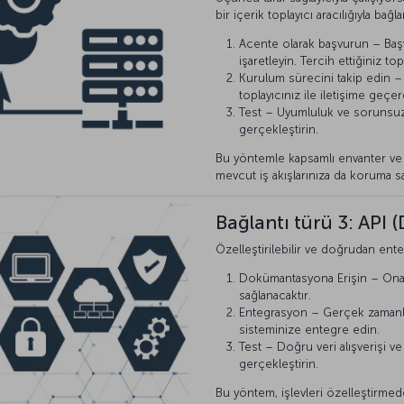
bir içerik toplayıcı aracılığıyla bağla
Acente olarak başvurun – Ba
işaretleyin. Tercih ettiğiniz t
Kurulum sürecini takip edin –
toplayıcınız ile iletişime geçe
Test – Uyumluluk ve sorunsuz 
gerçekleştirin.
Bu yöntemle kapsamlı envanter ve 
mevcut iş akışlarınıza da koruma sağ
Bağlantı türü 3: API
Özelleştirilebilir ve doğrudan ente
Dokümantasyona Erişin – Onay
sağlanacaktır.
Entegrasyon – Gerçek zamanlı v
sisteminize entegre edin.
Test – Doğru veri alışverişi v
gerçekleştirin.
Bu yöntem, işlevleri özelleştirme