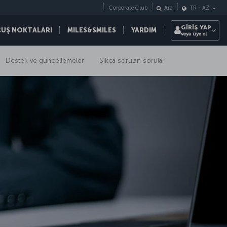
Corporate Club
Ara
TR
-
AZ
GİRİŞ YAP
ÇUŞ NOKTALARI
MILES&SMILES
YARDIM
veya üye ol
Destek ve güncellemeler
Sıkça sorulan sorular