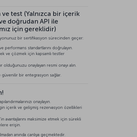
ve test (Yalnızca bir içerik
 ve doğrudan API ile
mız için gereklidir)
onunuz bir sertifikasyon sürecinden geçer:
e performans standartlarını doğrulayın.
mek ve çözmek için kapsamlı testler
ır olduğunuzu onaylayan resmi onayı alın.
ve güvenilir bir entegrasyon sağlar.
n!
ılandırmalarınızı onaylayın.
in içerik ve gelişmiş rezervasyon özellikleri
 avantajlarını maksimize etmek için sürekli
ere erişin.
olmadan anında canlıya geçmektedir.