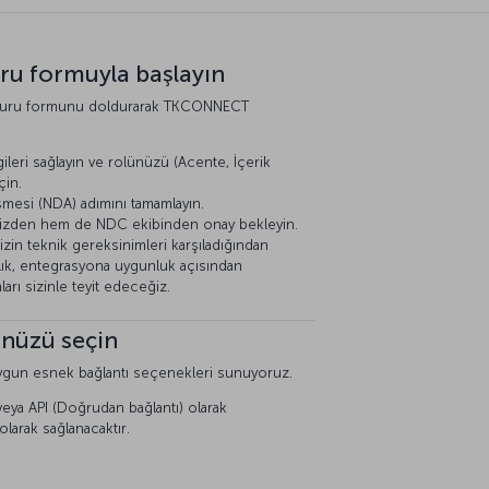
ru formuyla başlayın
aşvuru formunu doldurarak TKCONNECT
leri sağlayın ve rolünüzü (Acente, İçerik
çin.
şmesi (NDA) adımını tamamlayın.
nizden hem de NDC ekibinden onay bekleyin.
zin teknik gereksinimleri karşıladığından
lık, entegrasyona uygunluk açısından
arı sizinle teyit edeceğiz.
ünüzü seçin
 uygun esnek bağlantı seçenekleri sunuyoruz.
a veya API (Doğrudan bağlantı) olarak
olarak sağlanacaktır.