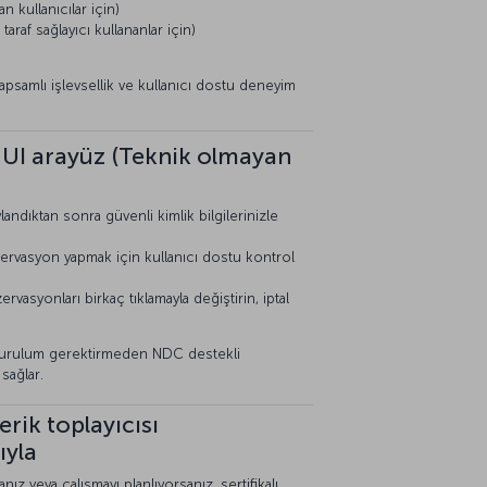
n kullanıcılar için)
taraf sağlayıcı kullananlar için)
psamlı işlevsellik ve kullanıcı dostu deneyim
t UI arayüz (Teknik olmayan
andıktan sonra güvenli kimlik bilgilerinizle
rvasyon yapmak için kullanıcı dostu kontrol
vasyonları birkaç tıklamayla değiştirin, iptal
kurulum gerektirmeden NDC destekli
sağlar.
çerik toplayıcısı
ıyla
nız veya çalışmayı planlıyorsanız, sertifikalı