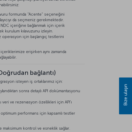
nabilirsiniz:
şvuru formunda "Acente" seçeneğini
oplayıcıyı da seçmeniz gerekmektedir.
 NDC içeriğine bağlanmak için içerik
rek kurulum kılavuzunu izleyin.
operasyon için başlangıç testlerini
içeriklerimize erişirken aynı zamanda
layabilir.
 (Doğrudan bağlantı)
grasyon isteyen iş ortaklarımız için:
Bize ulaşın
landıktan sonra detaylı API dokümantasyonu
eri ve rezervasyon özellikleri için API'ı
e optimum performans için kapsamlı testler
de maksimum kontrol ve esneklik sağlar.