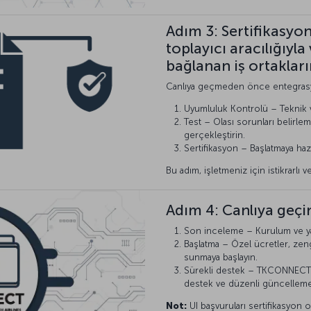
Adım 3: Sertifikasyon 
toplayıcı aracılığıyla
bağlanan iş ortakları
Canlıya geçmeden önce entegrasy
Uyumluluk Kontrolü – Teknik v
Test – Olası sorunları belirle
gerçekleştirin.
Sertifikasyon – Başlatmaya haz
Bu adım, işletmeniz için istikrarlı 
Adım 4: Canlıya geçi
Son inceleme – Kurulum ve yap
Başlatma – Özel ücretler, zeng
sunmaya başlayın.
Sürekli destek – TKCONNECT'in
destek ve düzenli güncellemel
Not:
UI başvuruları sertifikasyon 