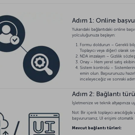
Adım 1: Online başvu
Yukarıdaki bağlantıdaki online b
yolculuğunuza başlayın:
Formu doldurun – Gerekli bilgi
Toplayıcı veya diğer) olarak se
NDA imzalayın – Gizlilik sözle
Onay – Hem yerel satış ekibi
Sistem kontrolü – Sistemlerini
emin olun. Başvurunuzu hazır
inceleyeceğiz ve sonraki adıml
Adım 2: Bağlantı tür
İşletmenize ve teknik altyapınıza
Not: Bir içerik toplayıcı aracılığıyl
başvurursanız, UI erişimi otomatik 
Mevcut bağlantı türleri: