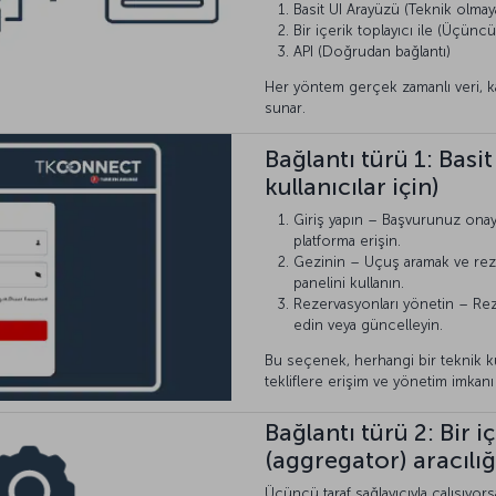
Basit UI Arayüzü (Teknik olmaya
Bir içerik toplayıcı ile (Üçüncü 
API (Doğrudan bağlantı)
Her yöntem gerçek zamanlı veri, ka
sunar.
Bağlantı türü 1: Basi
kullanıcılar için)
Giriş yapın – Başvurunuz onayl
platforma erişin.
Gezinin – Uçuş aramak ve reze
panelini kullanın.
Rezervasyonları yönetin – Rezer
edin veya güncelleyin.
Bu seçenek, herhangi bir teknik 
tekliflere erişim ve yönetim imkanı 
Bağlantı türü 2: Bir i
(aggregator) aracılığ
Üçüncü taraf sağlayıcıyla çalışıyorsa