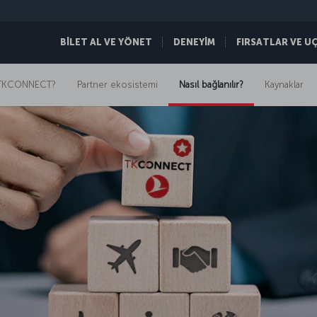
BİLET AL VE YÖNET
DENEYİM
FIRSATLAR VE U
TKCONNECT?
Partner ekosistemi
Nasıl bağlanılır?
Kaynaklar