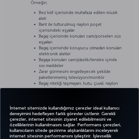
Örneğin;
Bez kılıf içerisinde muhafaza edilen müzik
aleti
Bant ile tutturulmuş naylon poşet
içerisindeki eşyalar
Bagaj içerisinde konulan cam/porselen süs
eşyaları
Bagaj içerisinde koruyucu olmadan konulan
elektronik aletler
Bagaja konulan cam/plastik/teneke içinde
sıvı maddeler
Zarar görmesini engelleyecek şekilde
paketlenmemiş televizyon/monitör
Bagaj niteliği taşımayan; kutu, çuval, naylon
torba bidon
İnternet sitemizde kullandığımız çerezler ideal kullanıcı
deneyimini hedefleyen farklı görevler üstlenir. Gerekli
çerezler, internet sitesinin ziyaret edilebilmesini ve
özelliklerinin kullanılmasını sağlar. Performans çerezleri,
kullanıcıların sitede gezinme alışkanlıklarını inceleyerek
Twitter
Facebook
Instagram
Youtube
LinkedIn
Tiktok
Blog
Pinterest
What
internet sitesinin performansını iyileştirir. İşlevsellik