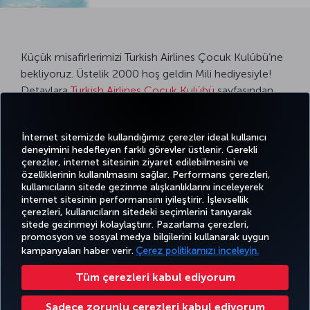
Küçük misafirlerimizi Turkish Airlines Çocuk Kulübü’ne
bekliyoruz. Üstelik 2000 hoş geldin Mili hediyesiyle!
Detaylara
Turkish Airlines Çocuk Kulübü
sayfasından
ulaşabilirsiniz.
İnternet sitemizde kullandığımız çerezler ideal kullanıcı
deneyimini hedefleyen farklı görevler üstlenir. Gerekli
çerezler, internet sitesinin ziyaret edilebilmesini ve
özelliklerinin kullanılmasını sağlar. Performans çerezleri,
kullanıcıların sitede gezinme alışkanlıklarını inceleyerek
Twitter
Facebook
Instagram
Youtube
LinkedIn
Tiktok
Blog
Pinterest
What
internet sitesinin performansını iyileştirir. İşlevsellik
çerezleri, kullanıcıların sitedeki seçimlerini tanıyarak
sitede gezinmeyi kolaylaştırır. Pazarlama çerezleri,
BİLET
FIRSATLAR
CORPORA
promosyon ve sosyal medya bilgilerini kullanarak uygun
AL VE
DENEYİM
VE UÇUŞ
YARDIM
MILES&SMILES
CLUB
YÖNET
NOKTALARI
kampanyaları haber verir.
Çerez politikamızı inceleyin.
Tüm çerezleri kabul ediyorum
Bilgi Toplumu Hizmetleri
Erişilebilirlik
Gizlilik ve Çerez Politikası
Yasal Uyarı
Yolcu Hakları
Sadece zorunlu çerezleri kabul ediyorum
Çerez Ayarlarını Değiştir