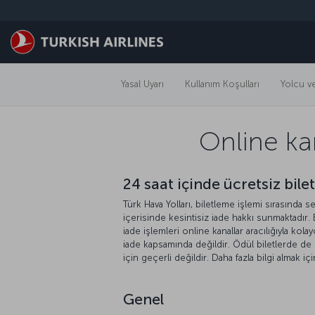
Skip to main content
Yasal Uyarı
Kullanım Koşulları
Yolcu ve
Online kan
24 saat içinde ücretsiz bilet
Türk Hava Yolları, biletleme işlemi sırasında s
içerisinde kesintisiz iade hakkı sunmaktadır. 
iade işlemleri online kanallar aracılığıyla kola
iade kapsamında değildir. Ödül biletlerde de 
için geçerli değildir. Daha fazla bilgi almak iç
Genel