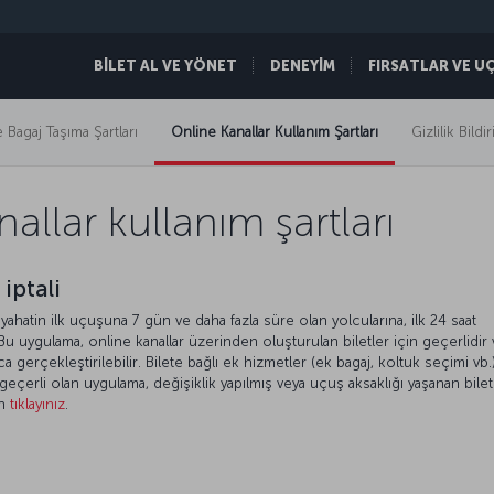
BİLET AL VE YÖNET
DENEYİM
FIRSATLAR VE U
 Bagaj Taşıma Şartları
Online Kanallar Kullanım Şartları
Gizlilik Bildir
allar kullanım şartları
 iptali
eyahatin ilk uçuşuna 7 gün ve daha fazla süre olan yolcularına, ilk 24 saat
Bu uygulama, online kanallar üzerinden oluşturulan biletler için geçerlidir
yca gerçekleştirilebilir. Bilete bağlı ek hizmetler (ek bagaj, koltuk seçimi vb.
geçerli olan uygulama, değişiklik yapılmış veya uçuş aksaklığı yaşanan bilet
in
tıklayınız
.