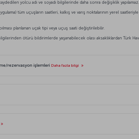
ydedilen yolcu adı ve soyadı bilgilerinde daha sonra değişiklik yapılamaz.
ygulama) tüm uçuşların saatleri, kalkış ve varış noktalarının yerel saatleriyle
ası planlanan uçak tipi veya uçuş saati değiştirilebilir.
 bilgilerinden ötürü bildirimlerde yaşanabilecek olası aksaklıklardan Türk Ha
leme/rezervasyon işlemleri
Daha fazla bilgi