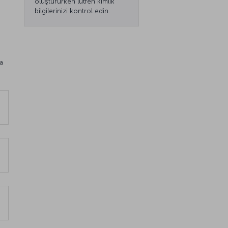
oluştururken lütfen kimlik
bilgilerinizi kontrol edin.
va