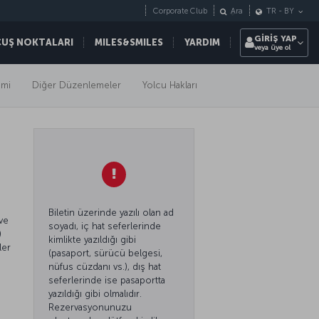
Corporate Club
Ara
TR
-
BY
GİRİŞ YAP
ÇUŞ NOKTALARI
MILES&SMILES
YARDIM
veya üye ol
imi
Diğer Düzenlemeler
Yolcu Hakları
Biletin üzerinde yazılı olan ad
 ve
soyadı, iç hat seferlerinde
)
kimlikte yazıldığı gibi
ler
(pasaport, sürücü belgesi,
nüfus cüzdanı vs.), dış hat
seferlerinde ise pasaportta
yazıldığı gibi olmalıdır.
Rezervasyonunuzu