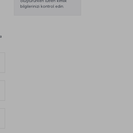
oluştururken lütfen kimlik
bilgilerinizi kontrol edin.
va