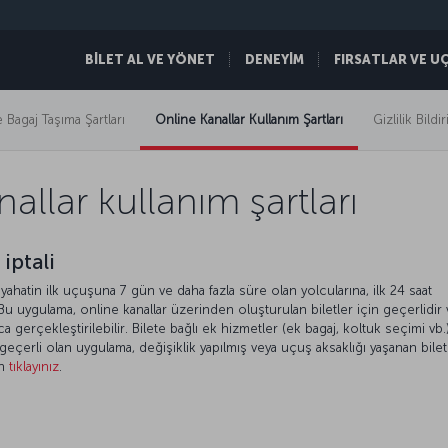
BİLET AL VE YÖNET
DENEYİM
FIRSATLAR VE U
 Bagaj Taşıma Şartları
Online Kanallar Kullanım Şartları
Gizlilik Bildir
allar kullanım şartları
 iptali
eyahatin ilk uçuşuna 7 gün ve daha fazla süre olan yolcularına, ilk 24 saat
Bu uygulama, online kanallar üzerinden oluşturulan biletler için geçerlidir
yca gerçekleştirilebilir. Bilete bağlı ek hizmetler (ek bagaj, koltuk seçimi vb.
geçerli olan uygulama, değişiklik yapılmış veya uçuş aksaklığı yaşanan bilet
in
tıklayınız
.