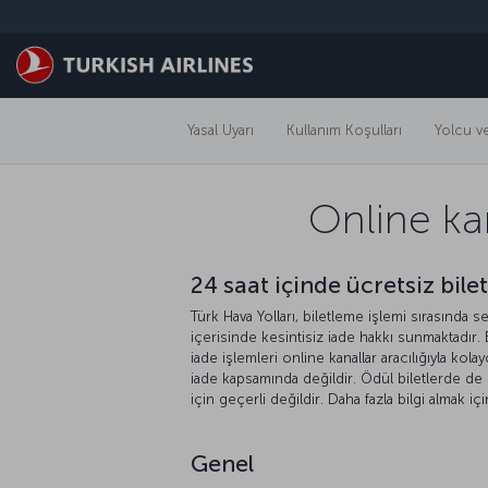
Skip to main content
Yasal Uyarı
Kullanım Koşulları
Yolcu ve
Online kan
24 saat içinde ücretsiz bilet
Türk Hava Yolları, biletleme işlemi sırasında s
içerisinde kesintisiz iade hakkı sunmaktadır. 
iade işlemleri online kanallar aracılığıyla kola
iade kapsamında değildir. Ödül biletlerde de 
için geçerli değildir. Daha fazla bilgi almak iç
Genel