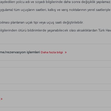
ydedilen yolcu adı ve soyadı bilgilerinde daha sonra değişiklik yapılamaz.
ygulama) tüm uçuşların saatleri, kalkış ve varış noktalarının yerel saatleriyle
ası planlanan uçak tipi veya uçuş saati değiştirilebilir.
 bilgilerinden ötürü bildirimlerde yaşanabilecek olası aksaklıklardan Türk Ha
leme/rezervasyon işlemleri
Daha fazla bilgi