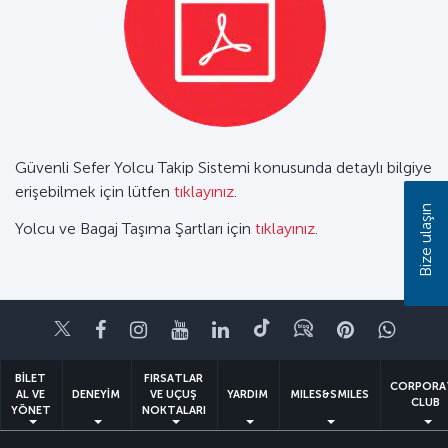
Güvenli Sefer Yolcu Takip Sistemi konusunda detaylı bilgiye
erişebilmek için lütfen
tıklayınız
.
Bize ulaşın
Yolcu ve Bagaj Taşıma Şartları için
tıklayınız
.
Twitter
Facebook
Instagram
Youtube
LinkedIn
Tiktok
Blog
Pinterest
What
BİLET
FIRSATLAR
CORPORA
AL VE
DENEYİM
VE UÇUŞ
YARDIM
MILES&SMILES
CLUB
YÖNET
NOKTALARI