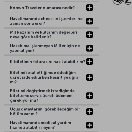
Known Traveler numarası nedir?
Havalimanında check-in işlemleri ne
zaman sona erer?
Mil kazanım ve kullanım değerleri
neye göre belirlenir?
Hesabıma işlenmeyen Miller için ne
yapmalıyım?
E-biletimin faturasını nasıl alabilirim?
Biletimi iptal ettiğimde ödediğim
ücret iade edilirken kesintiye uğrar
mı?
Biletimi değiştirmek istediğimde
biletleme servis ücreti ödemem
gerekiyor mu?
Uçuş detaylarımı görebileceğim bir
bölüm var mı?
Havalimanında medikal yardım
hizmeti alabilir miyim?