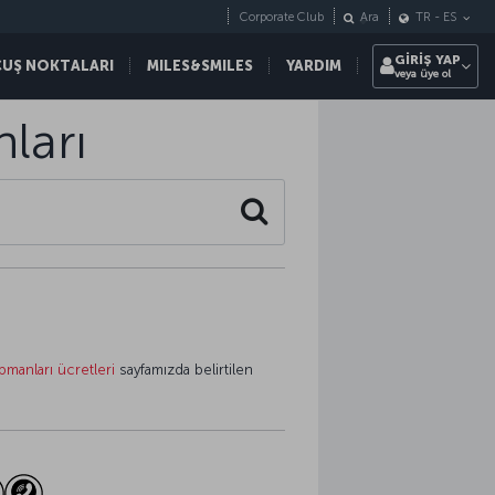
Corporate Club
Ara
TR
-
ES
GİRİŞ YAP
ÇUŞ NOKTALARI
MILES&SMILES
YARDIM
veya üye ol
ları
Search
pmanları ücretleri
sayfamızda belirtilen