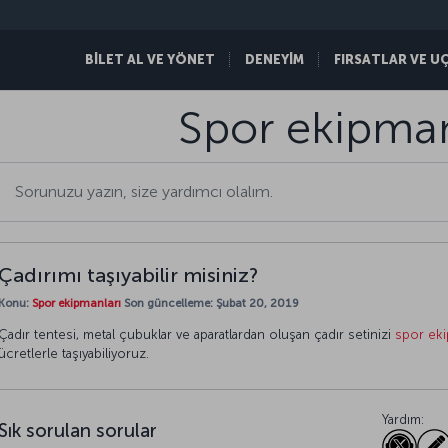
BİLET AL VE YÖNET
DENEYİM
FIRSATLAR VE U
Spor ekipman
Çadırımı taşıyabilir misiniz?
Konu:
Spor ekipmanları
Son güncelleme: Şubat 20, 2019
Çadır tentesi, metal çubuklar ve aparatlardan oluşan çadır setinizi
spor eki
ücretlerle taşıyabiliyoruz.
Yardım:
Sık sorulan sorular