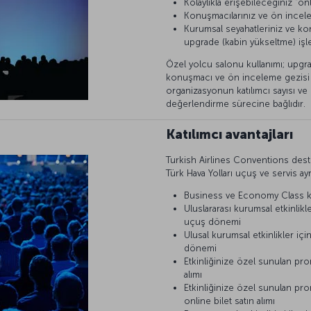
Kolaylıkla erişebileceğiniz “on
Konuşmacılarınız ve ön incele
Kurumsal seyahatleriniz ve ko
upgrade (kabin yükseltme) işl
Özel yolcu salonu kullanımı; upgra
konuşmacı ve ön inceleme gezisi bil
organizasyonun katılımcı sayısı ve 
değerlendirme sürecine bağlıdır.
Katılımcı avantajları
Turkish Airlines Conventions deste
Türk Hava Yolları uçuş ve servis ayrı
Business ve Economy Class kabin
Uluslararası kurumsal etkinlik
uçuş dönemi
Ulusal kurumsal etkinlikler i
dönemi
Etkinliğinize özel sunulan pro
alımı
Etkinliğinize özel sunulan pro
online bilet satın alımı