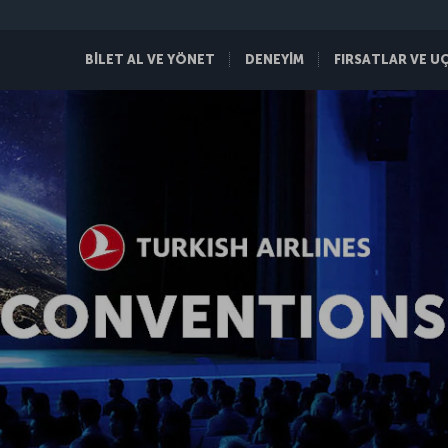
BİLET AL VE YÖNET
DENEYİM
FIRSATLAR VE U