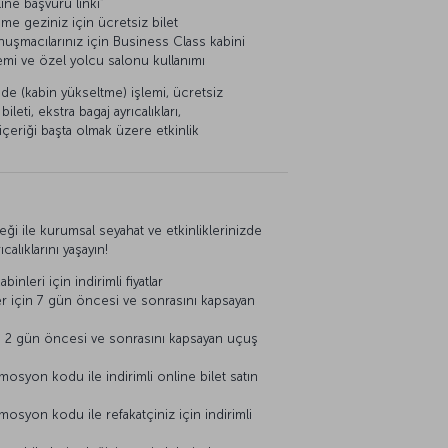
line başvuru linki”
me geziniz için ücretsiz bilet
nuşmacılarınız için Business Class kabini
emi ve özel yolcu salonu kullanımı
de (kabin yükseltme) işlemi, ücretsiz
eti, ekstra bagaj ayrıcalıkları,
içeriği başta olmak üzere etkinlik
ği ile kurumsal seyahat ve etkinliklerinizde
calıklarını yaşayın!
leri için indirimli fiyatlar
ler için 7 gün öncesi ve sonrasını kapsayan
çin 2 gün öncesi ve sonrasını kapsayan uçuş
mosyon kodu ile indirimli online bilet satın
mosyon kodu ile refakatçiniz için indirimli