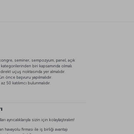
 kongre, seminer, sempozyum, panel, açık
l kategorilerinden biri kapsamında olmalı.
ı direkt uçuş noktasında yer almalıdır.
gün önce başvuru yapılmalıdır.
z 50 katılımcı bulunmalıdır.
ı
rı ayrıcalıklarıyla sizin için kolaylaştıralım!
avayolu firması ile iş birliği avantajı