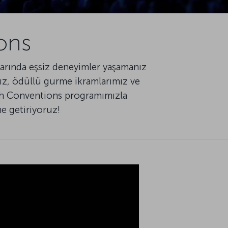
ons
nlarında eşsiz deneyimler yaşamanız
z, ödüllü gurme ikramlarımız ve
ish Conventions programımızla
ne getiriyoruz!