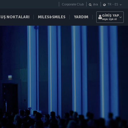
Corporate Club
Ara
TR
-
ES
GİRİŞ YAP
ÇUŞ NOKTALARI
MILES&SMILES
YARDIM
veya üye ol