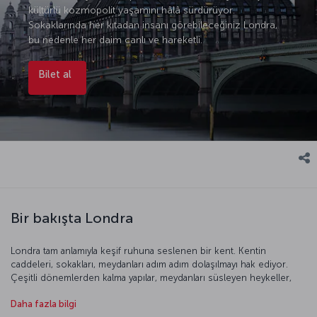
kültürlü kozmopolit yaşamını hâlâ sürdürüyor.
Sokaklarında her kıtadan insanı görebileceğiniz Londra,
bu nedenle her daim canlı ve hareketli.
Bilet al
Bir bakışta Londra
Londra tam anlamıyla keşif ruhuna seslenen bir kent. Kentin
caddeleri, sokakları, meydanları adım adım dolaşılmayı hak ediyor.
Çeşitli dönemlerden kalma yapılar, meydanları süsleyen heykeller,
çeşmeler hep kenti güzelleştirmek amacıyla yapılmış. Londra
Daha fazla bilgi
gezilerinizde Thames Nehri’nde tekne turlarına katılarak kenti başka