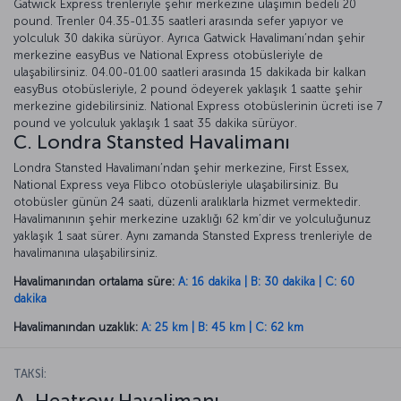
Gatwick Express trenleriyle şehir merkezine ulaşımın bedeli 20
pound. Trenler 04.35-01.35 saatleri arasında sefer yapıyor ve
yolculuk 30 dakika sürüyor. Ayrıca Gatwick Havalimanı’ndan şehir
merkezine easyBus ve National Express otobüsleriyle de
ulaşabilirsiniz. 04.00-01.00 saatleri arasında 15 dakikada bir kalkan
easyBus otobüsleriyle, 2 pound ödeyerek yaklaşık 1 saatte şehir
merkezine gidebilirsiniz. National Express otobüslerinin ücreti ise 7
pound ve yolculuk yaklaşık 1 saat 35 dakika sürüyor.
C. Londra Stansted Havalimanı
Londra Stansted Havalimanı’ndan şehir merkezine, First Essex,
National Express veya Flibco otobüsleriyle ulaşabilirsiniz. Bu
otobüsler günün 24 saati, düzenli aralıklarla hizmet vermektedir.
Havalimanının şehir merkezine uzaklığı 62 km’dir ve yolculuğunuz
yaklaşık 1 saat sürer. Aynı zamanda Stansted Express trenleriyle de
havalimanına ulaşabilirsiniz.
Havalimanından ortalama süre:
A: 16 dakika | B: 30 dakika | C: 60
dakika
Havalimanından uzaklık:
A: 25 km | B: 45 km | C: 62 km
TAKSİ: