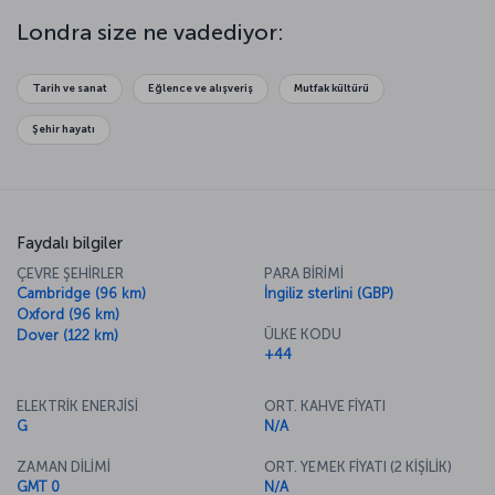
bir açıdan seyredebilir, London Eye ile kenti yukardan görebilir ya da
kentin saraylarında, müzelerinde, parklarında keyifli saatler
Londra size ne vadediyor:
geçirebilirsiniz. Yorgunluk atma zamanı geldiğinde de yüzyıllardır
geleneksel olarak yaşatılan çay kültürüne ortak olabilirsiniz.
İngiltere'nin öne çıkan gezilecek görülecek noktaları için
İngiltere
Tarih ve sanat
Eğlence ve alışveriş
Mutfak kültürü
Uçak Bileti
sayfamızı inceleyebilirsiniz.
Şehir hayatı
Faydalı bilgiler
ÇEVRE ŞEHİRLER
PARA BİRİMİ
Cambridge (96 km)
İngiliz sterlini (GBP)
Oxford (96 km)
ÜLKE KODU
Dover (122 km)
+44
ELEKTRİK ENERJİSİ
ORT. KAHVE FİYATI
G
N/A
ZAMAN DİLİMİ
ORT. YEMEK FİYATI (2 KİŞİLİK)
GMT 0
N/A