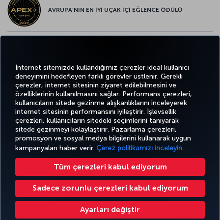
AVRUPA’NIN EN İYİ UÇAK İÇİ EĞLENCE ÖDÜLÜ
AVRUPA’NIN EN İYİ YİYECEK ve İÇECEK ÖDÜLÜ
İnternet sitemizde kullandığımız çerezler ideal kullanıcı
deneyimini hedefleyen farklı görevler üstlenir. Gerekli
çerezler, internet sitesinin ziyaret edilebilmesini ve
özelliklerinin kullanılmasını sağlar. Performans çerezleri,
kullanıcıların sitede gezinme alışkanlıklarını inceleyerek
Twitter
Facebook
Instagram
Youtube
LinkedIn
Tiktok
Blog
Pinterest
What
internet sitesinin performansını iyileştirir. İşlevsellik
çerezleri, kullanıcıların sitedeki seçimlerini tanıyarak
sitede gezinmeyi kolaylaştırır. Pazarlama çerezleri,
BİLET
FIRSATLAR
TURKISH
promosyon ve sosyal medya bilgilerini kullanarak uygun
AL VE
DENEYİM
VE UÇUŞ
YARDIM
AIRLINES
MILES&SMILES
YÖNET
NOKTALARI
HOLIDAYS
kampanyaları haber verir.
Çerez politikamızı inceleyin.
Tüm çerezleri kabul ediyorum
Bilgi Toplumu Hizmetleri
Erişilebilirlik
Gizlilik ve Çerez Politikası
Yasal Uyarı
Yolcu Hakları
Sadece zorunlu çerezleri kabul ediyorum
Çerez Ayarlarını Değiştir
Ayarları değiştir
Türk Hava Yolları A.O. Her hakkı saklıdır. © 1996 - 2025