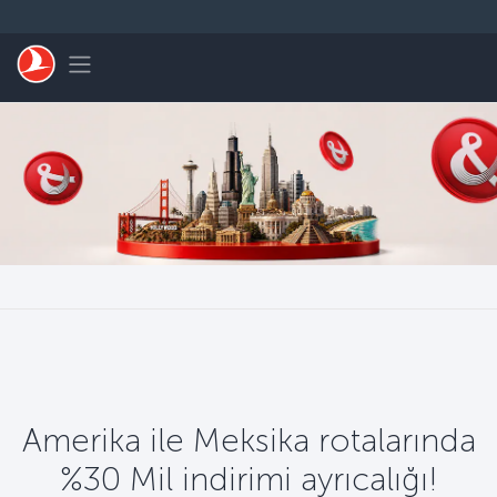
Skip to main content
Toggle navigation
Amerika ile Meksika rotalarında
%30 Mil indirimi ayrıcalığı!