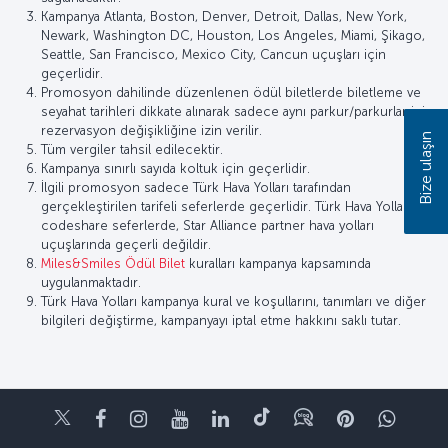
Kampanya Atlanta, Boston, Denver, Detroit, Dallas, New York,
Newark, Washington DC, Houston, Los Angeles, Miami, Şikago,
Seattle, San Francisco, Mexico City, Cancun uçuşları için
geçerlidir.
Promosyon dahilinde düzenlenen ödül biletlerde biletleme ve
seyahat tarihleri dikkate alınarak sadece aynı parkur/parkurlar için
rezervasyon değişikliğine izin verilir.
Bize ulaşın
Tüm vergiler tahsil edilecektir.
Kampanya sınırlı sayıda koltuk için geçerlidir.
İlgili promosyon sadece Türk Hava Yolları tarafından
gerçekleştirilen tarifeli seferlerde geçerlidir. Türk Hava Yolları
codeshare seferlerde, Star Alliance partner hava yolları
uçuşlarında geçerli değildir.
Miles&Smiles Ödül Bilet
kuralları kampanya kapsamında
uygulanmaktadır.
Türk Hava Yolları kampanya kural ve koşullarını, tanımları ve diğer
bilgileri değiştirme, kampanyayı iptal etme hakkını saklı tutar.
Twitter
Facebook
Instagram
Youtube
LinkedIn
Tiktok
Blog
Pinterest
What