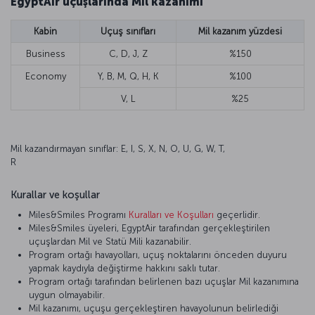
EgyptAir uçuşlarında Mil kazanımı
Kabin
Uçuş sınıfları
Mil kazanım yüzdesi
Business
C, D, J, Z
%150
Economy
Y, B, M, Q, H, K
%100
V, L
%25
Mil kazandırmayan sınıflar: E, I, S, X, N, O, U, G, W, T,
R
Kurallar ve koşullar
Miles&Smiles Programı
Kuralları ve Koşulları
geçerlidir.
Miles&Smiles üyeleri, EgyptAir tarafından gerçekleştirilen
uçuşlardan Mil ve Statü Mili kazanabilir.
Program ortağı havayolları, uçuş noktalarını önceden duyuru
yapmak kaydıyla değiştirme hakkını saklı tutar.
Program ortağı tarafından belirlenen bazı uçuşlar Mil kazanımına
uygun olmayabilir.
Mil kazanımı, uçuşu gerçekleştiren havayolunun belirlediği