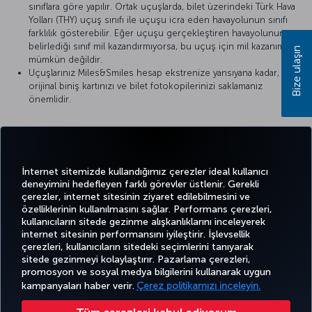
sınıflara göre yapılır. Ortak uçuşlarda, bilet üzerindeki Türk Hava
Yolları (THY) uçuş sınıfı ile uçuşu icra eden havayolunun sınıfı
farklılık gösterebilir. Eğer uçuşu gerçekleştiren havayolunun
belirlediği sınıf mil kazandırmıyorsa, bu uçuş için mil kazanımı
Bize ulaşın
mümkün değildir.
Uçuşlarınız Miles&Smiles hesap ekstrenize yansıyana kadar,
orijinal biniş kartınızı ve bilet fotokopilerinizi saklamanız
önemlidir.
Detaylı bilgi için
EgyptAir
’in resmi internet sitesini ziyaret
edebilirsiniz.
İnternet sitemizde kullandığımız çerezler ideal kullanıcı
deneyimini hedefleyen farklı görevler üstlenir. Gerekli
çerezler, internet sitesinin ziyaret edilebilmesini ve
özelliklerinin kullanılmasını sağlar. Performans çerezleri,
kullanıcıların sitede gezinme alışkanlıklarını inceleyerek
Twitter
Facebook
Instagram
Youtube
LinkedIn
Tiktok
Blog
Pinterest
What
internet sitesinin performansını iyileştirir. İşlevsellik
çerezleri, kullanıcıların sitedeki seçimlerini tanıyarak
sitede gezinmeyi kolaylaştırır. Pazarlama çerezleri,
BİLET
FIRSATLAR
TURKISH
promosyon ve sosyal medya bilgilerini kullanarak uygun
AL VE
DENEYİM
VE UÇUŞ
YARDIM
AIRLINES
MILES&SMILES
YÖNET
NOKTALARI
HOLIDAYS
kampanyaları haber verir.
Çerez politikamızı inceleyin.