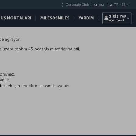
Corporate Club
Ara
TR
-
ES
GİRİŞ YAP
ÇUŞ NOKTALARI
MILES&SMILES
YARDIM
veya üye ol
e ağırlıyor.
 üzere toplam 45 odasıyla misafirlerine stil,
zanılmaz.
nılır.
abilmek için check-in sırasında üyenin