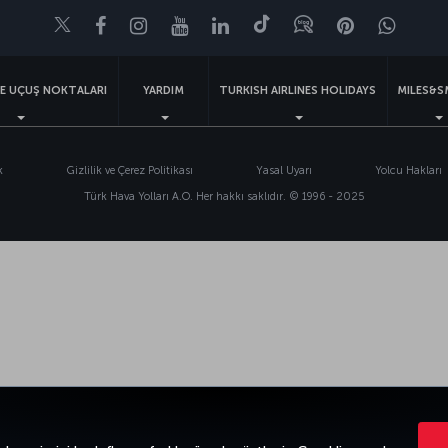
Twitter
Facebook
Instagram
Youtube
LinkedIn
Tiktok
Blog
Pinterest
What
VE UÇUŞ NOKTALARI
YARDIM
TURKISH AIRLINES HOLIDAYS
MILES&S
k
Gizlilik ve Çerez Politikası
Yasal Uyarı
Yolcu Hakları
Türk Hava Yolları A.O. Her hakkı saklıdır. © 1996 - 2025