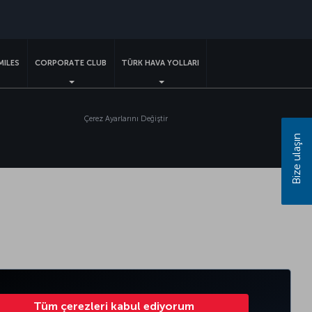
sapp
MILES
CORPORATE CLUB
TÜRK HAVA YOLLARI
Çerez Ayarlarını Değiştir
Bize ulaşın
Tüm çerezleri kabul ediyorum