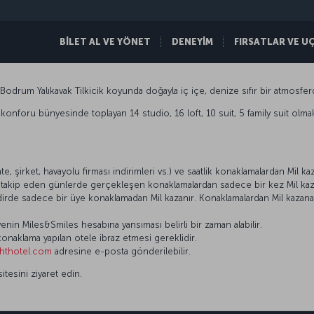
BİLET AL VE YÖNET
DENEYİM
FIRSATLAR VE U
Bodrum Yalıkavak Tilkicik koyunda doğayla iç içe, denize sıfır bir atmosferd
konforu bünyesinde toplayan 14 studio, 16 loft, 10 suit, 5 family suit olmak
e, şirket, havayolu firması indirimleri vs.) ve saatlik konaklamalardan Mil ka
ni takip eden günlerde gerçekleşen konaklamalardan sadece bir kez Mil kaza
kdirde sadece bir üye konaklamadan Mil kazanır. Konaklamalardan Mil kazan
.
enin Miles&Smiles hesabına yansıması belirli bir zaman alabilir.
onaklama yapılan otele ibraz etmesi gereklidir.
ghthotel.com
adresine e-posta gönderilebilir.
itesini ziyaret edin.