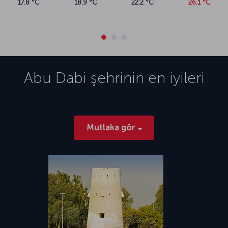
17.8 °C
18.9 °C
22.2 °C
26.1 °C
Abu Dabi
şehrinin en iyileri
Mutlaka gör