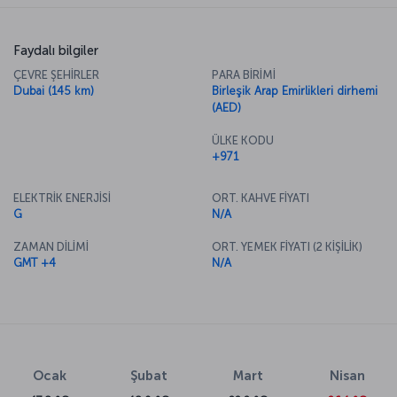
Faydalı bilgiler
ÇEVRE ŞEHİRLER
PARA BİRİMİ
Dubai (145 km)
Birleşik Arap Emirlikleri dirhemi
(AED)
ÜLKE KODU
+971
ELEKTRİK ENERJİSİ
ORT. KAHVE FİYATI
G
N/A
ZAMAN DİLİMİ
ORT. YEMEK FİYATI (2 KİŞİLİK)
GMT +4
N/A
Ocak
Şubat
Mart
Nisan