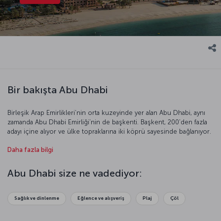
Bir bakışta Abu Dhabi
Birleşik Arap Emirlikleri’nin orta kuzeyinde yer alan Abu Dhabi, aynı
zamanda Abu Dhabi Emirliği’nin de başkenti. Başkent, 200’den fazla
adayı içine alıyor ve ülke topraklarına iki köprü sayesinde bağlanıyor.
Abu Dhabi aynı zamanda çok yönlü bir kent. Bir yandan tarihi ve
Daha fazla bilgi
kültürel eserleri keşfederken diğer yandan uzun sahillerin, masmavi
denizin tadını çıkarabilirsiniz. %70’i çöllerle kaplı bu ada ülkesi
zenginliği, ihtişamı, doğal güzelliğiyle sizi benzersiz bir yolculuğa
Abu Dhabi size ne vadediyor:
davet ediyor.
Sağlık ve dinlenme
Eğlence ve alışveriş
Plaj
Çöl