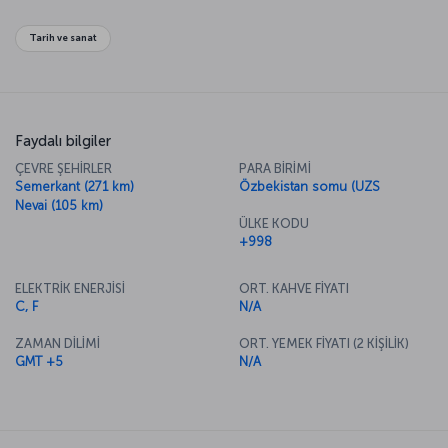
Tarih ve sanat
Faydalı bilgiler
ÇEVRE ŞEHİRLER
PARA BİRİMİ
Semerkant (271 km)
Özbekistan somu (UZS
Nevai (105 km)
ÜLKE KODU
+998
ELEKTRİK ENERJİSİ
ORT. KAHVE FİYATI
C, F
N/A
ZAMAN DİLİMİ
ORT. YEMEK FİYATI (2 KİŞİLİK)
GMT +5
N/A