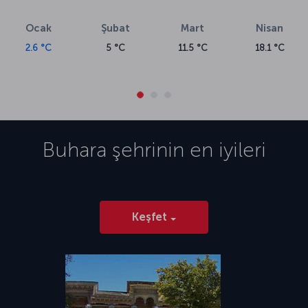
Ocak
Şubat
Mart
Nisan
2.6 °C
5 °C
11.5 °C
18.1 °C
Buhara
şehrinin en iyileri
Keşfet