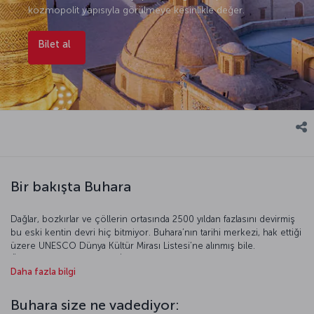
kozmopolit yapısıyla görülmeye kesinlikle değer.
Bilet al
Bir bakışta Buhara
Dağlar, bozkırlar ve çöllerin ortasında 2500 yıldan fazlasını devirmiş
bu eski kentin devri hiç bitmiyor. Buhara’nın tarihi merkezi, hak ettiği
üzere UNESCO Dünya Kültür Mirası Listesi’ne alınmış bile.
Özbekistan’ın güneyinde İpek Yolu üzerinde bulunan Buhara tarih
Daha fazla bilgi
boyunca Moğollar, Sasaniler ve Karahanlılar’a başkentlik yapmasının
yanında halen önemli bir ticaret ve kültür merkezi. İbn Sîna, Buharî
gibi tarihe mâl olan bilginleri yetiştiren şehir, günümüzde gezginler
Buhara size ne vadediyor:
için gizemli bir cazibe merkezi.