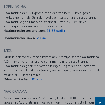
TOPLU TAŞIMA:
Havalimanından 783 Express otobüsleriyle hem Bükreş şehir
merkezine hem de Gara de Nord tren istasyonuna ulaşabilirsiniz.
Havalimanı ile şehir merkezi arasındaki uzaklık 20 km’dir ve
yolculuğunuz ortalama 25-35 dakika sürer.
Havalimanından ortalama süre:
25-35 dakika
Havalimanından uzaklık:
20 km
TAKSİ:
Otobüs bekleyerek zaman kaybetmek istemiyorsanız havalimanında
7/24 hizmet veren taksilerle şehir merkezine ulaşabilirsiniz.
Havalimanından şehir merkezine taksiyle ulaşımın bedeli ortalama 12
avrodur. Güvenilir taksi çağırma işlemi için geliş terminalinin içindeki
makineleri kullanabilirsiniz.
Ortalama taksi fiyatı:
12 avro
ARAÇ KİRALAMA:
Yola ek avantajlarla çıkın. Avis’ten araç kiralayın, %40 indirimden
faydalanın. Avis kiralamalarında. Avis indirimi 4000 mil aylık kiralamada