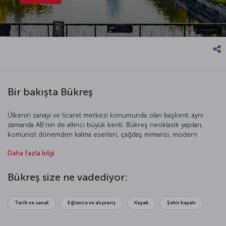
Bir bakışta Bükreş
Ülkenin sanayi ve ticaret merkezi konumunda olan başkent, aynı
zamanda AB'nin de altıncı büyük kenti. Bükreş neoklasik yapıları,
komünist dönemden kalma eserleri, çağdaş mimarisi, modern
parkları, müzeleri ve anıtlarıyla Avrupa’nın en gözde kentlerinden biri.
Daha fazla bilgi
Kültür ve sanatın da merkezi olan Bükreş her yıl çok sayıda yerli ve
yabancı turist tarafından yoğun ilgi görüyor. Bu eşsiz kenti
keşfetmek için geç kalmayın!
Bükreş size ne vadediyor:
Tarih ve sanat
Eğlence ve alışveriş
Kayak
Şehir hayatı