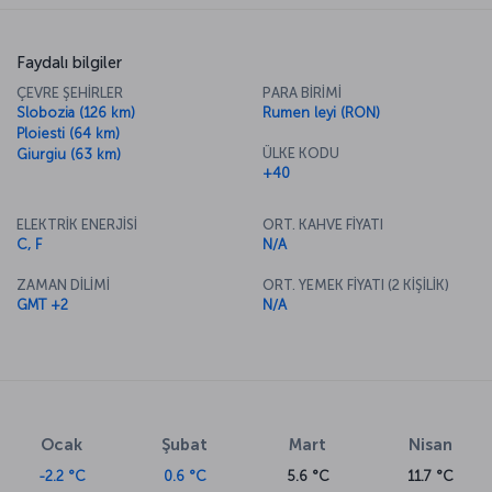
Faydalı bilgiler
ÇEVRE ŞEHİRLER
PARA BİRİMİ
Slobozia (126 km)
Rumen leyi (RON)
Ploiesti (64 km)
ÜLKE KODU
Giurgiu (63 km)
+40
ELEKTRİK ENERJİSİ
ORT. KAHVE FİYATI
C, F
N/A
ZAMAN DİLİMİ
ORT. YEMEK FİYATI (2 KİŞİLİK)
GMT +2
N/A
Ocak
Şubat
Mart
Nisan
-2.2 °C
0.6 °C
5.6 °C
11.7 °C