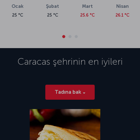
Ocak
Şubat
Mart
Nisan
25 °C
25 °C
25.6 °C
26.1 °C
Caracas
şehrinin en iyileri
Tadına bak