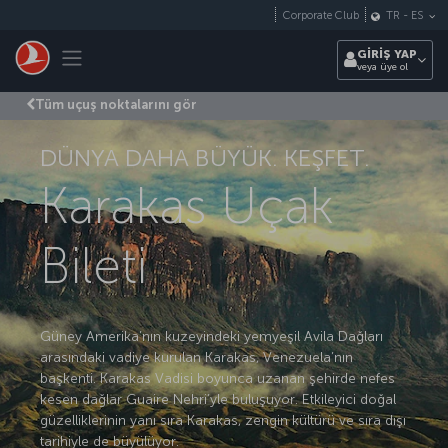
Skip to main content
Corporate Club
TR
-
ES
Toggle navigation
GİRİŞ YAP
veya üye ol
Tüm uçuş noktalarını gör
DÜNYA DAHA BÜYÜK. KEŞFET.
Karakas Uçak
Bileti
Güney Amerika’nın kuzeyindeki yemyeşil Avila Dağları
arasındaki vadiye kurulan Karakas, Venezuela’nın
başkenti. Karakas Vadisi boyunca uzanan şehirde nefes
kesen dağlar Guaire Nehri’yle buluşuyor. Etkileyici doğal
güzelliklerinin yanı sıra Karakas, zengin kültürü ve sıra dışı
tarihiyle de büyülüyor.