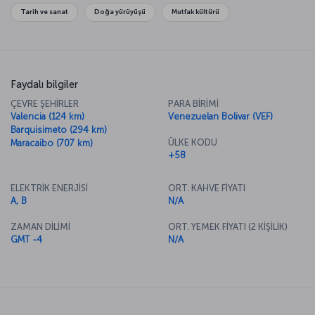
Tarih ve sanat
Doğa yürüyüşü
Mutfak kültürü
Faydalı bilgiler
ÇEVRE ŞEHİRLER
PARA BİRİMİ
Valencia (124 km)
Venezuelan Bolivar (VEF)
Barquisimeto (294 km)
ÜLKE KODU
Maracaibo (707 km)
+58
ELEKTRİK ENERJİSİ
ORT. KAHVE FİYATI
A, B
N/A
ZAMAN DİLİMİ
ORT. YEMEK FİYATI (2 KİŞİLİK)
GMT -4
N/A