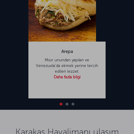
Arepa
Mısır unundan yapılan ve
Venezuela’da ekmek yerine tercih
edilen lezzet.
Daha fazla bilgi
Karakas Havalimanı ulaşım