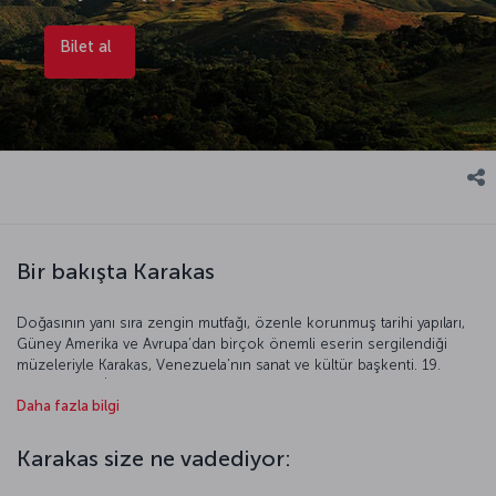
Bilet al
Bir bakışta Karakas
Doğasının yanı sıra zengin mutfağı, özenle korunmuş tarihi yapıları,
Güney Amerika ve Avrupa’dan birçok önemli eserin sergilendiği
müzeleriyle Karakas, Venezuela’nın sanat ve kültür başkenti. 19.
yüzyıla kadar İspanyol sömürgesi olan Venezuela’nın tarihi iniş
Daha fazla bilgi
çıkışlarla dolu. Ülkenin kurucu ve kurtarıcı lideri, “El Libertador”
(Kurtarıcı) lakaplı Simon Bolivar’ın etkisi Karakas yapılarında ve
sokaklarında hissediliyor.
Karakas size ne vadediyor: