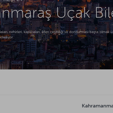
nmaraş Uçak Bile
ları, nehirleri, kaplıcaları, iklim çeşitliliği ve dondurması başta olmak
adediyor.
Kahramanmara