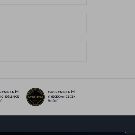
A’NIN EN İYİ
AVRUPA’NIN EN İYİ
 İÇİ EĞLENCE
YİYECEK ve İÇECEK
LÜ
ÖDÜLÜ
sapp