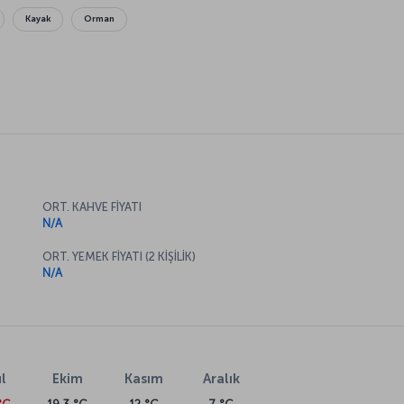
Kayak
Orman
ORT. KAHVE FİYATI
N/A
ORT. YEMEK FİYATI (2 KİŞİLİK)
N/A
l
Ekim
Kasım
Aralık