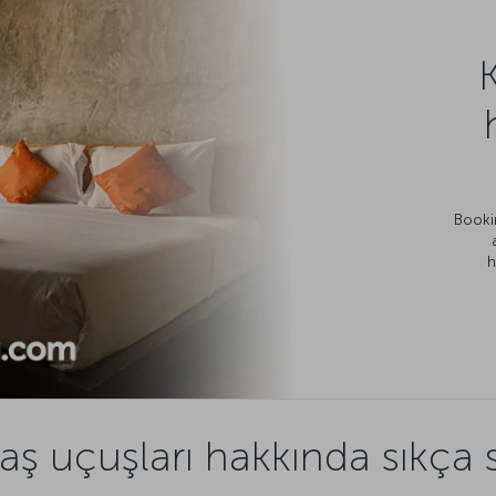
Bookin
h
 uçuşları hakkında sıkça s