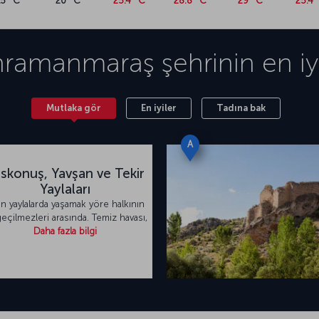
15 °C
20 °C
25.4 °C
28.8 °C
29 °C
25.4 
hramanmaraş
şehrinin en iyi
Mutlaka gör
En iyiler
Tadına bak
A
skonuş, Yavşan ve Tekir
Yaylaları
ın yaylalarda yaşamak yöre halkının
eçilmezleri arasında. Temiz havası,
Daha fazla bilgi