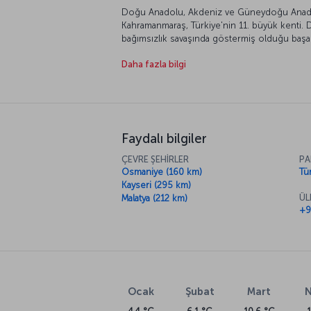
Doğu Anadolu, Akdeniz ve Güneydoğu Anadolu
Kahramanmaraş, Türkiye'nin 11. büyük kenti. 
bağımsızlık savaşında göstermiş olduğu başar
tarafından 1973 yılında Kahramanmaraş olarak d
Daha fazla bilgi
Anadolu’nun en öne çıkan şehirlerinden biri
Faydalı bilgiler
ÇEVRE ŞEHİRLER
PA
Osmaniye (160 km)
Tür
Kayseri (295 km)
ÜL
Malatya (212 km)
+9
Ocak
Şubat
Mart
N