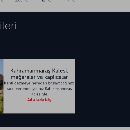
°C
19.3 °C
12 °C
7 °C
leri
Kahramanmaraş Kalesi,
mağaralar ve kaplıcalar
Kenti gezmeye nereden başlayacağınıza
karar veremediyseniz Kahramanmaraş
Kalesi’yle
Daha fazla bilgi