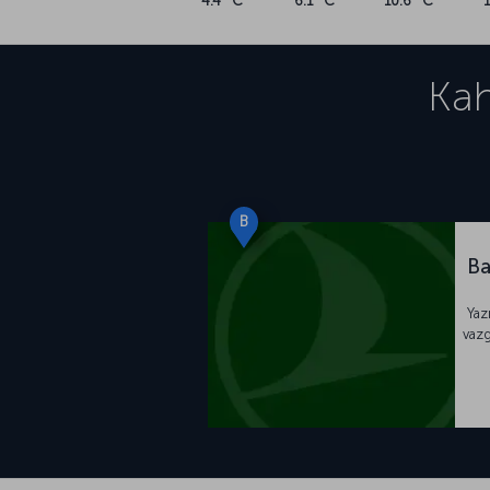
4.4 °C
6.1 °C
10.6 °C
Ka
B
Ba
Yaz
vazg