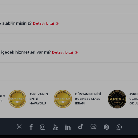
 alabilir misiniz?
Detaylı bilgi
içecek hizmetleri var mı?
Detaylı bilgi
AVRUPA’NIN
DÜNYANIN EN İYİ
AVRUP
RLD
EN İYİ
BUSINESS CLASS
UÇAK
SS
HAVAYOLU
İKRAMI
ÖDÜ
Twitter
Facebook
Instagram
Youtube
LinkedIn
Tiktok
Blog
Pinterest
What