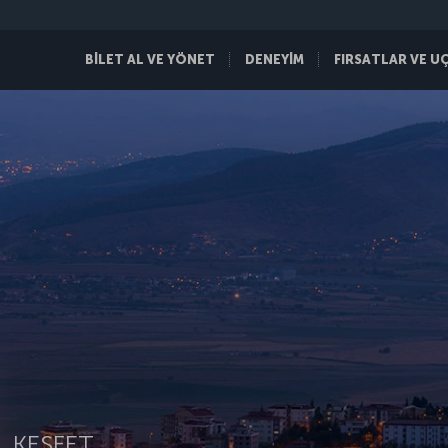
BİLET AL VE YÖNET
DENEYİM
FIRSATLAR VE U
 KEŞFET.