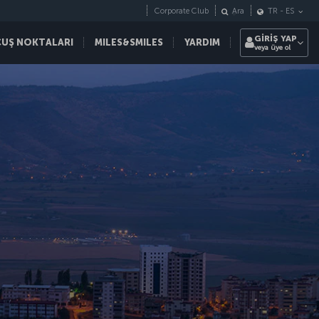
Corporate Club
Ara
TR
-
ES
GİRİŞ YAP
ÇUŞ NOKTALARI
MILES&SMILES
YARDIM
veya üye ol