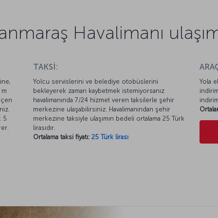
nmaraş Havalimanı ulaşım b
TAKSİ:
ARAÇ
ine,
Yolcu servislerini ve belediye otobüslerini
Yola e
0 m
bekleyerek zaman kaybetmek istemiyorsanız
indiri
eçen
havalimanında 7/24 hizmet veren taksilerle şehir
indiri
niz.
merkezine ulaşabilirsiniz. Havalimanından şehir
Ortala
k 5
merkezine taksiyle ulaşımın bedeli ortalama 25 Türk
er.
lirasıdır.
Ortalama taksi fiyatı:
25 Türk lirası