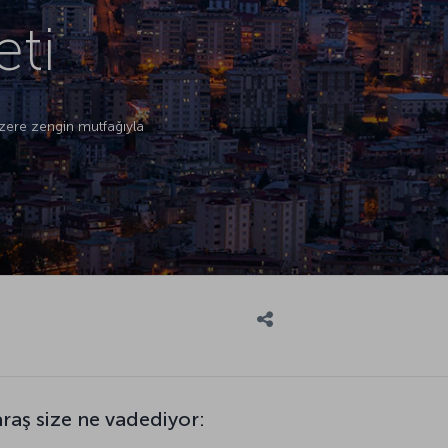
ti
 üzere zengin mutfağıyla
ş size ne vadediyor: