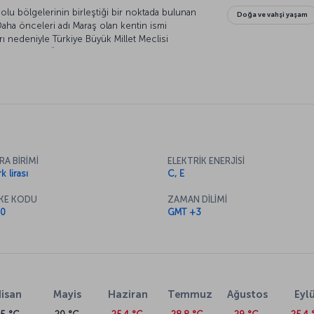
 bölgelerinin birleştiği bir noktada bulunan
Doğa ve vahşi yaşam
Daha önceleri adı Maraş olan kentin ismi
ı nedeniyle Türkiye Büyük Millet Meclisi
eğiştirildi. Özellikle doğal zenginlikleriyle
 olan Kahramanmaraş’a yakından bakalım.
RA BİRİMİ
ELEKTRİK ENERJİSİ
k lirası
C, E
KE KODU
ZAMAN DİLİMİ
0
GMT +3
isan
Mayis
Haziran
Temmuz
Ağustos
Eylü