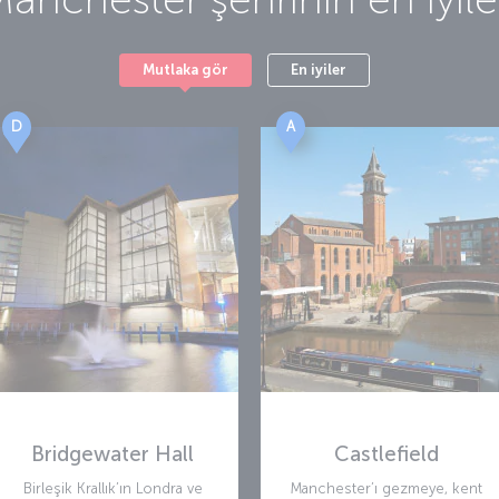
Mutlaka gör
En iyiler
D
A
Bridgewater Hall
Castlefield
Birleşik Krallık’ın Londra ve
Manchester’ı gezmeye, kent