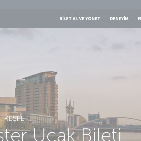
BİLET AL VE YÖNET
DENEYİM
F
 KEŞFET.
er Uçak Bileti