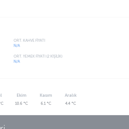
ORT. KAHVE FİYATI
N/A
ORT. YEMEK FİYATI (2 KİŞİLİK)
N/A
l
Ekim
Kasım
Aralık
°C
10.6 °C
6.1 °C
4.4 °C
ri