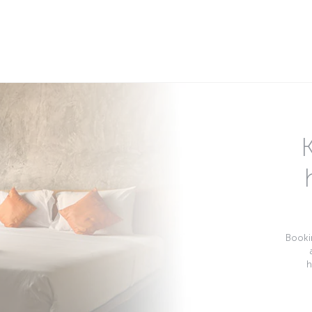
Bookin
h