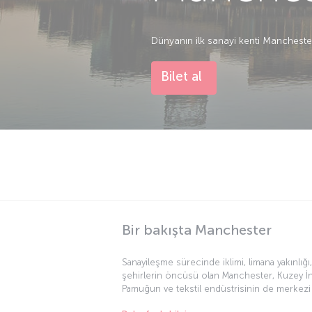
Dünyanın ilk sanayi kenti Manchester 
Bilet al
Bir bakışta Manchester
Sanayileşme sürecinde iklimi, limana yakınlığı
şehirlerin öncüsü olan Manchester, Kuzey İngi
Pamuğun ve tekstil endüstrisinin de merkezi
Cottonopolis (pamuk metropolü) olarak anıld