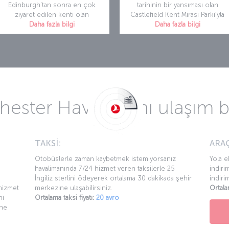
Edinburgh’tan sonra en çok
tarihinin bir yansıması olan
ziyaret edilen kenti olan
Castlefield Kent Mirası Parkı’yla
Daha fazla bilgi
Daha fazla bilgi
ester Havalimanı ulaşım bil
TAKSİ:
ARAÇ
Otobüslerle zaman kaybetmek istemiyorsanız
Yola e
havalimanında 7/24 hizmet veren taksilerle 25
indiri
İngiliz sterlini ödeyerek ortalama 30 dakikada şehir
indiri
hizmet
merkezine ulaşabilirsiniz.
Ortala
ni
Ortalama taksi fiyatı:
20 avro
ine