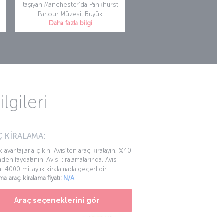
taşıyan Manchester’da Pankhurst
Parlour Müzesi, Büyük
Daha fazla bilgi
gileri
 KİRALAMA:
k avantajlarla çıkın. Avis’ten araç kiralayın, %40
mden faydalanın. Avis kiralamalarında. Avis
mi 4000 mil aylık kiralamada geçerlidir.
ma araç kiralama fiyatı:
N/A
Araç seçeneklerini gör