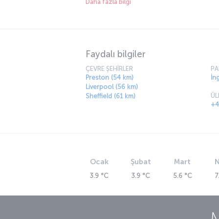
Daha fazla bilgi
dünyaca ünlü futbol takımları, gelişmiş medya
Manchester oldukça modern bir şehir.
Faydalı bilgiler
ÇEVRE ŞEHİRLER
PA
Preston (54 km)
İng
Liverpool (56 km)
ÜL
Sheffield (61 km)
+4
Ocak
Şubat
Mart
N
3.9 °C
3.9 °C
5.6 °C
7