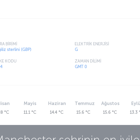
 endüstri ve yüksek eğitim seviyesiyle
RA BİRİMİ
ELEKTRİK ENERJİSİ
iliz sterlini (GBP)
G
KE KODU
ZAMAN DİLİMİ
4
GMT 0
isan
Mayis
Haziran
Temmuz
Ağustos
Eylü
.8 °C
11.1 °C
14.4 °C
15.6 °C
15.6 °C
13.3 
Manchester
şehrinin en iyile