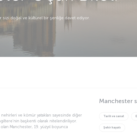
sizi doğal ve kültürel bir şenliğe davet ediyor.
Manchester s
, nehirleri ve kömür yatakları sayesinde diğer
Tarih ve sanat
ltere'nin başkenti olarak nitelendiriliyor.
 olan Manchester, 19. yüzyıl boyunca
Şehir hayatı
ı. Manchester United ve Manchester City gibi