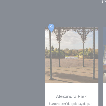
C
Alexandra Parkı
Manchester’da çok sayıda park,