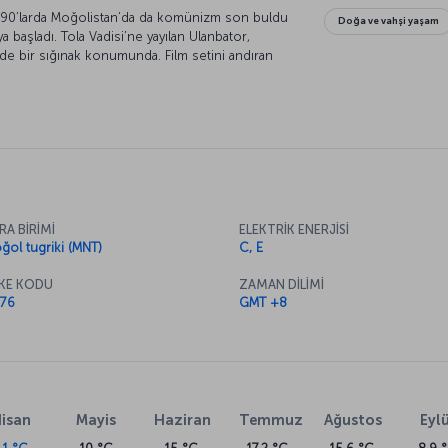
 1990’larda Moğolistan’da da komünizm son buldu
Doğa ve vahşi yaşam
 başladı. Tola Vadisi’ne yayılan Ulanbator,
e bir sığınak konumunda. Film setini andıran
n atlarıyla Ulanbator özel bir tatil deneyimi
RA BİRİMİ
ELEKTRİK ENERJİSİ
ğol tugriki (MNT)
C, E
KE KODU
ZAMAN DİLİMİ
76
GMT +8
isan
Mayis
Haziran
Temmuz
Ağustos
Eylü