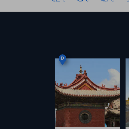
-21.1 °C
-18 °C
-8.9 °C
1
D