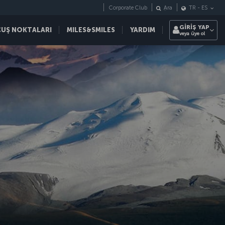
Corporate Club
Ara
TR
-
ES
GİRİŞ YAP
ÇUŞ NOKTALARI
MILES&SMILES
YARDIM
veya üye ol