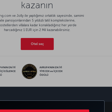
kazanın
g.com ve Jolly ile yaptığımız ortaklık sayesinde, samimi
aile pansiyonlarından 5 yıldızlı tatil komplekslerine,
ostellerden villalara kadar konakladığınız her yerde
harcadığınız 1 EUR için 2 Mil kazanabilirsiniz.
Otel seç
A’NIN EN İYİ
AVRUPA’NIN EN İYİ
 İÇİ EĞLENCE
YİYECEK ve İÇECEK
LÜ
ÖDÜLÜ
sapp
MILES
CORPORATE CLUB
TÜRK HAVA YOLLARI