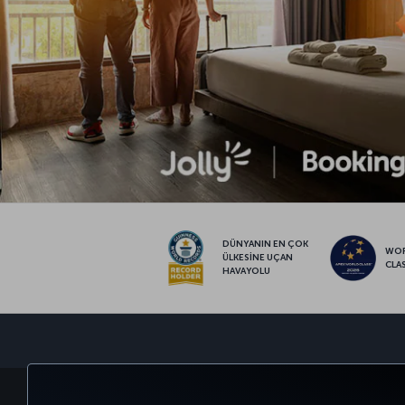
DÜNYANIN EN ÇOK
WO
ÜLKESİNE UÇAN
CLA
HAVAYOLU
BİLET AL VE YÖNET
DENEYİM
FIRSATLAR 