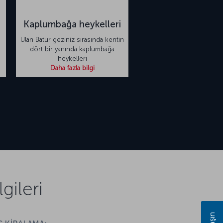
Kaplumbağa heykelleri
Ulan Batur geziniz sırasında kentin
dört bir yanında kaplumbağa
heykelleri
Daha fazla bilgi
gileri