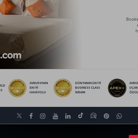
Bookin
h
AVRUPA’NIN
DÜNYANIN EN İYİ
AVRUP
RLD
EN İYİ
BUSINESS CLASS
UÇAK
SS
HAVAYOLU
İKRAMI
ÖDÜ
Twitter
Facebook
Instagram
Youtube
LinkedIn
Tiktok
Blog
Pinterest
What
VE UÇUŞ NOKTALARI
YARDIM
TURKISH AIRLINES HOLIDAYS
MILES&S