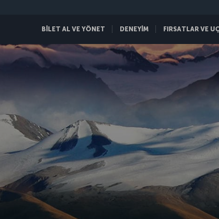
BİLET AL VE YÖNET
DENEYİM
FIRSATLAR VE U