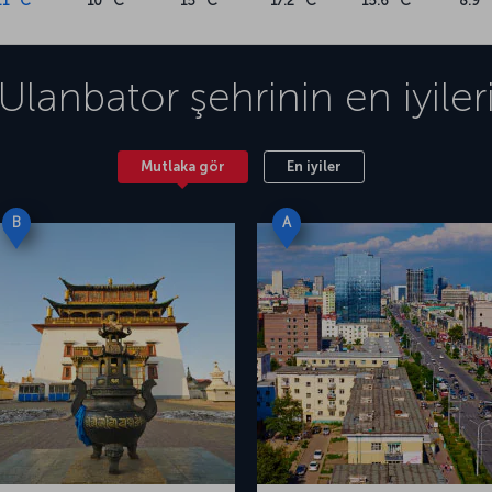
.1 °C
10 °C
15 °C
17.2 °C
15.6 °C
8.9 
Ulanbator
şehrinin en iyiler
Mutlaka gör
En iyiler
B
A