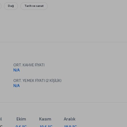
Dağ
Tarih ve sanat
ORT. KAHVE FİYATI
N/A
ORT. YEMEK FİYATI (2 KİŞİLİK)
N/A
l
Ekim
Kasım
Aralık