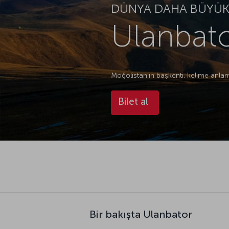
DÜNYA DAHA BÜYÜK.
Ulanbato
Moğolistan’ın başkenti, kelime anlam
Bilet al
Bir bakışta Ulanbator