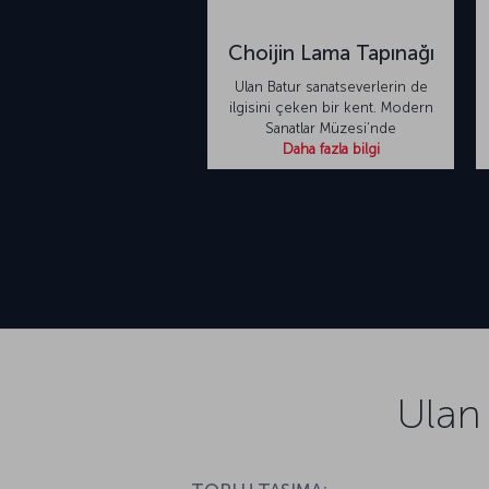
Choijin Lama Tapınağı
Ulan Batur sanatseverlerin de
ilgisini çeken bir kent. Modern
Sanatlar Müzesi’nde
Daha fazla bilgi
Ulan 