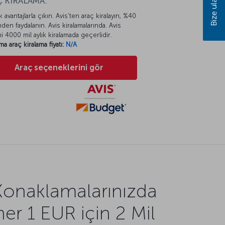
Bize ulaşın
 KİRALAMA:
k avantajlarla çıkın. Avis’ten araç kiralayın, %40
mden faydalanın. Avis kiralamalarında. Avis
mi 4000 mil aylık kiralamada geçerlidir.
ma araç kiralama fiyatı:
N/A
Araç seçeneklerini gör
Konaklamalarınızda
her 1 EUR için 2 Mil