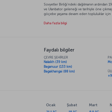
Sovyetler Birliği’ndeki dağılmanın ardından
ve Ulanbator geleneği ve tarihiyle öne çıkmaya
göçebe yaşama devam eden topluluklar için d
doğası, bozkırları, nehirleri ve özgürce dolaşa
Daha fazla bilgi
vadediyor.
Faydalı bilgiler
ÇEVRE ŞEHİRLER
PA
Nalaikh (39 km)
Mo
Baganuur (133 km)
ÜL
Bagakhangai (88 km)
+9
Ocak
Şubat
Mart
N