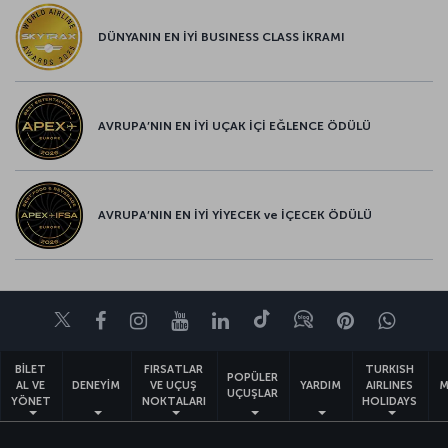
DÜNYANIN EN İYİ BUSINESS CLASS İKRAMI
AVRUPA’NIN EN İYİ UÇAK İÇİ EĞLENCE ÖDÜLÜ
AVRUPA’NIN EN İYİ YİYECEK ve İÇECEK ÖDÜLÜ
Twitter
Facebook
Instagram
Youtube
LinkedIn
Tiktok
Blog
Pinterest
What
BİLET
FIRSATLAR
TURKISH
POPÜLER
AL VE
DENEYİM
VE UÇUŞ
YARDIM
AIRLINES
M
UÇUŞLAR
YÖNET
NOKTALARI
HOLIDAYS