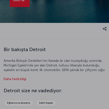
Bir bakışta Detroit
Amerika Birleşik Devletleri’nin Kanada ile olan kuzeydoğu sınırında,
Michigan Eyaleti’nde yer alan Detroit, nüfusu itibariyle bulunduğu
eyaletin en büyük kenti. İlk otomobilin, 1896 yılında bir çiftçinin oğlu
olan Henry Ford tarafından üretilmesinden sonra Detroit tüm
Daha fazla bilgi
dünyada motor kent olarak anılıyor. Amerikalı ünlü sanatçılarının en
az bir kere yolunun düştüğü Detroit elektronik müzik tarzının da
doğduğu kent olarak biliniyor. Detroit, ABD’deki Afrika-Amerika
Detroit size ne vadediyor:
kültürünü en iyi hissedeceğiniz yerlerden biri. Farklı deneyimler
peşinde olanlar için Detroit benzersiz bir şehir.
Eğlence ve alışveriş
Şehir hayatı