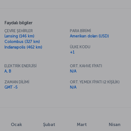
Faydalı bilgiler
ÇEVRE ŞEHİRLER
PARA BİRİMİ
Lansing (146 km)
Amerikan doları (USD)
Colombus (327 km)
ÜLKE KODU
Indianapolis (462 km)
+1
ELEKTRİK ENERJİSİ
ORT. KAHVE FİYATI
A, B
N/A
ZAMAN DİLİMİ
ORT. YEMEK FİYATI (2 KİŞİLİK)
GMT -5
N/A
Ocak
Şubat
Mart
Nisan