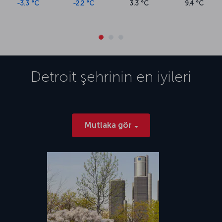
-3.3 °C
-2.2 °C
3.3 °C
9.4 °C
Detroit
şehrinin en iyileri
Mutlaka gör