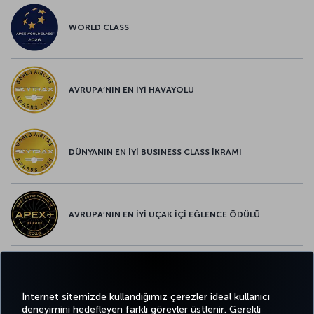
WORLD CLASS
AVRUPA’NIN EN İYİ HAVAYOLU
DÜNYANIN EN İYİ BUSINESS CLASS İKRAMI
AVRUPA’NIN EN İYİ UÇAK İÇİ EĞLENCE ÖDÜLÜ
AVRUPA’NIN EN İYİ YİYECEK ve İÇECEK ÖDÜLÜ
İnternet sitemizde kullandığımız çerezler ideal kullanıcı
deneyimini hedefleyen farklı görevler üstlenir. Gerekli