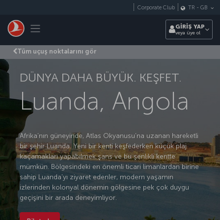
Skip to main content
Corporate Club
TR
-
GB
Toggle navigation
GİRİŞ YAP
veya üye ol
Tüm uçuş noktalarını gör
DÜNYA DAHA BÜYÜK. KEŞFET.
Luanda, Angola
Afrika’nın güneyinde, Atlas Okyanusu’na uzanan hareketli
bir şehir Luanda. Yeni bir kenti keşfederken küçük plaj
kaçamakları yapabilmek şans ve bu şenlikli kentte
mümkün. Bölgesindeki en önemli ticari limanlardan birine
sahip Luanda’yı ziyaret edenler, modern yaşamın
izlerinden kolonyal dönemin gölgesine pek çok duygu
geçişini bir arada deneyimliyor.