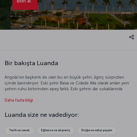
Bilet al
Bir bakışta Luanda
Angola’nın başkenti de olan bu en büyük şehri, ilginç sürprizleri
içinde barındırıyor. Eski şehir Baixa ve Cidade Alta olarak anılan yeni
şehrin ruhu birbirinden epey farklı. Eski şehrin dar sokaklarında
kulağa sıklıkla çalınan yerel diller, şehrin merkezinde yerini
Daha fazla bilgi
Portekizcenin melodik tınısına bırakıyor.
Luanda size ne vadediyor:
Tarih ve sanat
Eğlence ve alışveriş
Doğa ve vahşi yaşam