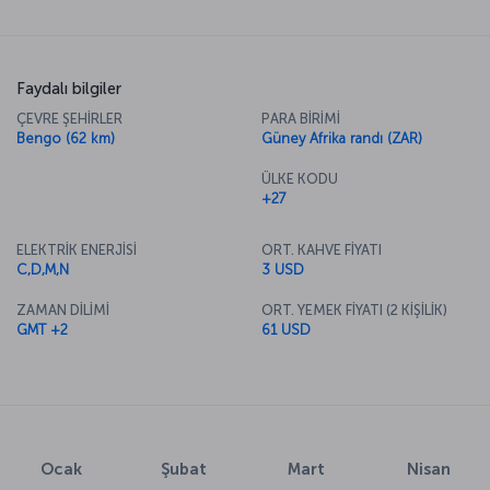
Faydalı bilgiler
ÇEVRE ŞEHİRLER
PARA BİRİMİ
Bengo (62 km)
Güney Afrika randı (ZAR)
ÜLKE KODU
+27
ELEKTRİK ENERJİSİ
ORT. KAHVE FİYATI
C,D,M,N
3 USD
ZAMAN DİLİMİ
ORT. YEMEK FİYATI (2 KİŞİLİK)
GMT +2
61 USD
Ocak
Şubat
Mart
Nisan