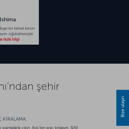
Nshima
iya’nın temel besin
ırın öğütülmesiyle
 fazla bilgi
ı’ndan şehir
Bize ulaşın
 KİRALAMA:
k avantajlarla çıkın. Avis’ten araç kiralayın, %40