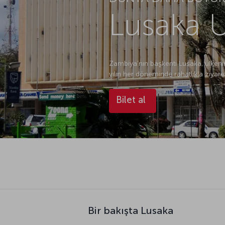
Lusaka U
Zambiya’nın başkenti Lusaka, ülkenin
yılın her döneminde rahatlıkla ziyaret 
Bilet al
Bir bakışta Lusaka