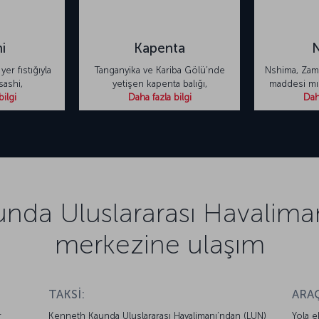
hi
Kapenta
yer fıstığıyla
Tanganyika ve Kariba Gölü’nde
Nshima, Zamb
sashi,
yetişen kapenta balığı,
maddesi mıs
bilgi
Daha fazla bilgi
Daha
nda Uluslararası Havaliman
merkezine ulaşım
TAKSİ:
ARAÇ
r
Kenneth Kaunda Uluslararası Havalimanı’ndan (LUN)
Yola e