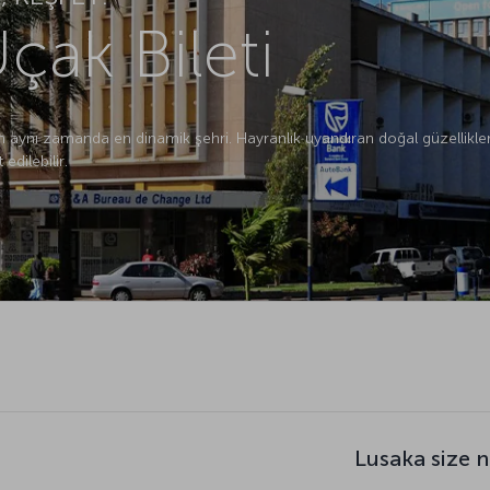
çak Bileti
 aynı zamanda en dinamik şehri. Hayranlık uyandıran doğal güzelliklere 
edilebilir.
Lusaka size 