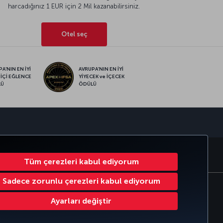
harcadığınız 1 EUR için 2 Mil kazanabilirsiniz.
Otel seç
A’NIN EN İYİ
AVRUPA’NIN EN İYİ
 İÇİ EĞLENCE
YİYECEK ve İÇECEK
LÜ
ÖDÜLÜ
sapp
MILES&SMILES
CORPORATE CLUB
TÜRK HAVA YOLLARI
Tüm çerezleri kabul ediyorum
Sadece zorunlu çerezleri kabul ediyorum
Çerez Ayarlarını Değiştir
Ayarları değiştir