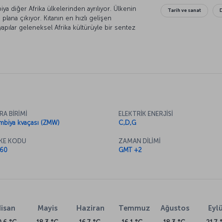
a diğer Afrika ülkelerinden ayrılıyor. Ülkenin
Tarih ve sanat
lana çıkıyor. Kıtanın en hızlı gelişen
pılar geleneksel Afrika kültürüyle bir sentez
RA BİRİMİ
ELEKTRİK ENERJİSİ
mbiya kvaçası (ZMW)
C,D,G
KE KODU
ZAMAN DİLİMİ
60
GMT +2
isan
Mayis
Haziran
Temmuz
Ağustos
Eylü