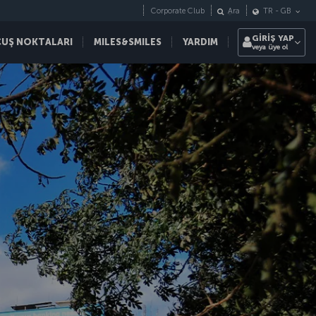
Corporate Club
Ara
TR
-
GB
GİRİŞ YAP
ÇUŞ NOKTALARI
MILES&SMILES
YARDIM
veya üye ol