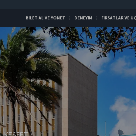
BİLET AL VE YÖNET
DENEYİM
FIRSATLAR VE U
 KEŞFET.