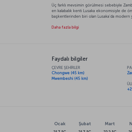
Üç farklı mevsimin görülmesi sebebiyle Zambiy
en kalabalık kenti Lusaka ekonomisiyle de ön p
başkentlerinden biri olan Lusaka’da modern ya
oluşturuyor.
Daha fazla bilgi
Faydalı bilgiler
ÇEVRE ŞEHİRLER
PA
Chongwe (45 km)
Za
Mwembeshi (45 km)
ÜL
+2
Ocak
Şubat
Mart
N