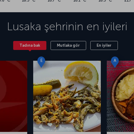
0.6 °C
18.3 °C
16.7 °C
16.1 °C
18.3 °C
21.7 
Lusaka
şehrinin en iyileri
Tadına bak
Mutlaka gör
En iyiler
E
A