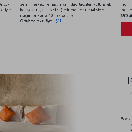
 Ancak
şehir merkezine havalimanındaki taksileri kullanarak
indiri
eriyle
kolayca ulaşabilirsiniz. Şehir merkezine taksiyle
indiri
ulaşım ortalama 30 dakika sürer.
Ortala
Ortalama taksi fiyatı:
$11
Bookin
h