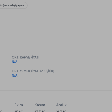
Doğa ve vahşi yaşam
ORT. KAHVE FİYATI
N/A
ORT. YEMEK FİYATI (2 KİŞİLİK)
N/A
l
Ekim
Kasım
Aralık