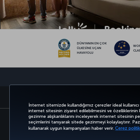
DÜNYANIN EN ÇOK
WO
ÜLKESİNE UÇAN
CLA
HAVAYOLU
BİLET AL VE YÖNET
DENEYİM
FIRSATLAR VE UÇUŞ NO
İnternet sitemizde kullandığımız çerezler ideal kullanıcı
internet sitesinin ziyaret edilebilmesini ve özelliklerinin
gezinme alışkanlıklarını inceleyerek internet sitesinin perf
seçimlerini tanıyarak sitede gezinmeyi kolaylaştırır. P
Bilgi Toplumu Hizmetleri
Erişilebilirli
kullanarak uygun kampanyaları haber verir.
Çerez politik