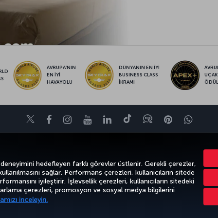
AVRUPA’NIN
DÜNYANIN EN İYİ
AVRUP
RLD
EN İYİ
BUSINESS CLASS
UÇAK
SS
HAVAYOLU
İKRAMI
ÖDÜ
Twitter
Facebook
Instagram
Youtube
LinkedIn
Tiktok
Blog
Pinterest
What
KTALARI
POPÜLER UÇUŞLAR
YARDIM
TURKISH AIRLINES HOLIDAYS
 deneyimini hedefleyen farklı görevler üstlenir. Gerekli çerezler,
 kullanılmasını sağlar. Performans çerezleri, kullanıcıların sitede
ormansını iyileştirir. İşlevsellik çerezleri, kullanıcıların sitedeki
azarlama çerezleri, promosyon ve sosyal medya bilgilerini
k
Gizlilik ve Çerez Politikası
Yasal Uyarı
Yolcu Hakları
amızı inceleyin.
Türk Hava Yolları A.O. Her hakkı saklıdır. © 1996 - 2026