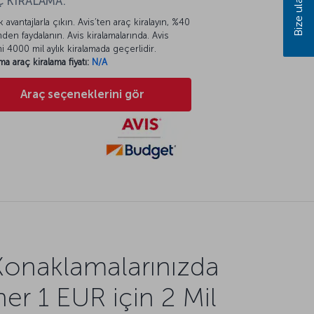
Bize ulaşın
 KİRALAMA:
k avantajlarla çıkın. Avis’ten araç kiralayın, %40
mden faydalanın. Avis kiralamalarında. Avis
mi 4000 mil aylık kiralamada geçerlidir.
ma araç kiralama fiyatı:
N/A
Araç seçeneklerini gör
Konaklamalarınızda
her 1 EUR için 2 Mil