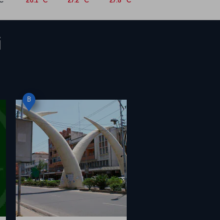
C
26.1 °C
27.2 °C
27.8 °C
i
B