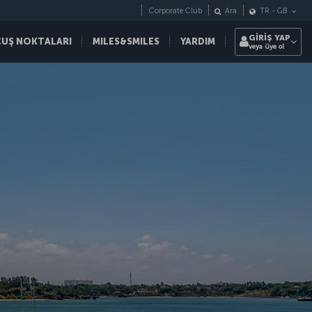
Corporate Club
Ara
TR
-
GB
GİRİŞ YAP
ÇUŞ NOKTALARI
MILES&SMILES
YARDIM
veya üye ol