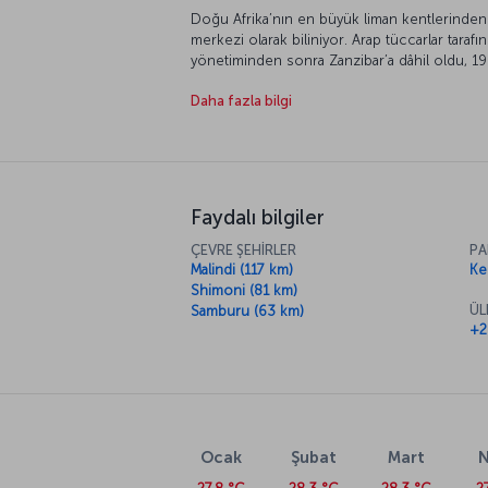
Doğu Afrika’nın en büyük liman kentlerinden 
merkezi olarak biliniyor. Arap tüccarlar tarafın
yönetiminden sonra Zanzibar’a dâhil oldu, 196
bağlantısını köprüler ve feribotlarla sağlayan 
Daha fazla bilgi
ağaçlarıyla süslü, bembeyaz ince kumlu sahill
Bu sebeple kent, dalış meraklıları için bulunm
Faydalı bilgiler
ÇEVRE ŞEHİRLER
PA
Malindi (117 km)
Ken
Shimoni (81 km)
ÜL
Samburu (63 km)
+2
Ocak
Şubat
Mart
N