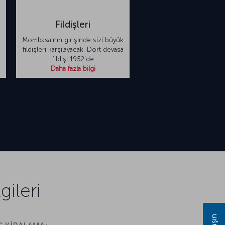
Fildişleri
Mombasa’nın girişinde sizi büyük
fildişleri karşılayacak. Dört devasa
fildişi 1952’de
Daha fazla bilgi
ileri