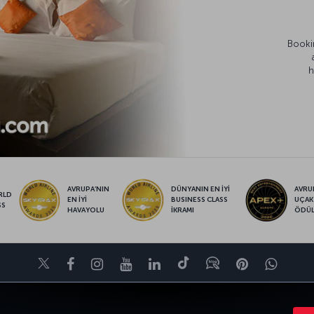
Bookin
h
AVRUPA’NIN
DÜNYANIN EN İYİ
AVRUP
RLD
EN İYİ
BUSINESS CLASS
UÇAK
SS
HAVAYOLU
İKRAMI
ÖDÜ
Twitter
Facebook
Instagram
Youtube
LinkedIn
Tiktok
Blog
Pinterest
What
KTALARI
POPÜLER UÇUŞLAR
YARDIM
TURKISH AIRLINES HOLIDAYS