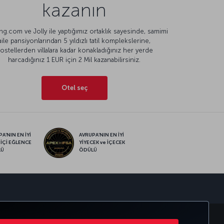
kazanın
g.com ve Jolly ile yaptığımız ortaklık sayesinde, samimi
aile pansiyonlarından 5 yıldızlı tatil komplekslerine,
ostellerden villalara kadar konakladığınız her yerde
harcadığınız 1 EUR için 2 Mil kazanabilirsiniz.
Otel seç
A’NIN EN İYİ
AVRUPA’NIN EN İYİ
 İÇİ EĞLENCE
YİYECEK ve İÇECEK
LÜ
ÖDÜLÜ
sapp
MILES&SMILES
CORPORATE CLUB
TÜRK HAVA YOLLARI