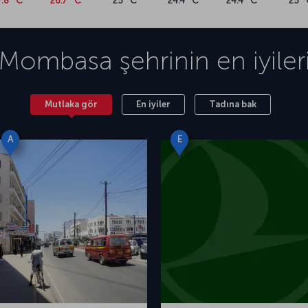
7.8 °C
26.7 °C
25 °C
24.4 °C
24.4 °C
25 °
Mombasa
şehrinin en iyiler
Mutlaka gör
En iyiler
Tadına bak
A
E