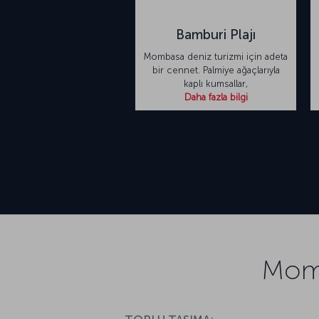
Bamburi Plajı
Mombasa deniz turizmi için adeta
bir cennet. Palmiye ağaçlarıyla
kaplı kumsallar,
Daha fazla bilgi
Momb