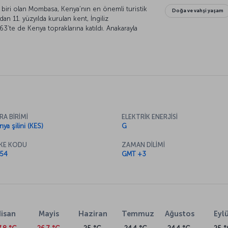
biri olan Mombasa, Kenya’nın en önemli turistik
Doğa ve vahşi yaşam
dan 11. yüzyılda kurulan kent, İngiliz
3’te de Kenya topraklarına katıldı. Anakarayla
kentin en dikkat çekici özelliği ise palmiye
eri ve olağanüstü güzellikteki mercan resifleri.
az fırsatlar sunuyor.
RA BİRİMİ
ELEKTRİK ENERJİSİ
ya şilini (KES)
G
KE KODU
ZAMAN DİLİMİ
54
GMT +3
isan
Mayis
Haziran
Temmuz
Ağustos
Eylü