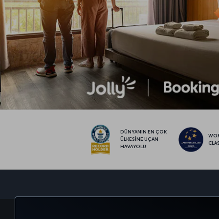
DÜNYANIN EN ÇOK
WO
ÜLKESİNE UÇAN
CLA
HAVAYOLU
BİLET AL VE YÖNET
DENEYİM
FIRSATLAR VE UÇUŞ NO