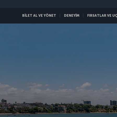
BİLET AL VE YÖNET
DENEYİM
FIRSATLAR VE U