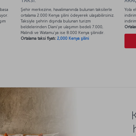
TAKSİ:
ARAÇ
mbasa
Şehir merkezine, havalimanında bulunan taksilerle
Yola e
uyor.
ortalama 2.000 Kenya şilini ödeyerek ulaşabilirsiniz.
indiri
aşım
Taksiyle şehrin dışında bulunan turizm
indiri
beldelerinden Diani’ye ulaşımın bedeli 7.000,
Ortala
Malindi ve Watamu’ya ise 8.000 Kenya şilinidir.
Ortalama taksi fiyatı:
2,000 Kenya şilini