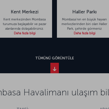
Kent Merkezi
Haller Parkı
Kent merkezinden Mombasa
Mombasa’nın en büyük hayvan
turumuza başlayabilir ve pazar
merkezlerinden biri olan Haller
alanlarında dolaşabilirsiniz.
Park, şehirde görmeniz
Daha fazla bilgi
Daha fazla bilgi
TÜMÜNÜ GÖRÜNTÜLE
asa Havalimanı ulaşım bilg