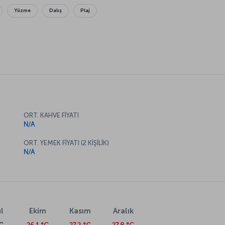
Yüzme
Dalış
Plaj
ORT. KAHVE FİYATI
N/A
ORT. YEMEK FİYATI (2 KİŞİLİK)
N/A
l
Ekim
Kasım
Aralık