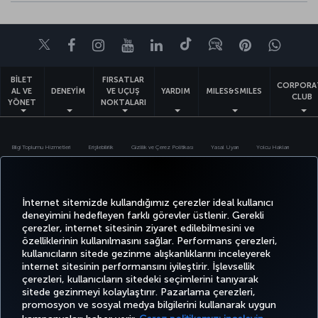
Twitter
Facebook
Instagram
Youtube
LinkedIn
Tiktok
Blog
Pinterest
What
BİLET
FIRSATLAR
CORPORA
AL VE
DENEYİM
VE UÇUŞ
YARDIM
MILES&SMILES
CLUB
YÖNET
NOKTALARI
Bilgi Toplumu Hizmetleri
Erişilebilirlik
Gizlilik ve Çerez Politikası
Yasal Uyarı
Yolcu Hakları
Çerez Ayarlarını Değiştir
Türk Hava Yolları A.O. Her hakkı saklıdır. © 1996 - 2026
İnternet sitemizde kullandığımız çerezler ideal kullanıcı
deneyimini hedefleyen farklı görevler üstlenir. Gerekli
çerezler, internet sitesinin ziyaret edilebilmesini ve
özelliklerinin kullanılmasını sağlar. Performans çerezleri,
kullanıcıların sitede gezinme alışkanlıklarını inceleyerek
internet sitesinin performansını iyileştirir. İşlevsellik
çerezleri, kullanıcıların sitedeki seçimlerini tanıyarak
sitede gezinmeyi kolaylaştırır. Pazarlama çerezleri,
promosyon ve sosyal medya bilgilerini kullanarak uygun