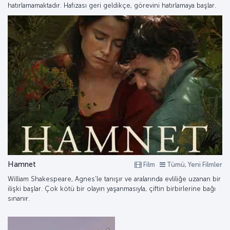
hatırlamamaktadır. Hafızası geri geldikçe, görevini hatırlamaya başlar.
Hamnet
Film
Tümü, Yeni Filmler
William Shakespeare, Agnes'le tanışır ve aralarında evliliğe uzanan bir
ilişki başlar. Çok kötü bir olayın yaşanmasıyla, çiftin birbirlerine bağı
sınanır.