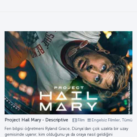
Project Hail Mary - Descriptive
Film
Engelsiz Filmler, Tümü
Fen bilgisi öğretmeni Ryland Grace, Dünya'dan çok uzakta bir uzay
gemisinde uyanır; kim olduğunu ya da oraya nasıl geldiğini