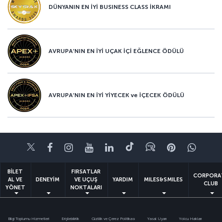
DÜNYANIN EN İYİ BUSINESS CLASS İKRAMI
AVRUPA’NIN EN İYİ UÇAK İÇİ EĞLENCE ÖDÜLÜ
AVRUPA’NIN EN İYİ YİYECEK ve İÇECEK ÖDÜLÜ
Twitter
Facebook
Instagram
Youtube
LinkedIn
Tiktok
Blog
Pinterest
What
BİLET
FIRSATLAR
CORPORA
AL VE
DENEYİM
VE UÇUŞ
YARDIM
MILES&SMILES
CLUB
YÖNET
NOKTALARI
Bilgi Toplumu Hizmetleri
Erişilebilirlik
Gizlilik ve Çerez Politikası
Yasal Uyarı
Yolcu Hakları