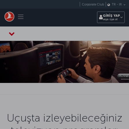
Skip to main content
Corporate Club
TR
-
IR
Toggle navigation
GİRİŞ YAP
veya üye ol
Uçuşta izleyebileceğiniz