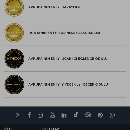
AVRUPA’NIN EN İYİ HAVAYOLU
DÜNYANIN EN İYİ BUSINESS CLASS İKRAMI
AVRUPA’NIN EN İYİ UÇAK İÇİ EĞLENCE ÖDÜLÜ
AVRUPA’NIN EN İYİ YİYECEK ve İÇECEK ÖDÜLÜ
Twitter
Facebook
Instagram
Youtube
LinkedIn
Tiktok
Blog
Pinterest
What
BİLET
FIRSATLAR