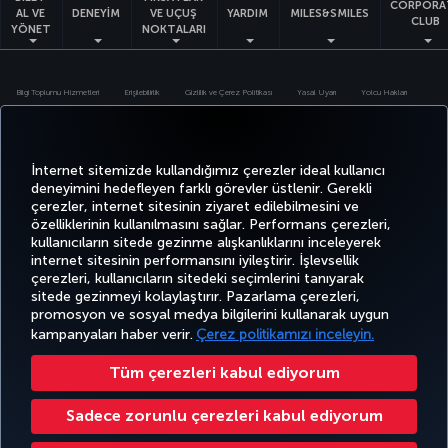
CORPORA
AL VE
DENEYİM
VE UÇUŞ
YARDIM
MILES&SMILES
CLUB
YÖNET
NOKTALARI
Bilgi Toplumu Hizmetleri
Erişilebilirlik
Gizlilik ve Çerez Politikası
Yasal Uyarı
Yolcu Hakları
Çerez Ayarlarını Değiştir
Türk Hava Yolları A.O. Her hakkı saklıdır. © 1996 - 2026
İnternet sitemizde kullandığımız çerezler ideal kullanıcı
deneyimini hedefleyen farklı görevler üstlenir. Gerekli
çerezler, internet sitesinin ziyaret edilebilmesini ve
özelliklerinin kullanılmasını sağlar. Performans çerezleri,
kullanıcıların sitede gezinme alışkanlıklarını inceleyerek
internet sitesinin performansını iyileştirir. İşlevsellik
çerezleri, kullanıcıların sitedeki seçimlerini tanıyarak
sitede gezinmeyi kolaylaştırır. Pazarlama çerezleri,
promosyon ve sosyal medya bilgilerini kullanarak uygun
kampanyaları haber verir.
Çerez politikamızı inceleyin.
Tüm çerezleri kabul ediyorum
Sadece zorunlu çerezleri kabul ediyorum