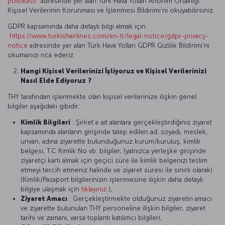
politikasi/
adresinde yer alan Türk Hava Yolları Anonim Ortaklığı
Kişisel Verilerinin Korunması ve İşlenmesi Bildirimi’ni okuyabilirsiniz.
GDPR kapsamında daha detaylı bilgi almak için
https://www.turkishairlines.com/en-tr/legal-notice/gdpr-privacy-
notice
adresinde yer alan Türk Hava Yolları GDPR Gizlilik Bildirimi’ni
okumanızı rica ederiz.
Hangi Kişisel Verilerinizi İşliyoruz ve Kişisel Verilerinizi
Nasıl Elde Ediyoruz
?
THY tarafından işlenmekte olan kişisel verilerinize ilişkin genel
bilgiler aşağıdaki gibidir.
Kimlik Bilgileri
: Şirket’e ait alanlara gerçekleştirdiğiniz ziyaret
kapsamında alanların girişinde talep edilen ad, soyadı, meslek,
unvan, adına ziyarette bulunduğunuz kurum/kuruluş, kimlik
belgesi, T.C Kimlik No vb. bilgiler, (yalnızca yerleşke girişinde
ziyaretçi kartı almak için geçici süre ile kimlik belgenizi teslim
etmeyi tercih etmeniz halinde ve ziyaret süresi ile sınırlı olarak)
(Kimlik/Pasaport bilgilerinizin işlenmesine ilişkin daha detaylı
bilgiye ulaşmak için
tıklayınız
),
Ziyaret Amacı
: Gerçekleştirmekte olduğunuz ziyaretin amacı
ve ziyarette bulunulan THY personeline ilişkin bilgiler, ziyaret
tarihi ve zamanı, varsa toplantı katılımcı bilgileri,