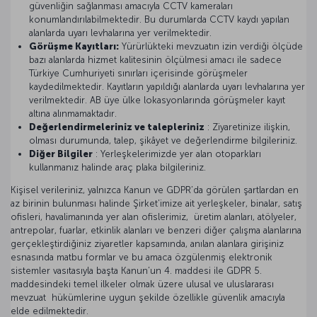
güvenliğin sağlanması amacıyla CCTV kameraları
konumlandırılabilmektedir. Bu durumlarda CCTV kaydı yapılan
alanlarda uyarı levhalarına yer verilmektedir.
Görüşme Kayıtları:
Yürürlükteki mevzuatın izin verdiği ölçüde
bazı alanlarda hizmet kalitesinin ölçülmesi amacı ile sadece
Türkiye Cumhuriyeti sınırları içerisinde görüşmeler
kaydedilmektedir. Kayıtların yapıldığı alanlarda uyarı levhalarına yer
verilmektedir. AB üye ülke lokasyonlarında görüşmeler kayıt
altına alınmamaktadır.
Değerlendirmeleriniz ve talepleriniz
: Ziyaretinize ilişkin,
olması durumunda, talep, şikâyet ve değerlendirme bilgileriniz.
Diğer Bilgiler
: Yerleşkelerimizde yer alan otoparkları
kullanmanız halinde araç plaka bilgileriniz.
Kişisel verileriniz, yalnızca Kanun ve GDPR’da görülen şartlardan en
az birinin bulunması halinde Şirket’imize ait yerleşkeler, binalar, satış
ofisleri, havalimanında yer alan ofislerimiz, üretim alanları, atölyeler,
antrepolar, fuarlar, etkinlik alanları ve benzeri diğer çalışma alanlarına
gerçekleştirdiğiniz ziyaretler kapsamında, anılan alanlara girişiniz
esnasında matbu formlar ve bu amaca özgülenmiş elektronik
sistemler vasıtasıyla başta Kanun’un 4. maddesi ile GDPR 5.
maddesindeki temel ilkeler olmak üzere ulusal ve uluslararası
mevzuat hükümlerine uygun şekilde özellikle güvenlik amacıyla
elde edilmektedir.