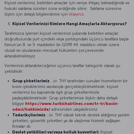
Kişisel verileriniz, belirtilen amaçlar için veriye ihtiyaç kalmadığında ve
hukuki saklama süreleri sona erdiğinde silinir. Saklama süresine
ilişkin için detaylı bilgilendirme için
tıklayınız.
Kişisel Verilerinizi Kimlere Hangi Amaçlarla Aktarıyoruz?
Tarafımızca işlenen kişisel verilerinizi yukarıda belirtilen amaçlar
doğrultusunda yurt içindeki veya yurtdışındaki üçüncü taraflara başta
Kanun’un 8. ve 9. maddeleri ile GDPR 44. maddesi olmak üzere
ulusal ve uluslararası mevzuat hükümleri çerçevesinde
aktarabilmekteyiz.
Verilerinizi aktarabileceğimiz üçüncü taraflar kategorik olarak şu
şekildedir:
Grup şirketlerimiz
, ör. THY tarafından sunulan hizmetlerin bir
kısmı iştiraklerimiz vasıtasıyla gerçekleştirilmektedir, kişisel
verileriniz bu kapsamda ilgili grup şirketlerimizle
paylaşılabilmektedir. Grup şirketlerimize ilişkin daha detaylı
bilgiye
https://www.turkishairlines.com/tr-tr/basin-
odasi/hakkimizda/
adresinden ulaşabilirsiniz.
Tedarikçilerimiz
; ör. THY olarak teknik destek aldığımız yazılım
şirketleri, güvenlik şirketleri ya da ulaştırma hizmeti sağlayan
firmalar vb.
Devlet yetkilileri ve/veya kolluk kuvvetleri:
Kişisel