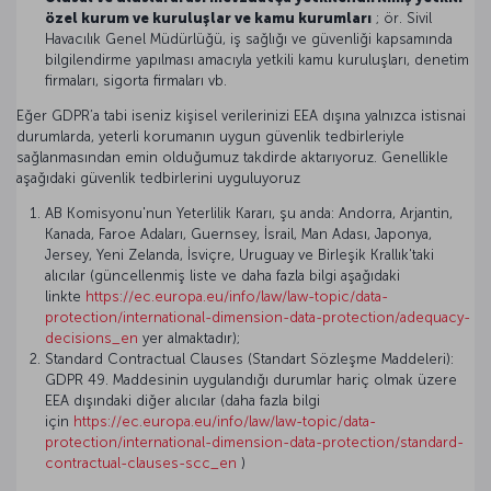
özel kurum ve kuruluşlar ve kamu kurumları
; ör. Sivil
Havacılık Genel Müdürlüğü, iş sağlığı ve güvenliği kapsamında
bilgilendirme yapılması amacıyla yetkili kamu kuruluşları, denetim
firmaları, sigorta firmaları vb.
Eğer GDPR’a tabi iseniz kişisel verilerinizi EEA dışına yalnızca istisnai
durumlarda, yeterli korumanın uygun güvenlik tedbirleriyle
sağlanmasından emin olduğumuz takdirde aktarıyoruz. Genellikle
aşağıdaki güvenlik tedbirlerini uyguluyoruz
AB Komisyonu'nun Yeterlilik Kararı, şu anda: Andorra, Arjantin,
Kanada, Faroe Adaları, Guernsey, İsrail, Man Adası, Japonya,
Jersey, Yeni Zelanda, İsviçre, Uruguay ve Birleşik Krallık'taki
alıcılar (güncellenmiş liste ve daha fazla bilgi aşağıdaki
linkte
https://ec.europa.eu/info/law/law-topic/data-
protection/international-dimension-data-protection/adequacy-
decisions_en
yer almaktadır);
Standard Contractual Clauses (Standart Sözleşme Maddeleri):
GDPR 49. Maddesinin uygulandığı durumlar hariç olmak üzere
EEA dışındaki diğer alıcılar (daha fazla bilgi
için
https://ec.europa.eu/info/law/law-topic/data-
protection/international-dimension-data-protection/standard-
contractual-clauses-scc_en
)