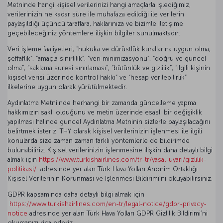
Metninde hangi kişisel verilerinizi hangi amaçlarla işlediğimiz,
verilerinizin ne kadar süre ile muhafaza edildiği ile verilerin
paylaşıldığı üçüncü taraflara, haklarınıza ve bizimle iletişime
geçebileceğiniz yöntemlere ilişkin bilgiler sunulmaktadır.
Veri işleme faaliyetleri, “hukuka ve dürüstlük kurallarına uygun olma,
şeffaflık”, “amaçla sınırlılık”, “veri minimizasyonu”, “doğru ve güncel
olma”, “saklama süresi sınırlaması”, “bütünlük ve gizlilik”, “ilgili kişinin
kişisel verisi üzerinde kontrol hakkı” ve “hesap verilebilirlik”
ilkelerine uygun olarak yürütülmektedir.
Aydınlatma Metni’nde herhangi bir zamanda güncelleme yapma
hakkımızın saklı olduğunu ve metin üzerinde esaslı bir değişiklik
yapılması halinde güncel Aydınlatma Metninin sizlerle paylaşılacağını
belirtmek isteriz. THY olarak kişisel verilerinizin işlenmesi ile ilgili
konularda size zaman zaman farklı yöntemlerle de bildirimde
bulunabiliriz. Kişisel verilerinizin işlenmesine ilişkin daha detaylı bilgi
almak için
https://www.turkishairlines.com/tr-tr/yasal-uyari/gizlilik-
politikasi/
adresinde yer alan Türk Hava Yolları Anonim Ortaklığı
Kişisel Verilerinin Korunması ve İşlenmesi Bildirimi’ni okuyabilirsiniz.
GDPR kapsamında daha detaylı bilgi almak için
https://www.turkishairlines.com/en-tr/legal-notice/gdpr-privacy-
notice
adresinde yer alan Türk Hava Yolları GDPR Gizlilik Bildirimi’ni
okumanızı rica ederiz.