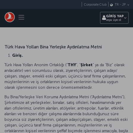
Skip to main content
Corporate Club
TR
-
JP
Toggle navigation
GİRİŞ YAP
veya üye ol
Türk Hava Yolları Bina Yerleşke Aydınlatma Metni
Giriş.
Türk Hava Yolları Anonim Ortaklığı (“
THY
”, “
Şirket
” ya da “Biz” olarak
anılacaktır) veri sorumlusu olarak, ziyaretçilerinin, çalışan adayı/
çalışan, stajyer, emekli eski çalışan, üçüncü taraf firma çalışanlarının,
müşterilerinin ve iş ortaklarının kişisel verilerinin hukuka uygun
olarak işlenmesini son derece önemsemektedir.
Bu Bina/Yerleşke Veri Koruma Aydınlatma Metni (“Aydınlatma Metni”),
Şirketimize ait yerleşkeler, binalar, satış ofisleri, havalimanında yer
alan ofislerimiz, üretim alanları, atölyeler, antrepolar, fuarlar, etkinlik
alanları ve benzeri diğer çalışma alanlarında bulunduğunuz süre
boyunca siz ziyaretçilerinin, çalışan adayı/çalışan, stajyer, emekli eski
çalışan, üçüncü taraf firma çalışanlarının, müşterilerinin ve iş
ortaklarının kişisel verilerinin şeffaf biçimde işlenmesi amacıyla, başta