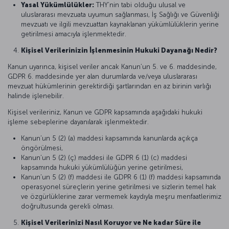
Yasal Yükümlülükler:
THY’nin tabi olduğu ulusal ve
uluslararası mevzuata uyumun sağlanması, İş Sağlığı ve Güvenliği
mevzuatı ve ilgili mevzuattan kaynaklanan yükümlülüklerin yerine
getirilmesi amacıyla işlenmektedir.
Kişisel Verilerinizin İşlenmesinin Hukuki Dayanağı Nedir?
Kanun uyarınca, kişisel veriler ancak Kanun’un 5. ve 6. maddesinde,
GDPR 6. maddesinde yer alan durumlarda ve/veya uluslararası
mevzuat hükümlerinin gerektirdiği şartlarından en az birinin varlığı
halinde işlenebilir.
Kişisel verileriniz, Kanun ve GDPR kapsamında aşağıdaki hukuki
işleme sebeplerine dayanılarak işlenmektedir.
Kanun’un 5 (2) (a) maddesi kapsamında kanunlarda açıkça
öngörülmesi,
Kanun’un 5 (2) (ç) maddesi ile GDPR 6 (1) (c) maddesi
kapsamında hukuki yükümlülüğün yerine getirilmesi,
Kanun’un 5 (2) (f) maddesi ile GDPR 6 (1) (f) maddesi kapsamında
operasyonel süreçlerin yerine getirilmesi ve sizlerin temel hak
ve özgürlüklerine zarar vermemek kaydıyla meşru menfaatlerimiz
doğrultusunda gerekli olması.
Kişisel Verilerinizi Nasıl Koruyor ve Ne kadar Süre ile