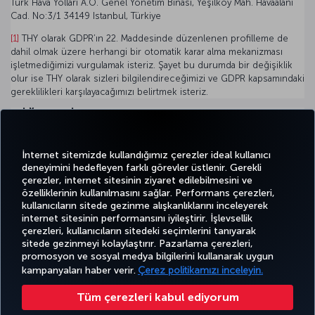
Türk Hava Yolları A.O. Genel Yönetim Binası, Yeşilköy Mah. Havaalanı
Cad. No:3/1 34149 Istanbul, Türkiye
[1]
THY olarak GDPR’ın 22. Maddesinde düzenlenen profilleme de
dahil olmak üzere herhangi bir otomatik karar alma mekanizması
işletmediğimizi vurgulamak isteriz. Şayet bu durumda bir değişiklik
olur ise THY olarak sizleri bilgilendireceğimizi ve GDPR kapsamındaki
gereklilikleri karşılayacağımızı belirtmek isteriz.
DİĞER DİLLER
Bu sayfanın diğer dillerdeki çevirilerini incelemek isterseniz
aşağıdaki dokümanlardan faydalanabilirsiniz.
İnternet sitemizde kullandığımız çerezler ideal kullanıcı
deneyimini hedefleyen farklı görevler üstlenir. Gerekli
Bulgarca
|
Çekçe
|
Danca
|
Estonyaca
|
Felemenkçe
|
Fince
|
Hırva
çerezler, internet sitesinin ziyaret edilebilmesini ve
özelliklerinin kullanılmasını sağlar. Performans çerezleri,
kullanıcıların sitede gezinme alışkanlıklarını inceleyerek
Twitter
Facebook
Instagram
Youtube
LinkedIn
Tiktok
Blog
Pinterest
What
internet sitesinin performansını iyileştirir. İşlevsellik
çerezleri, kullanıcıların sitedeki seçimlerini tanıyarak
sitede gezinmeyi kolaylaştırır. Pazarlama çerezleri,
BİLET
FIRSATLAR
CORPORA
promosyon ve sosyal medya bilgilerini kullanarak uygun
AL VE
DENEYİM
VE UÇUŞ
YARDIM
MILES&SMILES
CLUB
YÖNET
NOKTALARI
kampanyaları haber verir.
Çerez politikamızı inceleyin.
Tüm çerezleri kabul ediyorum
Bilgi Toplumu Hizmetleri
Erişilebilirlik
Gizlilik ve Çerez Politikası
Yasal Uyarı
Yolcu Hakları