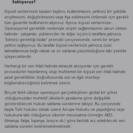
Saklıyoruz?
Kişisel verilerinizin kazaen kaybını, kullanılmasını, yetkisiz bir şekilde
erişilmesini, değiştirilmesini veya ifşa edilmesini önlemek için gerekli
tüm güvenlik tedbirlerini alıyoruz. Ayrıca, kişisel verilerinize-
Operasyonel gereklilik nedeniyle erişim sağlanmasının zaruri olması
halinde- çalışanlar, yükleniciler ile diğer üçüncü taraflara yalnızca,
“bilmesi gerektiği kadar” prensibi çerçevesinde, sınırlı bir erişim
yetkisi sağlıyoruz. Bu taraflar kişisel verilerinizi yalnızca özel
talimatlarımıza bağlı olarak ve sır saklama yükümlülüğüne tabi şekilde
işleyeceklerdir.
Herhangi bir veri ihlali halinde alınacak aksiyonlar için gerekli
prosedürler hazırlanmış olup muhtemel bir kişisel veri ihlali halinde
yasal gereklilikler doğrultusunda sizi ve ilgili otoriteyi
bilgilendireceğimizi belirtmek isteriz.
Birçok farklı ülkeye operasyon gerçekleştiren global bir şirket
olduğumuzdan muhtelif ülkelerin yasalarına göre değişiklik
gösterebilecek hukuki saklama sürelerine tabiyiz. Bu çerçevede
başta Türk hukuku olmak üzere Avrupa Hukuku ve yaşadığınız veya
hukukuna tabi olduğunuz ülkenin mevzuatına (örneğin ABD,
Almanya, İtalya, İspanya, İsviçre vb.) göre farklılık arz edebilecek veri
saklama süreleri belirlenebilmektedir.