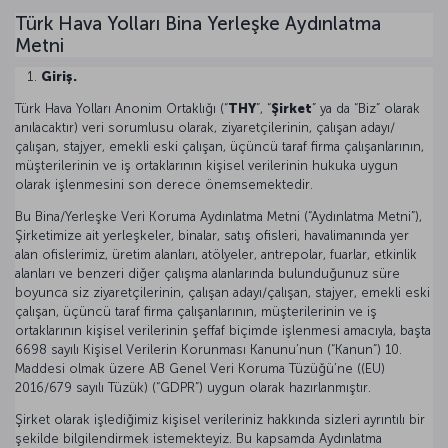
Türk Hava Yolları Bina Yerleşke Aydınlatma
Metni
Giriş.
Türk Hava Yolları Anonim Ortaklığı (“
THY
”, “
Şirket
” ya da “Biz” olarak
anılacaktır) veri sorumlusu olarak, ziyaretçilerinin, çalışan adayı/
çalışan, stajyer, emekli eski çalışan, üçüncü taraf firma çalışanlarının,
müşterilerinin ve iş ortaklarının kişisel verilerinin hukuka uygun
olarak işlenmesini son derece önemsemektedir.
Bu Bina/Yerleşke Veri Koruma Aydınlatma Metni (“Aydınlatma Metni”),
Şirketimize ait yerleşkeler, binalar, satış ofisleri, havalimanında yer
alan ofislerimiz, üretim alanları, atölyeler, antrepolar, fuarlar, etkinlik
alanları ve benzeri diğer çalışma alanlarında bulunduğunuz süre
boyunca siz ziyaretçilerinin, çalışan adayı/çalışan, stajyer, emekli eski
çalışan, üçüncü taraf firma çalışanlarının, müşterilerinin ve iş
ortaklarının kişisel verilerinin şeffaf biçimde işlenmesi amacıyla, başta
6698 sayılı Kişisel Verilerin Korunması Kanunu’nun (“Kanun”) 10.
Maddesi olmak üzere AB Genel Veri Koruma Tüzüğü’ne ((EU)
2016/679 sayılı Tüzük) (“GDPR”) uygun olarak hazırlanmıştır.
Şirket olarak işlediğimiz kişisel verileriniz hakkında sizleri ayrıntılı bir
şekilde bilgilendirmek istemekteyiz. Bu kapsamda Aydınlatma