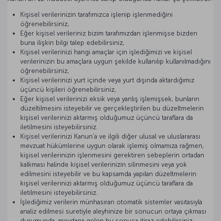
Kişisel verilerinizin tarafımızca işlenip işlenmediğini
öğrenebilirsiniz,
Eğer kişisel verileriniz bizim tarafımızdan işlenmişse bizden
buna ilişkin bilgi talep edebilirsiniz,
Kişisel verilerinizi hangi amaçlar için işlediğimizi ve kişisel
verilerinizin bu amaçlara uygun şekilde kullanılıp kullanılmadığını
öğrenebilirsiniz,
Kişisel verilerinizi yurt içinde veya yurt dışında aktardığımız
üçüncü kişileri öğrenebilirsiniz,
Eğer kişisel verilerinizi eksik veya yanlış işlemişsek, bunların
düzeltilmesini isteyebilir ve gerçekleştirilen bu düzeltmelerin
kişisel verilerinizi aktarmış olduğumuz üçüncü taraflara da
iletilmesini isteyebilirsiniz.
Kişisel verilerinizi Kanun’a ve ilgili diğer ulusal ve uluslararası
mevzuat hükümlerine uygun olarak işlemiş olmamıza rağmen,
kişisel verilerinizin işlenmesini gerektiren sebeplerin ortadan
kalkması halinde kişisel verilerinizin silinmesini veya yok
edilmesini isteyebilir ve bu kapsamda yapılan düzeltmelerin
kişisel verilerinizi aktarmış olduğumuz üçüncü taraflara da
iletilmesini isteyebilirsiniz.
İşlediğimiz verilerin münhasıran otomatik sistemler vasıtasıyla
analiz edilmesi suretiyle aleyhinize bir sonucun ortaya çıkması
durumunda, meydana gelen bu sonuca itiraz edebilirsiniz.