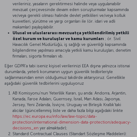
verileriniz, yasaların gerektirmesi halinde veya uygulanabilir
mevzuat çerçevesinde devam eden soruşturmalar kapsamında
ve/veya gerekli olması halinde devlet yetkilileri ve/veya kolluk
kuvvetleri, yürütme ve yargı organları ile (ör. idari ve adli
makamlar) paylaşılabilir.
Ulusal ve uluslararası mevzuatça yetkilendirilmiş yetkili
özel kurum ve kuruluşlar ve kamu kurumları
; ör. Sivil
Havacılık Genel Müdürlüğü, iş sağlığı ve güvenliği kapsamında
bilgilendirme yapılması amacıyla yetkili kamu kuruluşları, denetim
firmaları, sigorta firmaları vb.
Eğer GDPR’a tabi iseniz kişisel verilerinizi EEA dışına yalnızca istisnai
durumlarda, yeterli korumanın uygun güvenlik tedbirleriyle
sağlanmasından emin olduğumuz takdirde aktarıyoruz. Genellikle
aşağıdaki güvenlik tedbirlerini uyguluyoruz
AB Komisyonu'nun Yeterlilik Kararı, şu anda: Andorra, Arjantin,
Kanada, Faroe Adaları, Guernsey, İsrail, Man Adası, Japonya,
Jersey, Yeni Zelanda, İsviçre, Uruguay ve Birleşik Krallık'taki
alıcılar (güncellenmiş liste ve daha fazla bilgi aşağıdaki linkte
https://ec.europa.eu/info/law/law-topic/data-
protection/international-dimension-data-protection/adequacy-
decisions_en
yer almaktadır);
Standard Contractual Clauses (Standart Sözleşme Maddeleri):