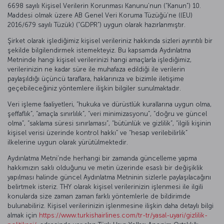
6698 sayılı Kişisel Verilerin Korunması Kanunu’nun (“Kanun”) 10.
Maddesi olmak üzere AB Genel Veri Koruma Tüzüğü’ne ((EU)
2016/679 sayılı Tüzük) (“GDPR”) uygun olarak hazırlanmıştır.
Şirket olarak işlediğimiz kişisel verileriniz hakkında sizleri ayrıntılı bir
şekilde bilgilendirmek istemekteyiz. Bu kapsamda Aydınlatma
Metninde hangi kişisel verilerinizi hangi amaçlarla işlediğimiz,
verilerinizin ne kadar süre ile muhafaza edildiği ile verilerin
paylaşıldığı üçüncü taraflara, haklarınıza ve bizimle iletişime
geçebileceğiniz yöntemlere ilişkin bilgiler sunulmaktadır.
Veri işleme faaliyetleri, “hukuka ve dürüstlük kurallarına uygun olma,
şeffaflık”, “amaçla sınırlılık”, “veri minimizasyonu”, “doğru ve güncel
olma”, “saklama süresi sınırlaması”, “bütünlük ve gizlilik”, “ilgili kişinin
kişisel verisi üzerinde kontrol hakkı” ve “hesap verilebilirlik”
ilkelerine uygun olarak yürütülmektedir.
Aydınlatma Metni’nde herhangi bir zamanda güncelleme yapma
hakkımızın saklı olduğunu ve metin üzerinde esaslı bir değişiklik
yapılması halinde güncel Aydınlatma Metninin sizlerle paylaşılacağını
belirtmek isteriz. THY olarak kişisel verilerinizin işlenmesi ile ilgili
konularda size zaman zaman farklı yöntemlerle de bildirimde
bulunabiliriz. Kişisel verilerinizin işlenmesine ilişkin daha detaylı bilgi
almak için
https://www.turkishairlines.com/tr-tr/yasal-uyari/gizlilik-