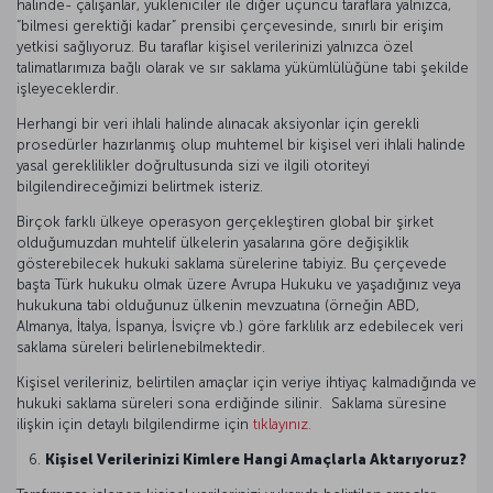
halinde- çalışanlar, yükleniciler ile diğer üçüncü taraflara yalnızca,
“bilmesi gerektiği kadar” prensibi çerçevesinde, sınırlı bir erişim
yetkisi sağlıyoruz. Bu taraflar kişisel verilerinizi yalnızca özel
talimatlarımıza bağlı olarak ve sır saklama yükümlülüğüne tabi şekilde
işleyeceklerdir.
Herhangi bir veri ihlali halinde alınacak aksiyonlar için gerekli
prosedürler hazırlanmış olup muhtemel bir kişisel veri ihlali halinde
yasal gereklilikler doğrultusunda sizi ve ilgili otoriteyi
bilgilendireceğimizi belirtmek isteriz.
Birçok farklı ülkeye operasyon gerçekleştiren global bir şirket
olduğumuzdan muhtelif ülkelerin yasalarına göre değişiklik
gösterebilecek hukuki saklama sürelerine tabiyiz. Bu çerçevede
başta Türk hukuku olmak üzere Avrupa Hukuku ve yaşadığınız veya
hukukuna tabi olduğunuz ülkenin mevzuatına (örneğin ABD,
Almanya, İtalya, İspanya, İsviçre vb.) göre farklılık arz edebilecek veri
saklama süreleri belirlenebilmektedir.
Kişisel verileriniz, belirtilen amaçlar için veriye ihtiyaç kalmadığında ve
hukuki saklama süreleri sona erdiğinde silinir. Saklama süresine
ilişkin için detaylı bilgilendirme için
tıklayınız.
Kişisel Verilerinizi Kimlere Hangi Amaçlarla Aktarıyoruz?