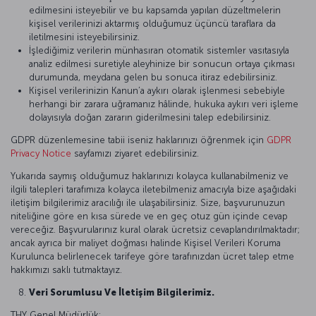
edilmesini isteyebilir ve bu kapsamda yapılan düzeltmelerin
kişisel verilerinizi aktarmış olduğumuz üçüncü taraflara da
iletilmesini isteyebilirsiniz.
İşlediğimiz verilerin münhasıran otomatik sistemler vasıtasıyla
analiz edilmesi suretiyle aleyhinize bir sonucun ortaya çıkması
durumunda, meydana gelen bu sonuca itiraz edebilirsiniz.
Kişisel verilerinizin Kanun’a aykırı olarak işlenmesi sebebiyle
herhangi bir zarara uğramanız hâlinde, hukuka aykırı veri işleme
dolayısıyla doğan zararın giderilmesini talep edebilirsiniz.
GDPR düzenlemesine tabii iseniz haklarınızı öğrenmek için
GDPR
Privacy Notice
sayfamızı ziyaret edebilirsiniz.
Yukarıda saymış olduğumuz haklarınızı kolayca kullanabilmeniz ve
ilgili talepleri tarafımıza kolayca iletebilmeniz amacıyla bize aşağıdaki
iletişim bilgilerimiz aracılığı ile ulaşabilirsiniz. Size, başvurunuzun
niteliğine göre en kısa sürede ve en geç otuz gün içinde cevap
vereceğiz. Başvurularınız kural olarak ücretsiz cevaplandırılmaktadır;
ancak ayrıca bir maliyet doğması halinde Kişisel Verileri Koruma
Kurulunca belirlenecek tarifeye göre tarafınızdan ücret talep etme
hakkımızı saklı tutmaktayız.
Veri Sorumlusu Ve İletişim Bilgilerimiz.
THY Genel Müdürlük: