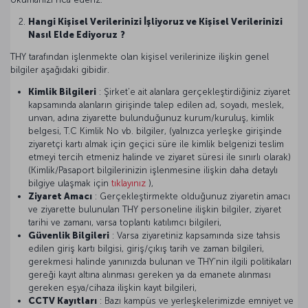
Hangi Kişisel Verilerinizi İşliyoruz ve Kişisel Verilerinizi
Nasıl Elde Ediyoruz
?
THY tarafından işlenmekte olan kişisel verilerinize ilişkin genel
bilgiler aşağıdaki gibidir.
Kimlik Bilgileri
: Şirket’e ait alanlara gerçekleştirdiğiniz ziyaret
kapsamında alanların girişinde talep edilen ad, soyadı, meslek,
unvan, adına ziyarette bulunduğunuz kurum/kuruluş, kimlik
belgesi, T.C Kimlik No vb. bilgiler, (yalnızca yerleşke girişinde
ziyaretçi kartı almak için geçici süre ile kimlik belgenizi teslim
etmeyi tercih etmeniz halinde ve ziyaret süresi ile sınırlı olarak)
(Kimlik/Pasaport bilgilerinizin işlenmesine ilişkin daha detaylı
bilgiye ulaşmak için
tıklayınız
),
Ziyaret Amacı
: Gerçekleştirmekte olduğunuz ziyaretin amacı
ve ziyarette bulunulan THY personeline ilişkin bilgiler, ziyaret
tarihi ve zamanı, varsa toplantı katılımcı bilgileri,
Güvenlik Bilgileri
: Varsa ziyaretiniz kapsamında size tahsis
edilen giriş kartı bilgisi, giriş/çıkış tarih ve zaman bilgileri,
gerekmesi halinde yanınızda bulunan ve THY’nin ilgili politikaları
gereği kayıt altına alınması gereken ya da emanete alınması
gereken eşya/cihaza ilişkin kayıt bilgileri,
CCTV Kayıtları
: Bazı kampüs ve yerleşkelerimizde emniyet ve