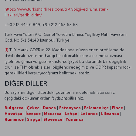
https://www.turkishairlines.com/tr-tr/bilgi-edin/musteri-
iliskileri/geribildirim/
+90 212 444 0 849; +90 212 463 63 63
Türk Hava Yolları A.O. Genel Yönetim Binası, Yeşilköy Mah. Havaalanı
Cad. No:3/1 34149 Istanbul, Türkiye
[1]
THY olarak GDPR’ın 22. Maddesinde düzenlenen profilleme de
dahil olmak üzere herhangi bir otomatik karar alma mekanizması
işletmediğimizi vurgulamak isteriz. Şayet bu durumda bir değişiklik
olur ise THY olarak sizleri bilgilendireceğimizi ve GDPR kapsamındaki
gereklilikleri karşılayacağımızı belirtmek isteriz.
DİĞER DİLLER
Bu sayfanın diğer dillerdeki çevirilerini incelemek isterseniz
aşağıdaki dokümanlardan faydalanabilirsiniz.
Bulgarca
|
Çekçe
|
Danca
|
Estonyaca
|
Felemenkçe
|
Fince
|
Hırvatça
|
İsveçce
|
Macarca
|
Lehçe
|
Letonca
|
Litvanca
|
Rumence
|
Sırpça
|
Slovence
|
Yunanca