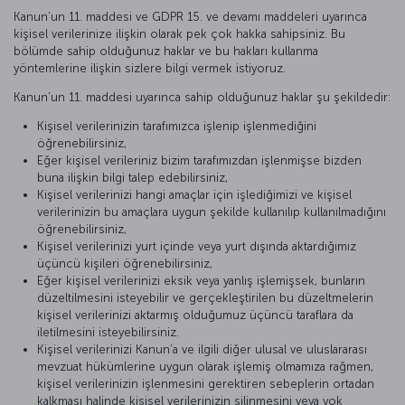
Kanun’un 11. maddesi ve GDPR 15. ve devamı maddeleri uyarınca
kişisel verilerinize ilişkin olarak pek çok hakka sahipsiniz. Bu
bölümde sahip olduğunuz haklar ve bu hakları kullanma
yöntemlerine ilişkin sizlere bilgi vermek istiyoruz.
Kanun’un 11. maddesi uyarınca sahip olduğunuz haklar şu şekildedir:
Kişisel verilerinizin tarafımızca işlenip işlenmediğini
öğrenebilirsiniz,
Eğer kişisel verileriniz bizim tarafımızdan işlenmişse bizden
buna ilişkin bilgi talep edebilirsiniz,
Kişisel verilerinizi hangi amaçlar için işlediğimizi ve kişisel
verilerinizin bu amaçlara uygun şekilde kullanılıp kullanılmadığını
öğrenebilirsiniz,
Kişisel verilerinizi yurt içinde veya yurt dışında aktardığımız
üçüncü kişileri öğrenebilirsiniz,
Eğer kişisel verilerinizi eksik veya yanlış işlemişsek, bunların
düzeltilmesini isteyebilir ve gerçekleştirilen bu düzeltmelerin
kişisel verilerinizi aktarmış olduğumuz üçüncü taraflara da
iletilmesini isteyebilirsiniz.
Kişisel verilerinizi Kanun’a ve ilgili diğer ulusal ve uluslararası
mevzuat hükümlerine uygun olarak işlemiş olmamıza rağmen,
kişisel verilerinizin işlenmesini gerektiren sebeplerin ortadan
kalkması halinde kişisel verilerinizin silinmesini veya yok