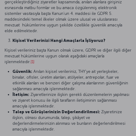
gerçekleştirdiğiniz ziyaretler kapsamında, anılan alanlara girişiniz
esnasında matbu formlar ve bu amaca özgülenmiş elektronik
sistemler vasıtasıyla başta Kanun’un 4. maddesi ile GDPR 5.
maddesindeki temel ilkeler olmak üzere ulusal ve uluslararası
mevzuat hükümlerine uygun şekilde özellikle güvenlik amacıyla
elde edilmektedir.
Kişisel Verilerinizi Hangi Amaçlarla İşliyoruz?
Kişisel verileriniz başta Kanun olmak üzere, GDPR ve diğer ilgili diğer
mevzuat hükümlerine uygun olarak aşağıdaki amaçlarla
işlenmektedir.
[1]
Güvenlik:
Anılan kişisel verileriniz, THY’ye ait yerleşkeler,
binalar, ofisler, üretim alanları, atölyeler, antrepolar, fuar ve
etkinlik alanları ve benzeri diğer çalışma alanlarının güvenliğinin
sağlanması amacıyla işlenmektedir.
İletişim:
Ziyaretlerinize ilişkin gerekli düzenlemelerin yapılması
ve ziyaret konusu ile ilgili tarafların iletişiminin sağlanması
amacıyla işlenmektedir.
Talep ve Görüşlerinizin Değerlendirilmesi:
Ziyaretinize
ilişkin, olması durumunda, talep, şikâyet ve
değerlendirmelerinizin alınması ve bunların değerlendirilmesi
amacıyla işlenmektedir.