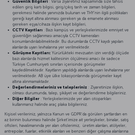
Güvenlik Bilgileri
: Varsa ziyaretiniz kapsamında size tahsis
edilen giriş kartı bilgisi, giriş/çıkış tarih ve zaman bilgileri,
gerekmesi halinde yanınızda bulunan ve THY’nin ilgili politikaları
gereği kayıt altına alınması gereken ya da emanete alınması
gereken eşya/cihaza ilişkin kayıt bilgileri,
CCTV Kayıtları
: Bazı kampüs ve yerleşkelerimizde emniyet ve
güvenliğin sağlanması amacıyla CCTV kameraları
konumlandırılabilmektedir. Bu durumlarda CCTV kaydı yapılan
alanlarda uyarı levhalarına yer verilmektedir.
Görüşme Kayıtları:
Yürürlükteki mevzuatın izin verdiği ölçüde
bazı alanlarda hizmet kalitesinin ölçülmesi amacı ile sadece
Türkiye Cumhuriyeti sınırları içerisinde görüşmeler
kaydedilmektedir. Kayıtların yapıldığı alanlarda uyarı levhalarına yer
verilmektedir. AB üye ülke lokasyonlarında görüşmeler kayıt
altına alınmamaktadır.
Değerlendirmeleriniz ve talepleriniz
: Ziyaretinize ilişkin,
olması durumunda, talep, şikâyet ve değerlendirme bilgileriniz.
Diğer Bilgiler
: Yerleşkelerimizde yer alan otoparkları
kullanmanız halinde araç plaka bilgileriniz.
Kişisel verileriniz, yalnızca Kanun ve GDPR’da görülen şartlardan en
az birinin bulunması halinde Şirket’imize ait yerleşkeler, binalar, satış
ofisleri, havalimanında yer alan ofislerimiz, üretim alanları, atölyeler,
antrepolar, fuarlar, etkinlik alanları ve benzeri diğer çalışma alanlarına