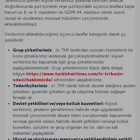
Tarafımızca işlenen kişisel verilerinizi yukarıda belirtilen amaçlar
doğrultusunda yurt içindeki veya yurtdışındaki üçüncü taraflara başta
Kanun’un 8. ve 9. maddeleri ile GDPR 44. maddesi olmak üzere
ulusal ve uluslararası mevzuat hükümleri çerçevesinde
aktarabilmekteyiz.
Verilerinizi aktarabileceğimiz üçüncü taraflar kategorik olarak şu
şekildedir:
Grup şirketlerimiz
, ör. THY tarafından sunulan hizmetlerin bir
kısmı iştiraklerimiz vasıtasıyla gerçekleştirilmektedir, kişisel
verileriniz bu kapsamda ilgili grup şirketlerimizle
paylaşılabilmektedir. Grup şirketlerimize ilişkin daha detaylı
bilgiye
https://www.turkishairlines.com/tr-tr/basin-
odasi/hakkimizda/
adresinden ulaşabilirsiniz.
Tedarikçilerimiz
; ör. THY olarak teknik destek aldığımız yazılım
şirketleri, güvenlik şirketleri ya da ulaştırma hizmeti sağlayan
firmalar vb.
Devlet yetkilileri ve/veya kolluk kuvvetleri:
Kişisel
verileriniz, yasaların gerektirmesi halinde veya uygulanabilir
mevzuat çerçevesinde devam eden soruşturmalar kapsamında
ve/veya gerekli olması halinde devlet yetkilileri ve/veya kolluk
kuvvetleri, yürütme ve yargı organları ile (ör. idari ve adli
makamlar) paylaşılabilir.
Ulusal ve uluslararası mevzuatça yetkilendirilmiş yetkili