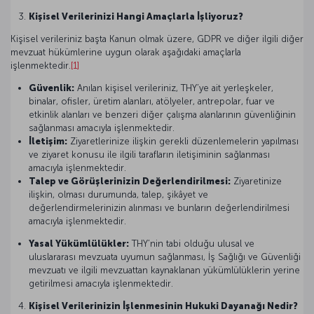
Kişisel Verilerinizi Hangi Amaçlarla İşliyoruz?
Kişisel verileriniz başta Kanun olmak üzere, GDPR ve diğer ilgili diğer
mevzuat hükümlerine uygun olarak aşağıdaki amaçlarla
işlenmektedir.
[1]
Güvenlik:
Anılan kişisel verileriniz, THY’ye ait yerleşkeler,
binalar, ofisler, üretim alanları, atölyeler, antrepolar, fuar ve
etkinlik alanları ve benzeri diğer çalışma alanlarının güvenliğinin
sağlanması amacıyla işlenmektedir.
İletişim:
Ziyaretlerinize ilişkin gerekli düzenlemelerin yapılması
ve ziyaret konusu ile ilgili tarafların iletişiminin sağlanması
amacıyla işlenmektedir.
Talep ve Görüşlerinizin Değerlendirilmesi:
Ziyaretinize
ilişkin, olması durumunda, talep, şikâyet ve
değerlendirmelerinizin alınması ve bunların değerlendirilmesi
amacıyla işlenmektedir.
Yasal Yükümlülükler:
THY’nin tabi olduğu ulusal ve
uluslararası mevzuata uyumun sağlanması, İş Sağlığı ve Güvenliği
mevzuatı ve ilgili mevzuattan kaynaklanan yükümlülüklerin yerine
getirilmesi amacıyla işlenmektedir.
Kişisel Verilerinizin İşlenmesinin Hukuki Dayanağı Nedir?