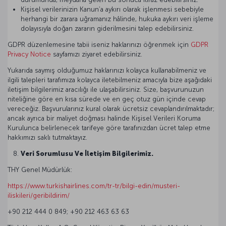
Kişisel verilerinizin Kanun’a aykırı olarak işlenmesi sebebiyle
herhangi bir zarara uğramanız hâlinde, hukuka aykırı veri işleme
dolayısıyla doğan zararın giderilmesini talep edebilirsiniz.
GDPR düzenlemesine tabii iseniz haklarınızı öğrenmek için
GDPR
Privacy Notice
sayfamızı ziyaret edebilirsiniz.
Yukarıda saymış olduğumuz haklarınızı kolayca kullanabilmeniz ve
ilgili talepleri tarafımıza kolayca iletebilmeniz amacıyla bize aşağıdaki
iletişim bilgilerimiz aracılığı ile ulaşabilirsiniz. Size, başvurunuzun
niteliğine göre en kısa sürede ve en geç otuz gün içinde cevap
vereceğiz. Başvurularınız kural olarak ücretsiz cevaplandırılmaktadır;
ancak ayrıca bir maliyet doğması halinde Kişisel Verileri Koruma
Kurulunca belirlenecek tarifeye göre tarafınızdan ücret talep etme
hakkımızı saklı tutmaktayız.
Veri Sorumlusu Ve İletişim Bilgilerimiz.
THY Genel Müdürlük:
https://www.turkishairlines.com/tr-tr/bilgi-edin/musteri-
iliskileri/geribildirim/
+90 212 444 0 849; +90 212 463 63 63