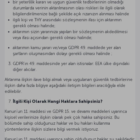
bir yeterlilik kararı ve uygun güvenlik tedbirlerinin olmadığı
durumlarda verinin aktarılmasının olası riskleri ile ilgili olarak
bilgilendirilmenize bağlı şekilde açık rızanızın alınması halinde
ilgili kişi ve THY arasındaki sözleşmenin ifası için aktarımın
gerekli olması halinde;
aktarımın sizin yararınıza yapılan bir sözleşmenin akdedilmesi
veya ifası açısından gerekli olması halinde;
aktarımın kamu yararı ve/veya GDPR 49. maddede yer alan
şartların oluşmasından dolayı gerekli olması halinde ;
GDPR’ın 49. maddesinde yer alan istisnalar: EEA ülke dışındaki
diğer alıcılar.
Aktarıma ilişkin ilave bilgi almak veya uygulanan güvenlik tedbirlerine
ilişkin daha fazla bilgiye aşağıdaki iletişim bilgileri aracılığıyla elde
edilebilir.
İlgili Kişi Olarak Hangi Haklara Sahipsiniz?
Kanun’un 11. maddesi ve GDPR 15. ve devamı maddeleri uyarınca
kişisel verilerinize ilişkin olarak pek çok hakka sahipsiniz. Bu
bölümde sahip olduğunuz haklar ve bu hakları kullanma
yöntemlerine ilişkin sizlere bilgi vermek istiyoruz.
Kanun’un 11. maddesi uyarınca sahip olduğunuz haklar şu şekildedir: