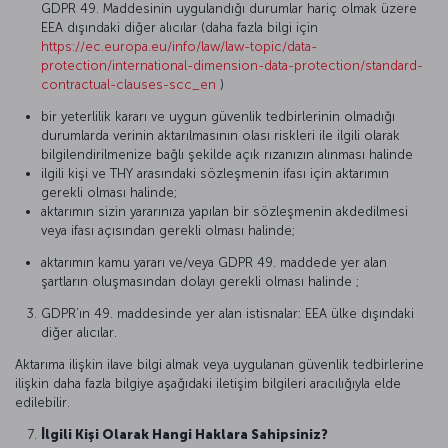
GDPR 49. Maddesinin uygulandığı durumlar hariç olmak üzere
EEA dışındaki diğer alıcılar (daha fazla bilgi için
https://ec.europa.eu/info/law/law-topic/data-
protection/international-dimension-data-protection/standard-
contractual-clauses-scc_en
)
bir yeterlilik kararı ve uygun güvenlik tedbirlerinin olmadığı
durumlarda verinin aktarılmasının olası riskleri ile ilgili olarak
bilgilendirilmenize bağlı şekilde açık rızanızın alınması halinde
ilgili kişi ve THY arasındaki sözleşmenin ifası için aktarımın
gerekli olması halinde;
aktarımın sizin yararınıza yapılan bir sözleşmenin akdedilmesi
veya ifası açısından gerekli olması halinde;
aktarımın kamu yararı ve/veya GDPR 49. maddede yer alan
şartların oluşmasından dolayı gerekli olması halinde ;
GDPR’ın 49. maddesinde yer alan istisnalar: EEA ülke dışındaki
diğer alıcılar.
Aktarıma ilişkin ilave bilgi almak veya uygulanan güvenlik tedbirlerine
ilişkin daha fazla bilgiye aşağıdaki iletişim bilgileri aracılığıyla elde
edilebilir.
İlgili Kişi Olarak Hangi Haklara Sahipsiniz?