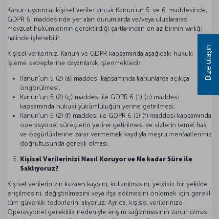
Kanun uyarınca, kişisel veriler ancak Kanun’un 5. ve 6. maddesinde,
GDPR 6. maddesinde yer alan durumlarda ve/veya uluslararası
mevzuat hükümlerinin gerektirdiği şartlarından en az birinin varlığı
halinde işlenebilir.
Bize ulaşın
Kişisel verileriniz, Kanun ve GDPR kapsamında aşağıdaki hukuki
işleme sebeplerine dayanılarak işlenmektedir.
Kanun’un 5 (2) (a) maddesi kapsamında kanunlarda açıkça
öngörülmesi,
Kanun’un 5 (2) (ç) maddesi ile GDPR 6 (1) (c) maddesi
kapsamında hukuki yükümlülüğün yerine getirilmesi,
Kanun’un 5 (2) (f) maddesi ile GDPR 6 (1) (f) maddesi kapsamında
operasyonel süreçlerin yerine getirilmesi ve sizlerin temel hak
ve özgürlüklerine zarar vermemek kaydıyla meşru menfaatlerimiz
doğrultusunda gerekli olması.
Kişisel Verilerinizi Nasıl Koruyor ve Ne kadar Süre ile
Saklıyoruz?
Kişisel verilerinizin kazaen kaybını, kullanılmasını, yetkisiz bir şekilde
erişilmesini, değiştirilmesini veya ifşa edilmesini önlemek için gerekli
tüm güvenlik tedbirlerini alıyoruz. Ayrıca, kişisel verilerinize-
Operasyonel gereklilik nedeniyle erişim sağlanmasının zaruri olması