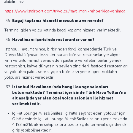
alabilirsiniz.
https://www.istairport.com/tr/yolcu/havalimani-rehberi/iga-yanimda
Bagaj kaplama hizmeti mevcut mu ve nerede?
Terminal giden yolcu katında bagaj kaplama hizmeti verilmektedir.
Havalimanı içerisinde restoranlar var mı?
İstanbul Havalimanı’nda, birbirinden farklı konseptlerde Türk ve
Dünya Mutfağından lezzetler sunan kafe ve restoranlar yer alıyor.
Fırın ve unlu mamul servis eden pastane ve kafeler, barlar, yemek
restoranları, kahve dünyasının sevilen zincirleri, fastfood restoranları
ve yolculara paket servisi yapan büfe tarzı yeme-içme noktaları
yolculara hizmet verecektir.
İstanbul Havalimanı'nda hangi lounge salonları
bulunmaktadır? Terminal içerisinde Türk Hava Yolları'na
ait aşağıda yer alan özel yolcu salonları ile hizmet
verilmektedir.
İç Hat Lounge Miles&Smiles: İç hatta seyahat eden yolcular için
G bölgesinde İç Hat Lounge Miles&Smiles salonu yer almaktadır.
4.192 m2’lik alana sahip salona özel araç ile terminal dışından da
giriş yapılabilmektedir.