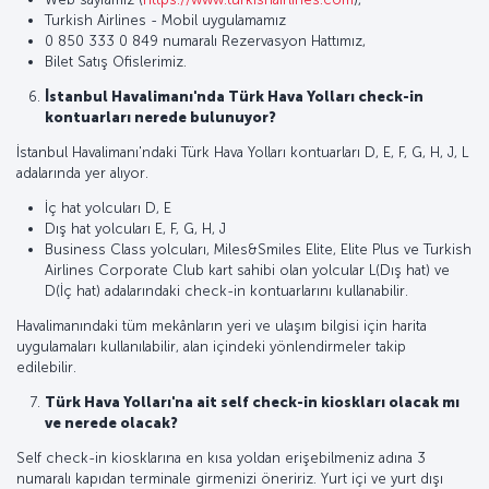
Turkish Airlines - Mobil uygulamamız
0 850 333 0 849 numaralı Rezervasyon Hattımız,
Bilet Satış Ofislerimiz.
İstanbul Havalimanı'nda Türk Hava Yolları check-in
kontuarları nerede bulunuyor?
İstanbul Havalimanı'ndaki Türk Hava Yolları kontuarları D, E, F, G, H, J, L
adalarında yer alıyor.
İç hat yolcuları D, E
Dış hat yolcuları E, F, G, H, J
Business Class yolcuları, Miles&Smiles Elite, Elite Plus ve Turkish
Airlines Corporate Club kart sahibi olan yolcular L(Dış hat) ve
D(İç hat) adalarındaki check-in kontuarlarını kullanabilir.
Havalimanındaki tüm mekânların yeri ve ulaşım bilgisi için harita
uygulamaları kullanılabilir, alan içindeki yönlendirmeler takip
edilebilir.
Türk Hava Yolları'na ait self check-in kioskları olacak mı
ve nerede olacak?
Self check-in kiosklarına en kısa yoldan erişebilmeniz adına 3
numaralı kapıdan terminale girmenizi öneririz. Yurt içi ve yurt dışı