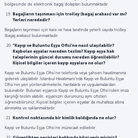
bölgesinde de elektronik bagaj dolapları bulunmaktadır.
Bagajların taşınması için trolley (bagaj arabası) var mı?
Yerleri nerededir?
Bagajların taşınması için kara ve hava tarafında yeterli sayıda trolley
(bagaj arabası) bulunmaktadır.
“Kayıp ve Buluntu Eşya Ofisi’ne nasıl ulaşılabilir?
Kaybolan eşyalar nereden teslim? Kayıp eşya hak
taleplerinin güncel durumu nereden öğrenilebilir?
Kişisel bilgiler içeren kayıp eşyalara ne olur?
Kayıp ve Buluntu Eşya Ofisi’ne telefonla veya şahsen havalimanına
giderek ulaşılabilir. İstanbul Havalimanı'nda Kayıp ve Buluntu Eşya
Ofisi’nin yeri yönlendirmelerle, haritalarla ve uygulamalardan
bulunabilir. Bulunan eşyanızı Kayıp ve Buluntu Eşya Ofisi’nden imza
karşılığı teslim alabilir, eşyanızın durumunu aynı ofisten
öğrenebilirsiniz. Kişisel bilgiler içeren eşyalar da muhafaza altına
alınmakta ve saklanmaktadır.
Kontrol noktasında bir kimlik kaldığında ne olur?
Kayıp ve Buluntu Eşya Ofisi’ne müracaat edilebilir.
Güvenlikten geçişleri hakkında bilgi verir misiniz?