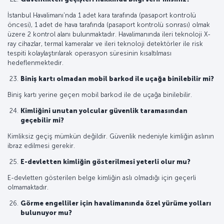
İstanbul Havalimanı'nda 1 adet kara tarafında (pasaport kontrolü
öncesi), 1 adet de hava tarafında (pasaport kontrolü sonrası) olmak
üzere 2 kontrol alanı bulunmaktadır. Havalimanında ileri teknoloji X-
ray cihazlar, termal kameralar ve ileri teknoloji detektörler ile risk
tespiti kolaylaştırılarak operasyon süresinin kısaltılması
hedeflenmektedir.
Biniş kartı olmadan mobil barkod ile uçağa binilebilir mi?
Biniş kartı yerine geçen mobil barkod ile de uçağa binilebilir.
Kimliğini unutan yolcular güvenlik taramasından
geçebilir mi?
Kimliksiz geçiş mümkün değildir. Güvenlik nedeniyle kimliğin aslının
ibraz edilmesi gerekir.
E-devletten kimliğin gösterilmesi yeterli olur mu?
E-devletten gösterilen belge kimliğin aslı olmadığı için geçerli
olmamaktadır.
Görme engelliler için havalimanında özel yürüme yolları
bulunuyor mu?