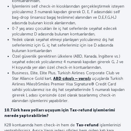
kontuarlarından,
İşlemlerini self check-in kiosklarından gerçekleştirmek isteyen
yolcularımız 3 numaralı kapıdan girerek D, E, F adasındaki self
bag-drop (insansız bagaj teslimine) alanından ve D,E,F,G,H,J
adasında bulunan kiosk alanlarından,
0-7 yaş arası çocukları ile iç hat seferlerde seyahat edecek
yolcularımız D adasında bulunan kontuarlardan,
Yedek olarak seyahat etmeyi planlayan yolcularımız dış hat
seferlerimiz için G, iç hat seferlerimiz için ise D adasında
bulunan kontuarlardan
Özel güvenlik gerektiren ülkelere (ABD, Kanada, İngiltere vs.)
seyahat edecek yolcularımız 4 numaralı kapıdan girerek G, J ve
H koyunda yer alan özel check-in kontuarlarından,
Business, Elite, Elite Plus, Turkish Airlines Corporate Club ve
Star Alliance Gold kart,
ABD çıkışlı – varışlı
uçuşlarda Turkish
Airlines Miles&Smiles Premier Visa Signature® Credit Card
sahibi yolcularımız ise dış hat seyahatlerinde 5 numaralı kapıdan
girerek L adası içerisinde özel olarak tasarlanmış check-in
alanından işlemlerini yapabilirler.
10.Türk hava yolları uçuşum için Tax-refund işlemlerimi
nerede yaptırabilirim?
K28 kontuarında hem check-in hem de
Tax-refund
işlemlerinizi
yaptırabilirsiniz. Ayrıca Vergi iadesi ofisleri hem giden katı kara