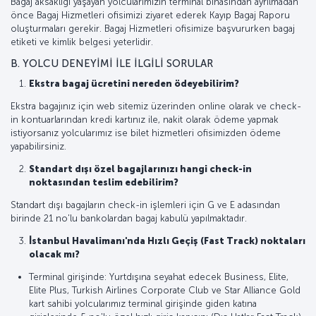
Bagaj aksaklığı yaşayan yolcularımızın terminal binasından ayrılmadan
önce Bagaj Hizmetleri ofisimizi ziyaret ederek Kayıp Bagaj Raporu
oluşturmaları gerekir. Bagaj Hizmetleri ofisimize başvururken bagaj
etiketi ve kimlik belgesi yeterlidir.
B. YOLCU DENEYİMİ İLE İLGİLİ SORULAR
Ekstra bagaj ücretini nereden ödeyebilirim?
Ekstra bagajınız için web sitemiz üzerinden online olarak ve check-
in kontuarlarından kredi kartınız ile, nakit olarak ödeme yapmak
istiyorsanız yolcularımız ise bilet hizmetleri ofisimizden ödeme
yapabilirsiniz.
Standart dışı özel bagajlarınızı hangi check-in
noktasından teslim edebilirim?
Standart dışı bagajların check-in işlemleri için G ve E adasından
birinde 21 no'lu bankolardan bagaj kabulü yapılmaktadır.
İstanbul Havalimanı'nda Hızlı Geçiş (Fast Track) noktaları
olacak mı?
Terminal girişinde: Yurtdışına seyahat edecek Business, Elite,
Elite Plus, Turkish Airlines Corporate Club ve Star Alliance Gold
kart sahibi yolcularımız terminal girişinde giden katına