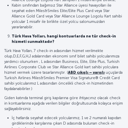
Kabin sınıfından bağımsız Star Alliance üyesi havayolları ile
seyahat eden Miles&Smiles Elite/Elite Plus Card veya Star
Alliance Gold Card veya Star Alliance Lounge Logolu Kart sahibi
yolcular 1 misafir ile birlikte özel yolcu salonumuzdan
yararlanabilir.
Türk Hava Yolları, hangi kontuarlarda ne tür check-in
hizmeti sunmaktadır?
Türk Hava Yolları, 7 check-in adasından hizmet verilmekte
olup,D,E,F,G,H,J adalarından ekonomi sınıf bilet sahibi yolcularımıza
yardımcı olunurken , L adasından Business, Elite, Elite Plus, Turkish
Airlines Corporate Club ve Star Alliance Gold kart sahibi yolculara
hizmet vermek üzere tasarlanmıştır. (
ABD çıkışlı – varışlı
uçuşlarda
Turkish Airlines Miles&Smiles Premier Visa Signature® Credit Card
sahibi yolcularımız L adasından öncelikli check-in hizmetinden
faydalanabilirler.)
Giden katında terminal giriş kapılarına göre ihtiyacınız olacak check
in kontuarlarına aşağıda verilen bilgiler doğrultusunda kolayca erişim
sağlayabilirsiniz.
İç hatlarda seyahat edecek yolcularımız, 1 ve 2 numaralı kapıdan
girdiklerinde karşılarına çıkan D adasında bulunan check-in