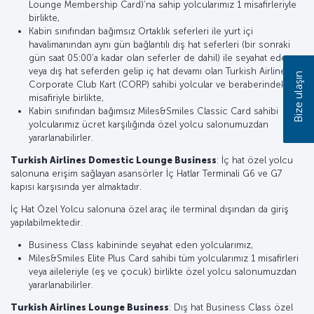
Lounge Membership Card)’na sahip yolcularımız 1 misafirleriyle
birlikte,
Kabin sınıfından bağımsız Ortaklık seferleri ile yurt içi
havalimanından aynı gün bağlantılı dış hat seferleri (bir sonraki
gün saat 05:00’a kadar olan seferler de dahil) ile seyahat eden
veya dış hat seferden gelip iç hat devamı olan Turkish Airlines
Bize ulaşın
Corporate Club Kart (CORP) sahibi yolcular ve beraberindeki bir
misafiriyle birlikte,
Kabin sınıfından bağımsız Miles&Smiles Classic Card sahibi
yolcularımız ücret karşılığında özel yolcu salonumuzdan
yararlanabilirler.
Turkish Airlines Domestic Lounge Business
: İç hat özel yolcu
salonuna erişim sağlayan asansörler İç Hatlar Terminali G6 ve G7
kapısı karşısında yer almaktadır.
İç Hat Özel Yolcu salonuna özel araç ile terminal dışından da giriş
yapılabilmektedir.
Business Class kabininde seyahat eden yolcularımız,
Miles&Smiles Elite Plus Card sahibi tüm yolcularımız 1 misafirleri
veya aileleriyle (eş ve çocuk) birlikte özel yolcu salonumuzdan
yararlanabilirler.
Turkish Airlines Lounge Business
: Dış hat Business Class özel