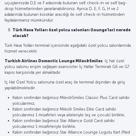
uçuşlarınızda D,E ve F adasında bulunan self check-in ve self bag-
drop hizmetlerinden yararlanabilirsiniz. Ayrıca D, E, F, G, H ve J
adalarında bulunan kiosklar aracılığı ile self check-in hizmetinden
faydalanmanız mümkündür.
Türk Hava Yolları özel yolcu salonları (lounge'lar) nerede
olacak?
Türk Hava Yolları terminal içerisinde aşağıdaki özel yolcu salonlarında
hizmet verecektir.
Turkish Airlines Domestic Lounge Miles&Smiles
: İç hat özel
yolcu salonu erişim sağlayan asansörler İç Hatlar Terminali G6 ve G7
kapısı karşısında yer almaktadır.
İç Hat Özel Yolcu salonuna özel araç ile terminal dışından da giriş
yapılabilmektedir.
Kabin sınıfından bağımsız Miles&Smiles Classic Plus Card sahibi
yolcularımız,
Kabin sınıfından bağımsız Miles& Smiles Elite Card sahibi
yolcularımız 1 misafirleri veya aileleriyle (eş ve çocuk) birlikte,
Kabin sınıfından bağımsız Star Alliance Gold Card sahibi
yolcularımız 1 misafirleriyle birlikte,
Kabin sınıfından bağımsız Star Alliance Lounge Logolu Kart (Paid