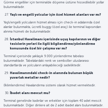
Görme engelliler için terminalde döşeme üstüne hissedilebilir yollar
bulunmaktadır.
Yaşlı ve engelli yolcular için özel hizmet alanları var mı?
Yaşlı/engelli yolcuların hizmet alması için check-in adalarında özel
alanlar bulunmakta, ücretli buggy (özel araç) ile terminal kapısından
alınma hizmeti de bulunmaktadır.
İstanbul Havalimanı içerisinde uçuş kapılarının ve diğer
tesislerin yerleri ile ilgili bilgilendirme/yönlendirme
konusunda özel bir çalışma var mı?
Terminal içerisinde yaklaşık 9.000 yönlendirme tabelası
bulunmaktadır. Tabelalardaki renk ve semboller uluslararası
standartlarda ve yolcuların anlayabileceği sadeliktedir.
Havalimanındaki check-in alanında bulunan büyük
yuvarlak metaller nedir?
(İklimlendirme) Havalandırma sistemi olarak hizmet vermektedir.
İbadet alanı mevcut mu?
Terminal genelinde kadınlar ve erkekler için toplam 40 adet mescit
bulunmaktadır. Diğer dinlere ait de 2 adet ibadet alanı bulunmaktadır.