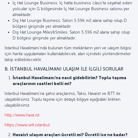
İç Hat Lounge Business: İç hatta business class’ta seyahat eden
yolcular için G bölgesinde İç Hat Lounge Business salonu yer
almaktadır.
Dış Hat Lounge Business: Salon 5.596 m2 alana sahip olup D
bölgesi girişinde yer almaktadır.
Dış Hat Lounge Miles&Smiles: Salon 5.596 m2 alana sahip olup
D bölgesi girişinde yer almaktadır.
İstanbul Havalimanı'nda bulunan tüm mekânların yeri ve ulaşım bilgisi
için harita uygulamaları kullanılabilecek, alan içindeki yönlendirmeler
takip edilebilecektir.
B. İSTANBUL HAVALİMANI ULAŞIM İLE İLGİLİ SORULAR
İstanbul Havalimanı'na nasıl gidebilirim? Toplu taşıma
araçlarının saatleri belli mi?
İstanbul Havalimanı'na şahsi araçlarınız, Taksi, Havaist ve İETT ile
ulaşabilirsiniz. Toplu taşıma için detaylı bilgiye aşağıdaki linkten
ulaşabilirsiniz.
http://www.hava.ist
https://www.iett.istanbul
Havaist ulaşım araçları ücretli mi? Ücretli ise ne kadar?