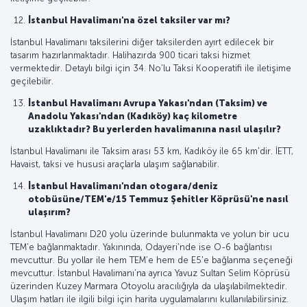
İstanbul Havalimanı'na özel taksiler var mı?
İstanbul Havalimanı taksilerini diğer taksilerden ayırt edilecek bir
tasarım hazırlanmaktadır. Halihazırda 900 ticari taksi hizmet
vermektedir. Detaylı bilgi için 34. No'lu Taksi Kooperatifi ile iletişime
geçilebilir.
İstanbul Havalimanı Avrupa Yakası'ndan (Taksim) ve
Anadolu Yakası'ndan (Kadıköy) kaç kilometre
uzaklıktadır? Bu yerlerden havalimanına nasıl ulaşılır?
İstanbul Havalimanı ile Taksim arası 53 km, Kadıköy ile 65 km'dir. İETT,
Havaist, taksi ve hususi araçlarla ulaşım sağlanabilir.
İstanbul Havalimanı'ndan otogara/deniz
otobüsüne/TEM'e/15 Temmuz Şehitler Köprüsü'ne nasıl
ulaşırım?
İstanbul Havalimanı D20 yolu üzerinde bulunmakta ve yolun bir ucu
TEM'e bağlanmaktadır. Yakınında, Odayeri'nde ise O-6 bağlantısı
mevcuttur. Bu yollar ile hem TEM’e hem de E5'e bağlanma seçeneği
mevcuttur. İstanbul Havalimanı’na ayrıca Yavuz Sultan Selim Köprüsü
üzerinden Kuzey Marmara Otoyolu aracılığıyla da ulaşılabilmektedir.
Ulaşım hatları ile ilgili bilgi için harita uygulamalarını kullanılabilirsiniz.