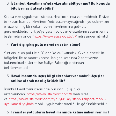
İstanbul Havalimanı'nda vize alınabiliyor mu? Bu konuda
bilgiye nasıl ulaşılabilir?
Kapıda vize uygulaması İstanbul Havalimanı'nda verilmektedir. E-vize
bankoları İstanbul Havalimanı'nda bulunmayacağından yolcularımızın
e-vize'lerini çıktı aldıktan sonra havalimanına gelmeleri
gerekmektedir. Türkiye’ye gelen yolcular e-vizelerini seyahatlerine
başlamadan önce "
https://www.evisa.gov.tr/tr/
" adresinden almalıdır.
Yurt dışı çıkış pulu nereden satın alınır?
Yurt dışı çıkış pulu için "Giden Yolcu" katındaki G ve K check-in
bölgeleri ile pasaport kontrol bölgesi arasında 2 adet vezne
bulunmaktadır. Ücreti ise Maliye Bakanlığı tarafından
belirlenmektedir.
Havalimanında uçuş bilgi ekranları var mıdır? Uçuşlar
online olarak nasıl görülebilir?
İstanbul Havalimanı içerisinde bulunan uçuş bilgi
ekranlarından,
https://www.istairport.com/tr
web sitesi
ve
https://www.istairport.com/tr/duyurular/istanbulairport-mobil-
uygulamasi-yayinda
mobil uygulamalar aracılığı ile görüntülenebilir.
Transfer yolcuların havalimanında kalma imkânı var mı ?