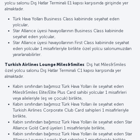
yolcu salonu Dış Hatlar Terminali E1 kapısı karşısında girişinde yer
almaktadır.
Türk Hava Yolları Business Class kabininde seyahat eden
yolcular,
Star Alliance üyesi havayollarının Business Class kabininde
seyahat eden yolcular,
Star Alliance üyesi havayollarının First Class kabininde seyahat
eden yolcular 1 misafirleriyle birlikte özel yolcu salonumuzdan
yararlanabilirler.
Turkish Airlines Lounge Miles&Smiles
: Dış hat Miles&Smiles
özel yolcu salonu Dış Hatlar Terminali C1 kapısı karşısında yer
almaktadır.
Kabin sınıfından bağımsız Türk Hava Yolları ile seyahat eden
Miles&Smiles Elite/Elite Plus Card sahibi yolcular 1 misafirleri
veya aileleriyle (eş ve çocuk) birlikte,
Kabin sınıfından bağımsız Türk Hava Yolları ile seyahat eden
Turkish Airlines Corporate Club Card sahipleri 1 misafirleriyle
birlikte,
Kabin sınıfından bağımsız Türk Hava Yolları ile seyahat eden Star
Alliance Gold Card üyeleri 1 misafirleriyle birlikte,
Kabin sınıfından bağımsız Türk Hava Yolları ile seyahat eden Star
Alliance Lounge Logolu Kart sahipleri 1 misafirleriyle birlikte,