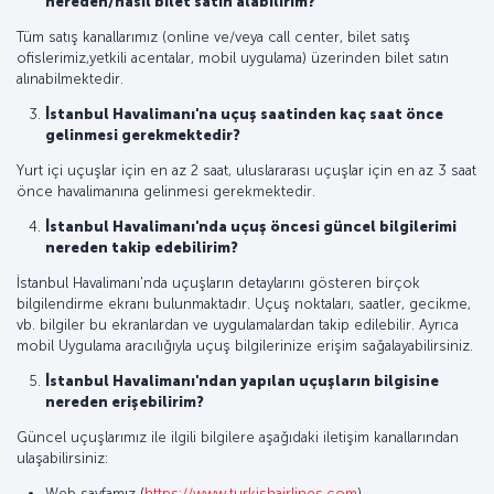
nereden/nasıl bilet satın alabilirim?
Tüm satış kanallarımız (online ve/veya call center, bilet satış
ofislerimiz,yetkili acentalar, mobil uygulama) üzerinden bilet satın
alınabilmektedir.
İstanbul Havalimanı'na uçuş saatinden kaç saat önce
gelinmesi gerekmektedir?
Yurt içi uçuşlar için en az 2 saat, uluslararası uçuşlar için en az 3 saat
önce havalimanına gelinmesi gerekmektedir.
İstanbul Havalimanı'nda uçuş öncesi güncel bilgilerimi
nereden takip edebilirim?
İstanbul Havalimanı'nda uçuşların detaylarını gösteren birçok
bilgilendirme ekranı bulunmaktadır. Uçuş noktaları, saatler, gecikme,
vb. bilgiler bu ekranlardan ve uygulamalardan takip edilebilir. Ayrıca
mobil Uygulama aracılığıyla uçuş bilgilerinize erişim sağalayabilirsiniz.
İstanbul Havalimanı'ndan yapılan uçuşların bilgisine
nereden erişebilirim?
Güncel uçuşlarımız ile ilgili bilgilere aşağıdaki iletişim kanallarından
ulaşabilirsiniz:
Web sayfamız (
https://www.turkishairlines.com
),