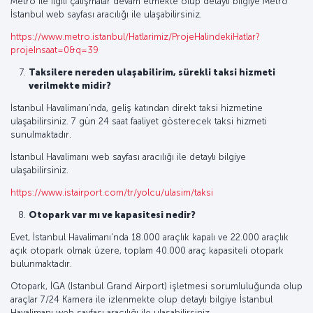
Metro ile ilgili çalışmalar devam etmekte olup detaylı bilgiye Metro
İstanbul web sayfası aracılığı ile ulaşabilirsiniz.
https://www.metro.istanbul/Hatlarimiz/ProjeHalindekiHatlar?
projeInsaat=0&q=39
Taksilere nereden ulaşabilirim, sürekli taksi hizmeti
verilmekte midir?
İstanbul Havalimanı’nda, geliş katından direkt taksi hizmetine
ulaşabilirsiniz. 7 gün 24 saat faaliyet gösterecek taksi hizmeti
sunulmaktadır.
İstanbul Havalimanı web sayfası aracılığı ile detaylı bilgiye
ulaşabilirsiniz.
https://www.istairport.com/tr/yolcu/ulasim/taksi
Otopark var mı ve kapasitesi nedir?
Evet, İstanbul Havalimanı'nda 18.000 araçlık kapalı ve 22.000 araçlık
açık otopark olmak üzere, toplam 40.000 araç kapasiteli otopark
bulunmaktadır.
Otopark, İGA (Istanbul Grand Airport) işletmesi sorumluluğunda olup
araçlar 7/24 Kamera ile izlenmekte olup detaylı bilgiye İstanbul
Havalimanı web sayfası aracılığı ile ulaşabilirsiniz.