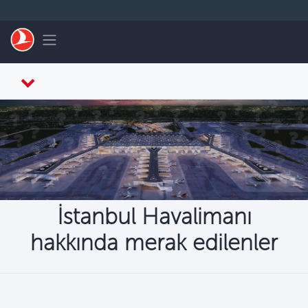
Skip to main content
Toggle navigation
İstanbul Havalimanı
hakkında merak edilenler