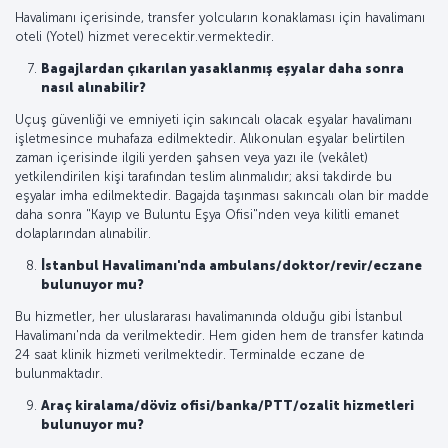
Havalimanı içerisinde, transfer yolcuların konaklaması için havalimanı
oteli (Yotel) hizmet verecektir.vermektedir.
Bagajlardan çıkarılan yasaklanmış eşyalar daha sonra
nasıl alınabilir?
Uçuş güvenliği ve emniyeti için sakıncalı olacak eşyalar havalimanı
işletmesince muhafaza edilmektedir. Alıkonulan eşyalar belirtilen
zaman içerisinde ilgili yerden şahsen veya yazı ile (vekâlet)
yetkilendirilen kişi tarafından teslim alınmalıdır; aksi takdirde bu
eşyalar imha edilmektedir. Bagajda taşınması sakıncalı olan bir madde
daha sonra "Kayıp ve Buluntu Eşya Ofisi"nden veya kilitli emanet
dolaplarından alınabilir.
İstanbul Havalimanı'nda ambulans/doktor/revir/eczane
bulunuyor mu?
Bu hizmetler, her uluslararası havalimanında olduğu gibi İstanbul
Havalimanı'nda da verilmektedir. Hem giden hem de transfer katında
24 saat klinik hizmeti verilmektedir. Terminalde eczane de
bulunmaktadır.
Araç kiralama/döviz ofisi/banka/PTT/ozalit hizmetleri
bulunuyor mu?