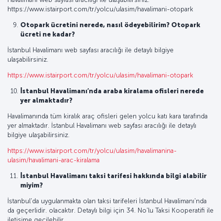
https://www.istairport.com/tr/yolcu/ulasim/havalimani-otopark
Otopark ücretini nerede, nasıl ödeyebilirim? Otopark
ücreti ne kadar?
İstanbul Havalimanı web sayfası aracılığı ile detaylı bilgiye
ulaşabilirsiniz.
https://www.istairport.com/tr/yolcu/ulasim/havalimani-otopark
İstanbul Havalimanı’nda araba kiralama ofisleri nerede
yer almaktadır?
Havalimanında tüm kiralık araç ofisleri gelen yolcu katı kara tarafında
yer almaktadır. İstanbul Havalimanı web sayfası aracılığı ile detaylı
bilgiye ulaşabilirsiniz.
https://www.istairport.com/tr/yolcu/ulasim/havalimanina-
ulasim/havalimani-arac-kiralama
İstanbul Havalimanı taksi tarifesi hakkında bilgi alabilir
miyim?
İstanbul'da uygulanmakta olan taksi tarifeleri İstanbul Havalimanı'nda
da geçerlidir. olacaktır. Detaylı bilgi için 34. No'lu Taksi Kooperatifi ile
iletişime geçilebilir.