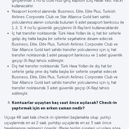
girişlerinde 5 no'lu özel hızlı giriş kapısını (Dış Hatlar Fast Track)
kullanacaktır.
Pasaport kontrol alanında: Business, Elite, Elite Plus, Turkish
Airlines Corporate Club ve Star Alliance Gold kart sahibi
yolcularımız alanın solunda bulunan 6 adet pasaport bankosu ile
1, 2, 3, 4 no'lu güvenlik geçişlerini (X-Ray’leri) kullanacaklardır.
İç hat transfer noktasında: Türk Hava Yolları ile iç hat bir seferle
gelip dış hatta başka bir seferle seyahatine devam edecek
Business, Elite, Elite Plus, Turkish Airlines Corporate Club ve
Star Alliance Gold kart sahibi transfer yolcularımız için iç hat
transfer noktasında 1 adet pasaport bankosu ve 1 adet güvenlik
geçişi (X-Ray) tahsis edilmiştir.
Dış hat transfer noktasında: Türk Hava Yolları ile dış hat bir
seferle gelip yine dış hatta başka bir seferle seyahat edecek
Business, Elite, Elite Plus, Turkish Airlines Corporate Club ve
Star Alliance Gold kart sahibi transfer yolcularımız için iç hat
transfer noktasında 3 adet güvenlik geçişi (X-Ray) tahsis
edilmiştir.
Kontuarlar uçuştan kaç saat önce açılacak? Check-in
yaptırmak için en erken zaman nedir?
Uçuşa 48 saat kala check-in işlemleri başlamakta olup, yurtiçi
uçuşlarında en az 2 saat, yurtdışı uçuşlarda en az 3 saat önce
havalimanına gelmeniz önerilir. (Bagaj teslim süreleri uçuşlara göre