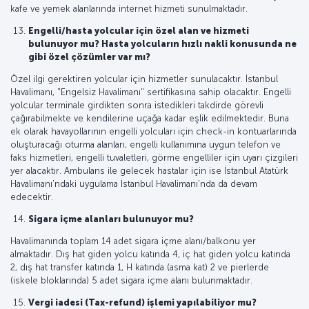
kafe ve yemek alanlarında internet hizmeti sunulmaktadır.
Engelli/hasta yolcular için özel alan ve hizmeti
bulunuyor mu? Hasta yolcuların hızlı nakli konusunda ne
gibi özel çözümler var mı?
Özel ilgi gerektiren yolcular için hizmetler sunulacaktır. İstanbul
Havalimanı, "Engelsiz Havalimanı" sertifikasına sahip olacaktır. Engelli
yolcular terminale girdikten sonra istedikleri takdirde görevli
çağırabilmekte ve kendilerine uçağa kadar eşlik edilmektedir. Buna
ek olarak havayollarının engelli yolcuları için check-in kontuarlarında
oluşturacağı oturma alanları, engelli kullanımına uygun telefon ve
faks hizmetleri, engelli tuvaletleri, görme engelliler için uyarı çizgileri
yer alacaktır. Ambulans ile gelecek hastalar için ise İstanbul Atatürk
Havalimanı'ndaki uygulama İstanbul Havalimanı'nda da devam
edecektir.
Sigara içme alanları bulunuyor mu?
Havalimanında toplam 14 adet sigara içme alanı/balkonu yer
almaktadır. Dış hat giden yolcu katında 4, iç hat giden yolcu katında
2, dış hat transfer katında 1, H katında (asma kat) 2 ve pierlerde
(iskele bloklarında) 5 adet sigara içme alanı bulunmaktadır.
Vergi iadesi (Tax-refund) işlemi yapılabiliyor mu?