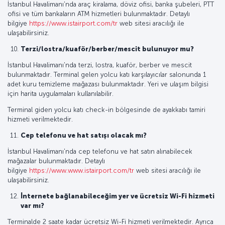
İstanbul Havalimanı'nda araç kiralama, döviz ofisi, banka şubeleri, PTT
ofisi ve tüm bankaların ATM hizmetleri bulunmaktadır. Detaylı
bilgiye
https://www.istairport.com/tr
web sitesi aracılığı ile
ulaşabilirsiniz.
Terzi/lostra/kuaför/berber/mescit bulunuyor mu?
İstanbul Havalimanı'nda terzi, lostra, kuaför, berber ve mescit
bulunmaktadır. Terminal gelen yolcu katı karşılayıcılar salonunda 1
adet kuru temizleme mağazası bulunmaktadır. Yeri ve ulaşım bilgisi
için harita uygulamaları kullanılabilir.
Terminal giden yolcu katı check-in bölgesinde de ayakkabı tamiri
hizmeti verilmektedir.
Cep telefonu ve hat satışı olacak mı?
İstanbul Havalimanı'nda cep telefonu ve hat satın alınabilecek
mağazalar bulunmaktadır. Detaylı
bilgiye
https://www.www.istairport.com/tr
web sitesi aracılığı ile
ulaşabilirsiniz.
İnternete bağlanabileceğim yer ve ücretsiz Wi-Fi hizmeti
var mı?
Terminalde 2 saate kadar ücretsiz Wi-Fi hizmeti verilmektedir. Ayrıca