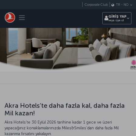
Skip to main content
Corporate Club
TR
-
NO
Toggle navigation
GİRİŞ YAP
veya üye ol
Akra Hotels’te daha fazla kal, daha fazla
Mil kazan!
Akra Hotels’te 30 Eylül 2026 tarihine kadar 1 gece ve üzeri
yapacağınız konaklamalarınızda Miles&Smiles’dan daha fazla Mil
kazanma fırsatını yakalayın.