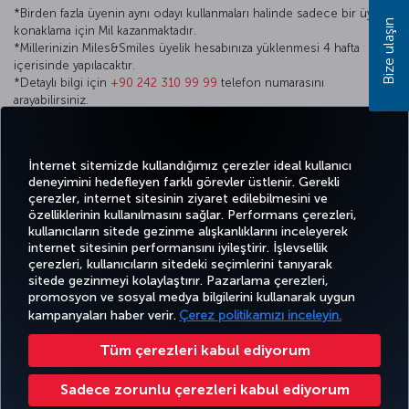
*Birden fazla üyenin aynı odayı kullanmaları halinde sadece bir üye
Bize ulaşın
konaklama için Mil kazanmaktadır.
*Millerinizin Miles&Smiles üyelik hesabınıza yüklenmesi 4 hafta
içerisinde yapılacaktır.
*Detaylı bilgi için
+90 242 310 99 99
telefon numarasını
arayabilirsiniz.
*Görüş ve önerilerinizi
info@akrahotels.com
e-mail adresinden
iletebilirsiniz.
İnternet sitemizde kullandığımız çerezler ideal kullanıcı
deneyimini hedefleyen farklı görevler üstlenir. Gerekli
çerezler, internet sitesinin ziyaret edilebilmesini ve
özelliklerinin kullanılmasını sağlar. Performans çerezleri,
kullanıcıların sitede gezinme alışkanlıklarını inceleyerek
Twitter
Facebook
Instagram
Youtube
LinkedIn
Tiktok
Blog
Pinterest
What
internet sitesinin performansını iyileştirir. İşlevsellik
çerezleri, kullanıcıların sitedeki seçimlerini tanıyarak
sitede gezinmeyi kolaylaştırır. Pazarlama çerezleri,
BİLET
FIRSATLAR
CORPORA
promosyon ve sosyal medya bilgilerini kullanarak uygun
AL VE
DENEYİM
VE UÇUŞ
YARDIM
MILES&SMILES
CLUB
YÖNET
NOKTALARI
kampanyaları haber verir.
Çerez politikamızı inceleyin.
Tüm çerezleri kabul ediyorum
Bilgi Toplumu Hizmetleri
Erişilebilirlik
Gizlilik ve Çerez Politikası
Yasal Uyarı
Yolcu Hakları
Sadece zorunlu çerezleri kabul ediyorum
Çerez Ayarlarını Değiştir