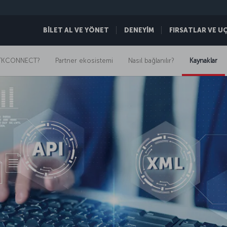
BİLET AL VE YÖNET
DENEYİM
FIRSATLAR VE U
TKCONNECT?
Partner ekosistemi
Nasıl bağlanılır?
Kaynaklar