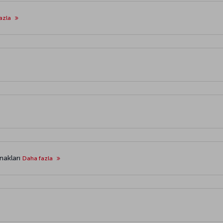
azla
akları
Daha fazla