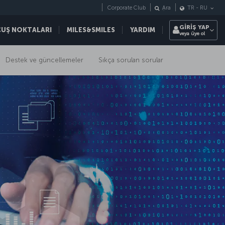
Corporate Club
Ara
TR
-
RU
GİRİŞ YAP
ÇUŞ NOKTALARI
MILES&SMILES
YARDIM
veya üye ol
Destek ve güncellemeler
Sıkça sorulan sorular