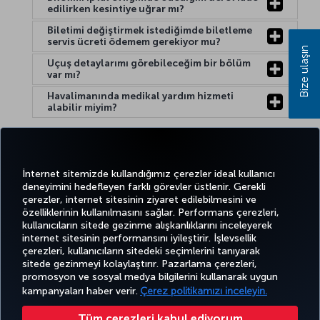
edilirken kesintiye uğrar mı?
Biletimi değiştirmek istediğimde biletleme
servis ücreti ödemem gerekiyor mu?
Bize ulaşın
Uçuş detaylarımı görebileceğim bir bölüm
var mı?
Havalimanında medikal yardım hizmeti
alabilir miyim?
Yardım:
İnternet sitemizde kullandığımız çerezler ideal kullanıcı
deneyimini hedefleyen farklı görevler üstlenir. Gerekli
çerezler, internet sitesinin ziyaret edilebilmesini ve
özelliklerinin kullanılmasını sağlar. Performans çerezleri,
kullanıcıların sitede gezinme alışkanlıklarını inceleyerek
Twitter
Facebook
Instagram
Youtube
LinkedIn
Tiktok
Blog
Pinterest
What
internet sitesinin performansını iyileştirir. İşlevsellik
çerezleri, kullanıcıların sitedeki seçimlerini tanıyarak
sitede gezinmeyi kolaylaştırır. Pazarlama çerezleri,
BİLET
FIRSATLAR
CORPORA
promosyon ve sosyal medya bilgilerini kullanarak uygun
AL VE
DENEYİM
VE UÇUŞ
YARDIM
MILES&SMILES
CLUB
YÖNET
NOKTALARI
kampanyaları haber verir.
Çerez politikamızı inceleyin.
Tüm çerezleri kabul ediyorum