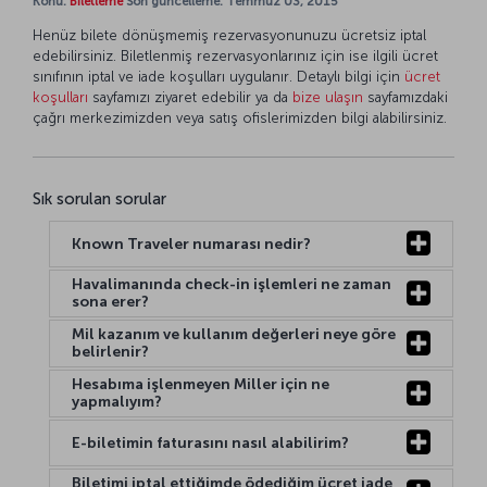
Konu:
Biletleme
Son güncelleme: Temmuz 03, 2015
Henüz bilete dönüşmemiş rezervasyonunuzu ücretsiz iptal
edebilirsiniz. Biletlenmiş rezervasyonlarınız için ise ilgili ücret
sınıfının iptal ve iade koşulları uygulanır. Detaylı bilgi için
ücret
koşulları
sayfamızı ziyaret edebilir ya da
bize ulaşın
sayfamızdaki
çağrı merkezimizden veya satış ofislerimizden bilgi alabilirsiniz.
Sık sorulan sorular
Known Traveler numarası nedir?
Havalimanında check-in işlemleri ne zaman
sona erer?
Mil kazanım ve kullanım değerleri neye göre
belirlenir?
Hesabıma işlenmeyen Miller için ne
yapmalıyım?
E-biletimin faturasını nasıl alabilirim?
Biletimi iptal ettiğimde ödediğim ücret iade